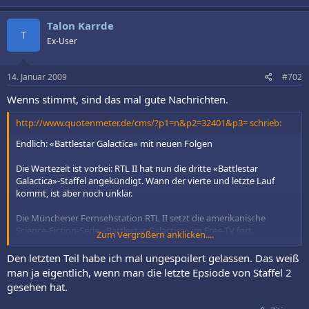
Talon Karrde
T
Ex-User
14. Januar 2009
#702
Wenns stimmt, sind das mal gute Nachrichten.
http://www.quotenmeter.de/cms/?p1=n&p2=32401&p3= schrieb:
Endlich: «Battlestar Galactica» mit neuen Folgen
Die Wartezeit ist vorbei: RTL II hat nun die dritte «Battlestar
Galactica»-Staffel angekündigt. Wann der vierte und letzte Lauf
kommt, ist aber noch unklar.
Die Münchener Fernsehstation RTL II setzt die amerikanische
Science-Fiction-Serie «Battlestar Galactica» im Free-TV fort.
Zum Vergrößern anklicken....
Nachdem man schon die ersten zwei Staffeln in der Primetime
aufgeführt hat, folgt ab Februar nun die dritte Edition. Diese wurde
Den letzten Teil habe ich mal ungespoilert gelassen. Das weiß
im Auftrag von SciFi produziert und feierten ihre Erstaufführung
man ja eigentlich, wenn man die letzte Epsiode von Staffel 2
zwischen dem 6. Oktober 2006 und dem 25. März 2007.
gesehen hat.
Die 20 Folgen umfassende Staffel wird ab dem 18. Februar 2009,