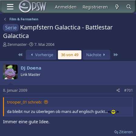
Anmelden
Registrieren
Film & Fernsehen
Kampfstern Galactica - Battlestar
Serie
Galactica
E
E
Zenmaster
7. Mai 2004
r
r
Erste
Letzte
Vorherige
36 von 49
Nächste
s
s
t
t
e
e
DJ Doena
l
l
Link Master
l
l
e
t
r
a
8. Januar 2009
#701
m
trooper_01 schrieb:
da bleibt nur zu überlegen ob mans auf englisch guckt...
Immer eine gute Idee.
Zitieren