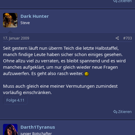
Zitieren
mittwochs um 22.05 Uhr, aufgeführt und ersetzt somit «Smallville».
Von der Superman-Serie hat man dann die gesamte Staffel
ausgestrahlt, ob das Format noch einmal in die Primetime
Dark Hunter
zurückkehrt, ist derzeit noch nicht bekannt. Das Remake des 1978
Steve
gestarteten Klassikers «Battlestar Galactica» hat unter anderem
zwei Emmys für die besten Spezialeffekte gewonnen und war in den
vergangenen Jahren in vielen weiteren Kategorien nominiert.
17. Januar 2009
#703
Seit gestern läuft nun überm Teich die letzte Halbstaffel,
manch findige Leute haben sicher schon einiges gesehen.
In der dritten Staffel wird das Leben der Menschen unter der
Ohne allzu viel zu verraten, es bleibt spannend und es wird
zylonischen Herrschaft auf New Caprica gezeigt – zwischen
manches aufgeklärt, um nur gleich wieder neue Fragen
resignierter Kollaboration und entschiedenen Widerstand. Im
aufzuwerfen. Es geht also rasch weiter.
weiteren Verlauf des dritten Laufs werden die Menschen einen
neuen bewohnbaren Planeten entdecken, doch die Dinge werden
komplizierter, als die Zylonen auf den Planten folgen.
Muss auch gleich eine meiner Vermutungen zumindest
vorläufig einschränken.
Zitieren
Darth1Tyranus
junger Botschafter