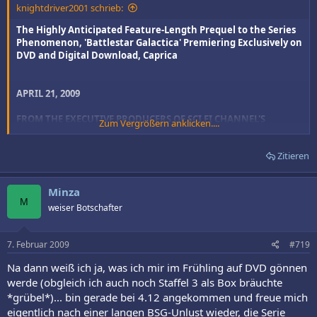
knightdriver2001 schrieb:
The Highly Anticipated Feature-Length Prequel to the Series
Phenomenon, 'Battlestar Galactica' Premiering Exclusively on
DVD and Digital Download, Caprica
APRIL 21, 2009
FROM THE EXECUTIVE PRODUCERS OF SCI FI CHANNEL'S
Zum Vergrößern anklicken....
'BATTLESTAR GALACTICA' RONALD D. MOORE AND DAVID EICK
AND UNIVERSAL STUDIOS HOME ENTERTAINMENT
Zitieren
UNIVERSAL CITY, Calif., Feb. 5 /PRNewswire/ --
Caprica
,the highly
anticipated prequel to "Battlestar Galactica," will enjoy its world
Minza
premiere exclusively on DVD on April 21, 2009 from Universal
M
Studios Home Entertainment. In a groundbreaking move sure to
weiser Botschafter
delight fans of the long-running television phenomenon, the
feature-length prequel will be available on DVD as a limited-edition
7. Februar 2009
#719
uncut and unrated version before the series' broadcast premiere on
the SCI FI Channel in 2010.
Caprica
is executive produced by
Ronald
Na dann weiß ich ja, was ich mir im Frühling auf DVD gönnen
D. Moore
and
David Eick
("Battlestar Galactica") and Remi Aubuchon
werde (obgleich ich auch noch Staffel 3 als Box bräuchte
("24"). Exclusive bonus features that take viewers behind the scenes
*grübel*)... bin gerade bei 4.12 angekommen und freue mich
of the creation of
Caprica
make this DVD a landmark event for any
fan of "Battlestar Galactica." The film will also be available at selected
eigentlich nach einer langen BSG-Unlust wieder, die Serie