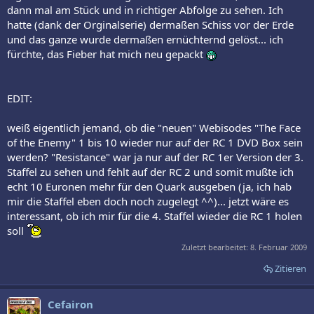
online destinations for digital download transactions.
dann mal am Stück und in richtiger Abfolge zu sehen. Ich
hatte (dank der Orginalserie) dermaßen Schiss vor der Erde
As "Battlestar Galactica" wraps its gripping final season on SCI FI on
und das ganze wurde dermaßen ernüchternd gelöst... ich
March 20, 2009,
Caprica
begins a brand new epic saga that continues
fürchte, das Fieber hat mich neu gepackt
the franchise's commitment to thought-provoking storytelling and
extraordinary characters. Set over 50 years before the events of
"Battlestar Galactica,"
Caprica
is a world at the peak of its power,
grappling with new science and technologies and the issues they
EDIT:
create. The serieswill star Golden Globe nominee Eric Stoltz (
Mask,
Pulp Fiction
), Esai Morales ("Jericho," "NYPD Blue"), Paula Malcomson
weiß eigentlich jemand, ob die "neuen" Webisodes "The Face
("Deadwood" "ER") and Golden Globe
(R)
nominee Polly Walker
of the Enemy" 1 bis 10 wieder nur auf der RC 1 DVD Box sein
("Cane," "Rome") in a story laced with passion, intrigue and family
werden? "Resistance" war ja nur auf der RC 1er Version der 3.
conflict.
Staffel zu sehen und fehlt auf der RC 2 und somit mußte ich
"We are thrilled to take the groundbreaking step of offering the
echt 10 Euronen mehr für den Quark ausgeben (ja, ich hab
world-premiere of the
Caprica
feature-length extended pilot episode
mir die Staffel eben doch noch zugelegt ^^)... jetzt wäre es
on DVD prior to the new series' television debut," said Hilary
interessant, ob ich mir für die 4. Staffel wieder die RC 1 holen
Hoffman, Senior Vice President, Brand and Digital Marketing for
soll
Universal Studios Home Entertainment. "This innovative
distribution model will serve to satisfy 'Battlestar Galactica' fans'
Zuletzt bearbeitet:
8. Februar 2009
appetites for a new content while building excitement for the
Zitieren
franchise's next great adventure."
"Ever since fans first caught wind of the 'Battlestar Galactica'
Cefairon
prequel
Caprica
,
they have been eagerly following its