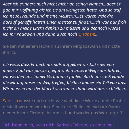
Aber ich erinnere mich nicht mehr an seinen Namen...aber Er
gab mir Hoffnung als ich sie am wenigsten hatte. Und so traf
ich neue Freunde und meine Meisterin...es waren viele die
darauf gehofft hatten einen Meister zu finden...ich war nur froh
nicht an meine Eltern denken zu müssen und dennoch wurde
ich ihr Padawan und dann auch noch
Q‘Tahem
...
Sie sah mit einem lächeln zu ihrem Mitpadawan und nickte
ihm zu.
Ich weiss dass Er mich niemals aufgeben wird...keiner von
ihnen. Egal was passiert, egal wohin unsere Wege uns führen,
wir werden uns immer Verbunden fühlen. Auch unsere Freunde
die wir auf unserem Weg treffen, bleiben immer ein Teil von uns.
Wir müssen nur der Macht vertrauen, dann wird das so bleiben.
Sarissia
wusste noch nicht wie weit diese Worte auf die Probe
gestellt werden würden. Eine kurze Stille legt sich im Raum
nieder bevor Elenore ihr zunickt und wieder das Wort ergriff.
"Ich freue mich, auch dich, Sarissia Taleran, zu einer Jedi-