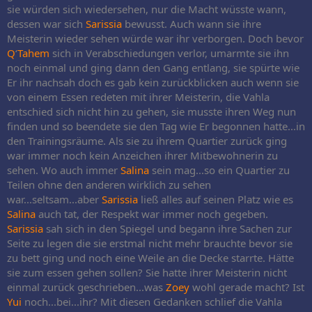
sie würden sich wiedersehen, nur die Macht wüsste wann,
dessen war sich
Sarissia
bewusst. Auch wann sie ihre
Meisterin wieder sehen würde war ihr verborgen. Doch bevor
Q
‘
Tahem
sich in Verabschiedungen verlor, umarmte sie ihn
noch einmal und ging dann den Gang entlang, sie spürte wie
Er ihr nachsah doch es gab kein zurückblicken auch wenn sie
von einem Essen redeten mit ihrer Meisterin, die Vahla
entschied sich nicht hin zu gehen, sie musste ihren Weg nun
finden und so beendete sie den Tag wie Er begonnen hatte...in
den Trainingsräume. Als sie zu ihrem Quartier zurück ging
war immer noch kein Anzeichen ihrer Mitbewohnerin zu
sehen. Wo auch immer
Salina
sein mag...so ein Quartier zu
Teilen ohne den anderen wirklich zu sehen
war...seltsam...aber
Sarissia
ließ alles auf seinen Platz wie es
Salina
auch tat, der Respekt war immer noch gegeben.
Sarissia
sah sich in den Spiegel und begann ihre Sachen zur
Seite zu legen die sie erstmal nicht mehr brauchte bevor sie
zu bett ging und noch eine Weile an die Decke starrte. Hätte
sie zum essen gehen sollen? Sie hatte ihrer Meisterin nicht
einmal zurück geschrieben...was
Zoey
wohl gerade macht? Ist
Yui
noch...bei...ihr? Mit diesen Gedanken schlief die Vahla