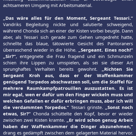
achtsameren Umgang mit Arbeitsmaterial.
„Das wäre alles für den Moment, Sergeant Tessari.“
Vandriks Begleitung nickte und salutierte schweigend,
während Chonda sich an einer der Kisten vorbei beugte. Dann
aber, als Tessari sich gerade zum Gehen umgedreht hatte,
schnellte das blaue, tätowierte Gesicht des Pantoraners
überraschend wieder in die Höhe.
„Sergeant. Eines noch!“
„Sir?“
, entgegnete die Frau fragend und ein Schmunzeln
schien ihre Lippen zu umspielen, als sei sie dieser Art
sprunghaftes Verhalten bereits gewohnt.
„Richten Sie
Sergeant Kroh aus, dass er der Waffenkammer
genügend Torpedos abschwatzen soll, um die Staffel für
mehrere Raumkampfpatrouillen auszustatten. Es ist
mir egal, wen er dafür um den Finger wickeln muss und
welchen Gefallen er dafür erbringen muss, aber ich will
die verdammten Torpedos.“
Tessari grinste.
„Sonst noch
etwas, Sir?“
Chonda schüttelte den Kopf, bevor er wieder
zwischen zwei Kisten kramte.
„Er wird schon genug Arbeit
haben der Waffenkammer die Dinger abzunehmen,“
drang es gedämpft zwischen dem gelagerten Material hervor.