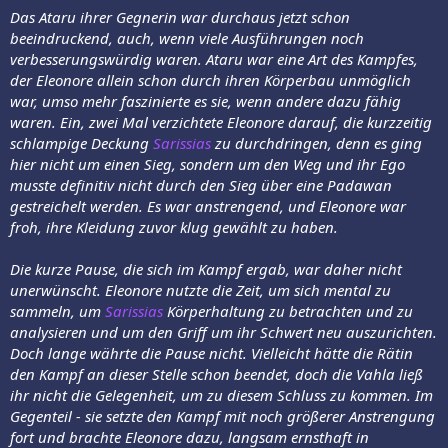
Das Ataru ihrer Gegnerin war durchaus jetzt schon
beeindruckend, auch, wenn viele Ausführungen noch
verbesserungswürdig waren. Ataru war eine Art des Kampfes,
der Eleonore allein schon durch ihren Körperbau unmöglich
war, umso mehr faszinierte es sie, wenn andere dazu fähig
waren. Ein, zwei Mal verzichtete Eleonore darauf, die kurzzeitig
schlampige Deckung
Sarissias
zu durchdringen, denn es ging
hier nicht um einen Sieg, sondern um den Weg und ihr Ego
musste definitiv nicht durch den Sieg über eine Padawan
gestreichelt werden. Es war anstrengend, und Eleonore war
froh, ihre Kleidung zuvor klug gewählt zu haben.
Die kurze Pause, die sich im Kampf ergab, war daher nicht
unerwünscht. Eleonore nutzte die Zeit, um sich mental zu
sammeln, um
Sarissias
Körperhaltung zu betrachten und zu
analysieren und um den Griff um ihr Schwert neu auszurichten.
Doch lange währte die Pause nicht. Vielleicht hätte die Rätin
den Kampf an dieser Stelle schon beendet, doch die Vahla ließ
ihr nicht die Gelegenheit, um zu diesem Schluss zu kommen. Im
Gegenteil - sie setzte den Kampf mit noch größerer Anstrengung
fort und brachte Eleonore dazu, langsam ernsthaft in