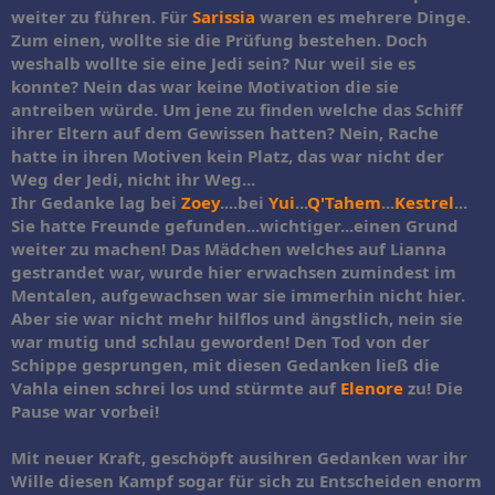
weiter zu führen. Für
Sarissia
waren es mehrere Dinge.
Zum einen, wollte sie die Prüfung bestehen. Doch
weshalb wollte sie eine Jedi sein? Nur weil sie es
konnte? Nein das war keine Motivation die sie
antreiben würde. Um jene zu finden welche das Schiff
ihrer Eltern auf dem Gewissen hatten? Nein, Rache
hatte in ihren Motiven kein Platz, das war nicht der
Weg der Jedi, nicht ihr Weg...
Ihr Gedanke lag bei
Zoey
....bei
Yui
...
Q'Tahem
...
Kestrel
...
Sie hatte Freunde gefunden...wichtiger...einen Grund
weiter zu machen! Das Mädchen welches auf Lianna
gestrandet war, wurde hier erwachsen zumindest im
Mentalen, aufgewachsen war sie immerhin nicht hier.
Aber sie war nicht mehr hilflos und ängstlich, nein sie
war mutig und schlau geworden! Den Tod von der
Schippe gesprungen, mit diesen Gedanken ließ die
Vahla einen schrei los und stürmte auf
Elenore
zu! Die
Pause war vorbei!
Mit neuer Kraft, geschöpft ausihren Gedanken war ihr
Wille diesen Kampf sogar für sich zu Entscheiden enorm