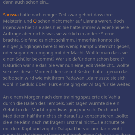
dann auch schon ein...
Sarissia
hatte nach einiger Zeit zwar gehört dass ihre
Meisterin und
Q
schon nicht mehr auf Lianna waren, doch
irgendwie hielt sie alles hier. Sie hatte immer wieder kleinere
Aufträge aber nichts was sie wirklich in andere Sterne
brachte. Sie fand es nicht schlimm, immerhin konnte sie
einigen Jünglingen bereits ein wenig Kampf unterricht geben,
oder sogar den umgang mit der Macht. Wollte man dass sie
einen Schüler bekommt? War sie dafür denn schon bereit?
Natürlich war sie das! Sie war nun eine Jedi! Vielleicht...wollte
sie dass dieser Moment den sie mit Kestrel hatte...genau das
selbe sein wird wie mit ihrem Padawan...da musste sie sich
wohl in Geduld üben. Fürs erste ging der Alltag für sie weiter.
An einem Morgen nach dem training spazierte die Vahla
durch die Hallen des Tempels. Seit Tagen wurmte sie ein
Gefühl in der Macht irgendwas ging vor sich. Doch auch
Meditieren half ihr nicht sich darauf zu konzentrieren...sollte
sie eine Rätin nach rat fragen? Erstmal nicht...sie schüttelte
mit dem Kopf und zog ihr Datapad hervor um darin wohl
einige Nachrichten zu lesen und trank einen Schluck aus ihrer