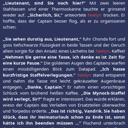
„Lieutenant, sind Sie noch hier?“
Mit zwei leeren
Stahltassen und einer Thermoskanne tauchte er grinsend
wieder auf.
„Sicherlich, Sir,“
antwortete
Neelyn
trocken. Er
hoffte, dass der Captain besser flog, als er zu organisieren
schien.
„Sie sehen durstig aus, Lieutenant,“
fuhr Chonda fort und
goss tiefschwarze Flüssigkeit in beide Tassen und der Geruch
allein sorgte für den Ansatz eines Lächelns bei
Neelyn
. Kaffee!
„Nehmen Sie gerne eine Tasse, ich denke es ist Zeit für
eine kurze Pause.“
Die goldenen Augen des Captains warfen
einen missbilligenden Blick zum Datapad.
„Ich hasse
kurzfristige Staffelverlegungen.“
Neelyn
stand entspannt
und nahm die Tasse mit leicht gekräuselter Augenbraue
entgegen.
„Danke, Captain.“
Er nahm einen vorsichtigen
Schluck vom brühend heißen Kaffee.
„Die Mynock-Staffel
wird verlegt, Sir?“
fragte er interessiert. Das würde erklären,
wieso der Captain das Verladen von Ersatzteilen überwachte
und Torpedos orderte.
„Das ist richtig, Vandrik. Sie haben
Glück, dass ihr Heimaturlaub schon zu Ende ist, sonst
hätte ich ihn beenden müssen …“
Fluchend unterbrach