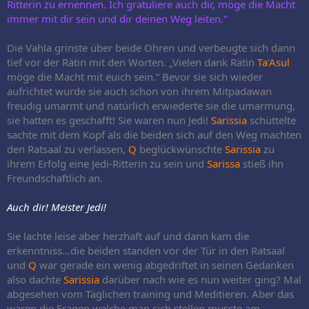
Ritterin zu ernennen. Ich gratuliere auch dir, möge die Macht
immer mit dir sein und dir deinen Weg leiten."
Die Vahla grinste über beide Ohren und verbeugte sich dann
tief vor der Rätin mit den Worten. „Vielen dank Rätin
Ta
’
Asul
möge die Macht mit euich sein.“ Bevor sie sich wieder
aufrichtet wurde sie auch schon von ihrem Mitpadawan
freudig umarmt und natürlich erwiederte sie die umarmung,
sie hatten es geschafft! Sie waren nun Jedi!
Sarissia
schüttelte
sachte mit dem Kopf als die beiden sich auf den Weg machten
den Ratsaal zu verlassen,
Q
beglückwünschte
Sarissia
zu
ihrem Erfolg eine Jedi-Ritterin zu sein und
Sarissa
stieß ihn
Freundschaftlich an.
Auch dir! Meister Jedi!
Sie lachte leise aber herzhaft auf und dann kam die
erkenntniss...die beiden standen vor der Tür in den Ratsaal
und
Q
war gerade ein wenig abgedriftet in seinen Gedanken
also dachte
Sarissia
darüber nach wie es nun weiter ging? Mal
abgesehen vom Täglichen training und Meditieren. Aber das
waren die Fragen welche man sich stellen musste am