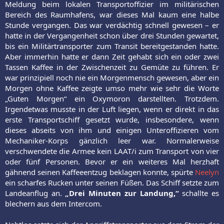
Meldung beim lokalen Transportoffizier im militärischen
Bereich des Raumhafens, war dieses Mal kaum eine halbe
Stunde vergangen. Das war verdächtig schnell gewesen – er
hatte in der Vergangenheit schon über drei Stunden gewartet,
bis ein Militärtransporter zum Transit bereitgestanden hatte.
Aber immerhin hatte er dann Zeit gehabt sich ein oder zwei
Tassen Kaffee in der Zwischenzeit zu Gemüte zu führen. Er
war prinzipiell noch nie ein Morgenmensch gewesen, aber ein
Morgen ohne Kaffee zeigte umso mehr wie sehr die Worte
„Guten Morgen“ ein Oxymoron darstellten. Trotzdem.
Irgendetwas musste in der Luft liegen, wenn er direkt in das
erste Transportschiff gesetzt wurde, insbesondere, wenn
dieses abseits von ihm und einigen Unteroffizieren vom
Mechaniker-Korps gänzlich leer war. Normalerweise
verschwendete die Armee kein LAAT/i zum Transport von vier
oder fünf Personen. Bevor er ein weiteres Mal herzhaft
gähnend seinen Kaffeeentzug beklagen konnte, spürte
Neelyn
ein scharfes Rucken unter seinen Füßen. Das Schiff setzte zum
Landeanflug an.
„Drei Minuten zur Landung,“
schallte es
blechern aus dem Intercom.