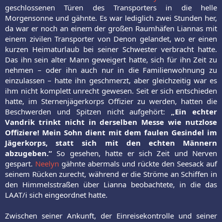
geschlossenen Türen des Transporters in die helle
Morgensonne und gähnte. Es war lediglich zwei Stunden her,
da war er noch an einem der großen Raumhäfen Liannas mit
einem zivilen Transporter von Denon gelandet, wo er einen
kurzen Heimaturlaub bei seiner Schwester verbracht hatte.
Das ihn sein alter Mann geweigert hatte, sich für ihn Zeit zu
nehmen – oder ihn auch nur in die Familienwohnung zu
einzulassen – hatte ihn geschmerzt, aber gleichzeitig war es
ihm nicht komplett unrecht gewesen. Seit er sich entschieden
hatte, im Sternenjägerkorps Offizier zu werden, hatten die
Beschwerden und Spitzen nicht aufgehört:
„Ein echter
Vandrik trinkt nicht in derselben Messe wie nutzlose
Offiziere! Mein Sohn dient mit dem faulen Gesindel im
Jägerkorps, statt sich mit den echten Männern
abzugeben.“
So gesehen, hatte er sich Zeit und Nerven
gespart.
Neelyn
gähnte abermals und rückte den Seesack auf
seinem Rücken zurecht, während er die Ströme an Schiffen in
den Himmelsstraßen über Lianna beobachtete, in die das
LAAT/i sich eingeordnet hatte.
Zwischen seiner Ankunft, der Einreisekontrolle und seiner