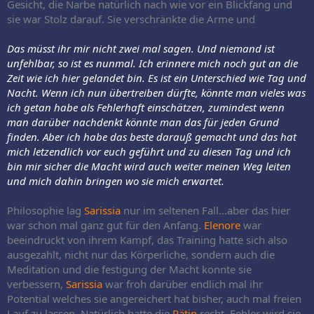
Gesicht, die Narbe natürlich nach wie vor ein Blickfang und
sie war Stolz darauf. Sie verschränkte die Arme und
Das müsst ihr mir nicht zwei mal sagen. Und niemand ist
unfehlbar, so ist es nunmal. Ich erinnere mich noch gut an die
Zeit wie ich hier gelandet bin. Es ist ein Unterschied wie Tag und
Nacht. Wenn ich nun übertreiben dürfte, könnte man vieles was
ich getan habe als Fehlerhaft einschätzen, zumindest wenn
man darüber nachdenkt könnte man das für jeden Grund
finden. Aber ich habe das beste darauß gemacht und das hat
mich letzendlich vor euch geführt und zu diesen Tag und ich
bin mir sicher die Macht wird auch weiter meinen Weg leiten
und mich dahin bringen wo sie mich erwartet.
Philosophie lag
Sarissia
nur im seltenen Fall...aber das hier
war schon mal ganz gut für den Anfang.
Elenore
war
beeindruckt von ihrem Kampf, das Training hatte sich also
ausgezahlt, nicht nur das Körperliche, sondern auch die
Meditation und die festigung der Macht konnte sie
verbessern,
Sarissia
war froh darüber endlich mal ihr
Potential welches sie angereichert hat bisher, auch mal freien
Lauf zu lassen. Natürlich hatte die
Rätin
recht, Fehler wird sie