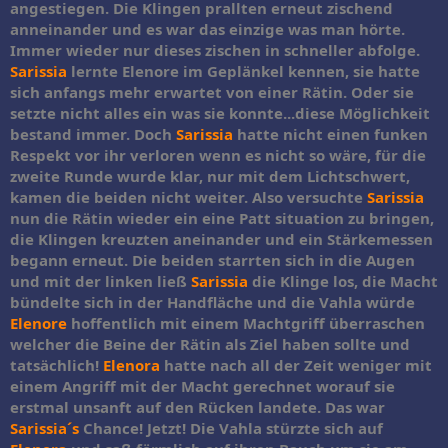
angestiegen. Die Klingen prallten erneut zischend
anneinander und es war das einzige was man hörte.
Immer wieder nur dieses zischen in schneller abfolge.
Sarissia
lernte Elenore im Geplänkel kennen, sie hatte
sich anfangs mehr erwartet von einer Rätin. Oder sie
setzte nicht alles ein was sie konnte...diese Möglichkeit
bestand immer. Doch
Sarissia
hatte nicht einen funken
Respekt vor ihr verloren wenn es nicht so wäre, für die
zweite Runde wurde klar, nur mit dem Lichtschwert,
kamen die beiden nicht weiter. Also versuchte
Sarissia
nun die Rätin wieder ein eine Patt situation zu bringen,
die Klingen kreuzten aneinander und ein Stärkemessen
begann erneut. Die beiden starrten sich in die Augen
und mit der linken ließ
Sarissia
die Klinge los, die Macht
bündelte sich in der Handfläche und die Vahla würde
Elenore
hoffentlich mit einem Machtgriff überraschen
welcher die Beine der Rätin als Ziel haben sollte und
tatsächlich!
Elenora
hatte nach all der Zeit weniger mit
einem Angriff mit der Macht gerechnet worauf sie
erstmal unsanft auf den Rücken landete. Das war
Sarissia´s
Chance! Jetzt! Die Vahla stürzte sich auf