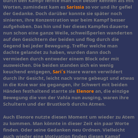
durch den Kampf lernte man sich besser kennen als mit
Worten, zumindest kam es
Sarissia
so vor und ihr gefiel
der Gedanke. Doch darüber konnte sie später noch
sinieren, ihre Konzentration war beim Kampf besser
aufgehoben. Das hin und her dieses Kampfes dauerte
nun schon eine ganze Weile, schweißperlen wanderten
auf den Gesichtern der beiden und flog durch die
Gegend bei jeder Bewegung. Treffer welche man
dachte gelandet zu haben, wurden dann doch
vermieden durch entweder einem Block oder mit
ausweichen. Die beiden standen sich ein wenig
keuchend entgegen,
Sari´s
Haare waren verwildert
durch ihr Gesicht, leicht nach vorne gebeugt und etwas
in die Knie war sie gegangen, ihr Schwert mit beiden
Händen festhaltend starrte sie
Elenore
an, die einzige
Bewegung die von der Vahla nun ausging, waren ihre
Schultern und der Brustkorb durchs Atmen.
Auch Elenore nutzte diesen Moment um wieder zu Atem
zu kommen. Man könnte in dieser Zeit ein paar Worte
finden. Oder seine Gedanken neu Ordnen. Vielleicht
auch wieder eine Motivation finden diesen Kampf