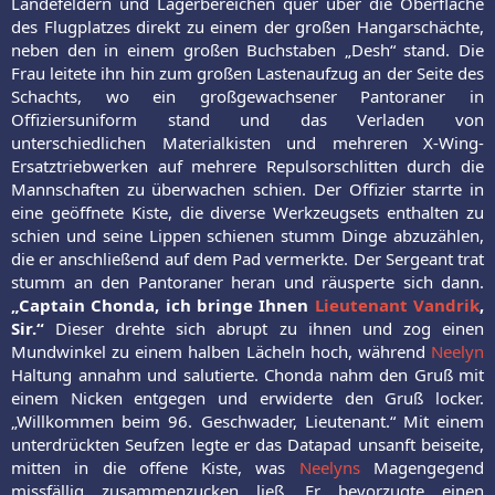
Landefeldern und Lagerbereichen quer über die Oberfläche
des Flugplatzes direkt zu einem der großen Hangarschächte,
neben den in einem großen Buchstaben „Desh“ stand. Die
Frau leitete ihn hin zum großen Lastenaufzug an der Seite des
Schachts, wo ein großgewachsener Pantoraner in
Offiziersuniform stand und das Verladen von
unterschiedlichen Materialkisten und mehreren X-Wing-
Ersatztriebwerken auf mehrere Repulsorschlitten durch die
Mannschaften zu überwachen schien. Der Offizier starrte in
eine geöffnete Kiste, die diverse Werkzeugsets enthalten zu
schien und seine Lippen schienen stumm Dinge abzuzählen,
die er anschließend auf dem Pad vermerkte. Der Sergeant trat
stumm an den Pantoraner heran und räusperte sich dann.
„Captain Chonda, ich bringe Ihnen
Lieutenant Vandrik
,
Sir.“
Dieser drehte sich abrupt zu ihnen und zog einen
Mundwinkel zu einem halben Lächeln hoch, während
Neelyn
Haltung annahm und salutierte. Chonda nahm den Gruß mit
einem Nicken entgegen und erwiderte den Gruß locker.
„Willkommen beim 96. Geschwader, Lieutenant.“ Mit einem
unterdrückten Seufzen legte er das Datapad unsanft beiseite,
mitten in die offene Kiste, was
Neelyns
Magengegend
missfällig zusammenzucken ließ. Er bevorzugte einen