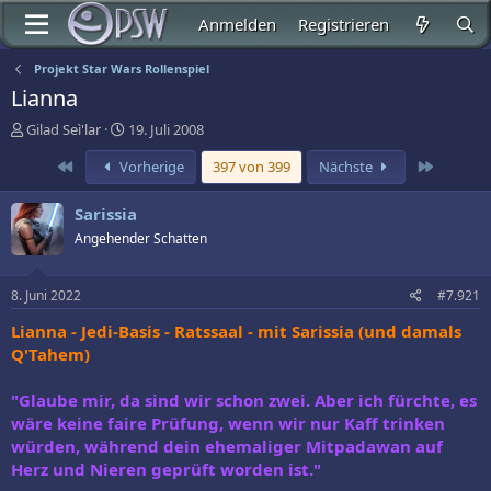
Anmelden
Registrieren
Projekt Star Wars Rollenspiel
Lianna
E
E
Gilad Seì'lar
19. Juli 2008
r
r
Erste
Letzte
Vorherige
397 von 399
Nächste
s
s
t
t
e
e
Sarissia
l
l
Angehender Schatten
l
l
e
t
r
a
8. Juni 2022
#7.921
m
Lianna - Jedi-Basis - Ratssaal - mit Sarissia (und damals
Q'Tahem)
"Glaube mir, da sind wir schon zwei. Aber ich fürchte, es
wäre keine faire Prüfung, wenn wir nur Kaff trinken
würden, während dein ehemaliger Mitpadawan auf
Herz und Nieren geprüft worden ist."