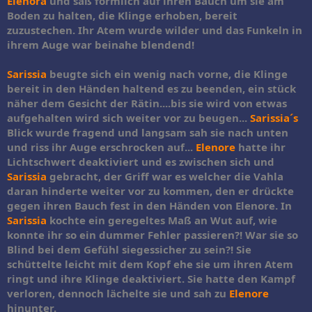
Elenora
und saß förmlich auf ihren Bauch um sie am
Boden zu halten, die Klinge erhoben, bereit
zuzustechen. Ihr Atem wurde wilder und das Funkeln in
ihrem Auge war beinahe blendend!
Sarissia
beugte sich ein wenig nach vorne, die Klinge
bereit in den Händen haltend es zu beenden, ein stück
näher dem Gesicht der Rätin....bis sie wird von etwas
aufgehalten wird sich weiter vor zu beugen...
Sarissia´s
Blick wurde fragend und langsam sah sie nach unten
und riss ihr Auge erschrocken auf...
Elenore
hatte ihr
Lichtschwert deaktiviert und es zwischen sich und
Sarissia
gebracht, der Griff war es welcher die Vahla
daran hinderte weiter vor zu kommen, den er drückte
gegen ihren Bauch fest in den Händen von Elenore. In
Sarissia
kochte ein geregeltes Maß an Wut auf, wie
konnte ihr so ein dummer Fehler passieren?! War sie so
Blind bei dem Gefühl siegessicher zu sein?! Sie
schüttelte leicht mit dem Kopf ehe sie um ihren Atem
ringt und ihre Klinge deaktiviert. Sie hatte den Kampf
verloren, dennoch lächelte sie und sah zu
Elenore
hinunter.