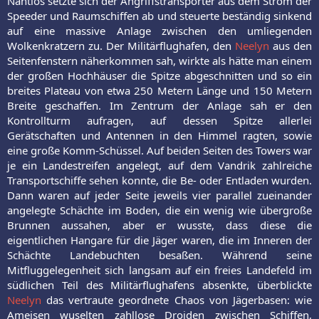
Nahtlos setzte sich der Angriffstransporter aus dem Strom der
Speeder und Raumschiffen ab und steuerte beständig sinkend
auf eine massive Anlage zwischen den umliegenden
Wolkenkratzern zu. Der Militärflughafen, den
Neelyn
aus den
Seitenfenstern näherkommen sah, wirkte als hätte man einem
der großen Hochhäuser die Spitze abgeschnitten und so ein
breites Plateau von etwa 250 Metern Länge und 150 Metern
Breite geschaffen. Im Zentrum der Anlage sah er den
Kontrollturm aufragen, auf dessen Spitze allerlei
Gerätschaften und Antennen in den Himmel ragten, sowie
eine große Komm-Schüssel. Auf beiden Seiten des Towers war
je ein Landestreifen angelegt, auf dem Vandrik zahlreiche
Transportschiffe sehen konnte, die Be- oder Entladen wurden.
Dann waren auf jeder Seite jeweils vier parallel zueinander
angelegte Schächte im Boden, die ein wenig wie übergroße
Brunnen aussahen, aber er wusste, dass diese die
eigentlichen Hangare für die Jäger waren, die im Inneren der
Schächte Landebuchten besaßen. Während seine
Mitfluggelegenheit sich langsam auf ein freies Landefeld im
südlichen Teil des Militärflughafens absenkte, überblickte
Neelyn
das vertraute geordnete Chaos von Jägerbasen: wie
Ameisen wuselten zahllose Droiden zwischen Schiffen,