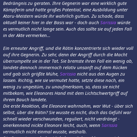
Bedrängnis zu geraten. Ihre Gegnerin war eine wirklich gute
Kämpferin und hatte großes Potential, eine Ausbildung unter
Ataru-Meistern würde ihr wahrlich guttun. Zu schade, dass
aktuell keiner hier in der Basis war - doch auch
Sarissia
würde
es vermutlich nicht lange sein. Auch das sollte sie auf jeden Fall
in der Akte vermerken...
Ein erneuter Angriff, und die Rätin konzentrierte sich wieder voll
auf ihre Gegnerin. Zu sehr, denn der Angriff durch die Macht
überrumpelte sie in der Tat. Sie bremste ihren Fall ein wenig ab,
landete dennoch immernoch relativ unsanft auf dem Rücken
und gab sich größte Mühe,
Sarissia
nicht aus den Augen zu
lassen. Richtig, wie sie vermutet hatte, setzte diese nach, ein
wenig zu ungestüm, zu unaufmerksam, so, dass sie nicht
mitbekam, wie Eleonores Hand mit dem Lichtschwertgriff auf
ihrem Bauch landete.
Die erste Reaktion, die Eleonore wahrnahm, war Wut - über sich
selbst, über die Rätin? Sie wusste es nicht, doch das Gefühl war
schnell wieder verschwunden, reguliert, nicht verdrängt -
anerkennend nickte Eleonore leicht, auch, wenn
Sarissia
vermutlich nicht einmal wusste, weshalb.