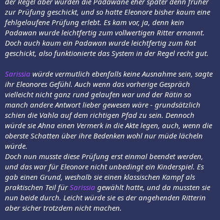
der Regel aber wurden die Padawane eher später denn früher
zur Prüfung geschickt, und so hatte Eleonore bisher kaum eine
fehlgelaufene Prüfung erlebt. Es kam vor, ja, denn kein
Padawan wurde leichtfertig zum vollwertigen Ritter ernannt.
Doch auch kaum ein Padawan wurde leichtfertig zum Rat
geschickt, also funktionierte das System in der Regel recht gut.
Sarissia
würde vermutlich ebenfalls keine Ausnahme sein, sagte
ihr Eleonores Gefühl. Auch wenn das vorherige Gespräch
vielleicht nicht ganz rund gelaufen war und der Rätin so
manch andere Antwort lieber gewesen wäre - grundsätzlich
schien die Vahla auf dem richtigen Pfad zu sein. Dennoch
würde sie Ahna einen Vermerk in die Akte legen, auch, wenn die
oberste Schatten über ihre Bedenken wohl nur müde lächeln
würde.
Doch nun musste diese Prüfung erst einmal beendet werden,
und das war für Eleonore nicht unbedingt ein Kinderspiel. Es
gab einen Grund, weshalb sie einen klassischen Kampf als
praktischen Teil für
Sarissia
gewählt hatte, und da mussten sie
nun beide durch. Leicht würde sie es der angehenden Ritterin
aber sicher trotzdem nicht machen.