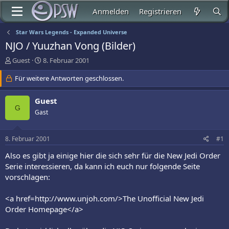
Anmelden
Registrieren
Star Wars Legends - Expanded Universe
NJO / Yuuzhan Vong (Bilder)
E
E
Guest
8. Februar 2001
r
r
s
Für weitere Antworten geschlossen.
s
t
t
e
e
Guest
l
l
G
Gast
l
l
e
t
r
a
8. Februar 2001
#1
m
Also es gibt ja einige hier die sich sehr für die New Jedi Order
Serie interessieren, da kann ich euch nur folgende Seite
vorschlagen:
<a href=http://www.unjoh.com/>The Unofficial New Jedi
Order Homepage</a>