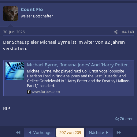
Count Flo
weiser Botschafter
30. Juni 2026
#4.140
Der Schauspieler Michael Byrne ist im Alter von 82 Jahren
verstorben.
Michael Byrne, ‘Indiana Jones’ And ‘Harry Potter’ Actor, Dies At 82
Michael Byrne, who played Nazi Col. Ernst Vogel opposite
Harrison Ford in "Indiana Jones and the Last Crusade" and
Gellert Grindelwald in "Harry Potter and the Deathly Hallows -
Part I," has died.
www.forbes.com
RIP
Zitieren
Erste
Letzte
Vorherige
207 von 209
Nächste