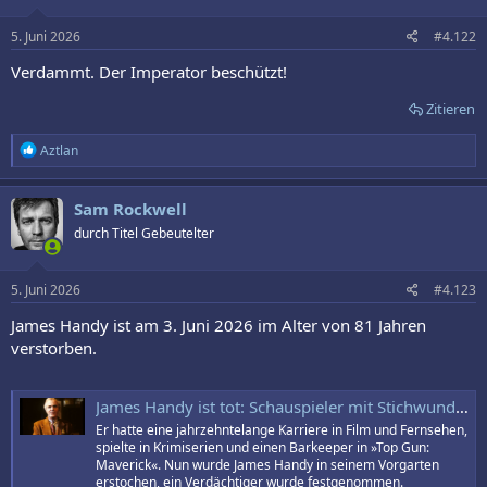
o
n
e
5. Juni 2026
#4.122
n
:
Verdammt. Der Imperator beschützt!
Zitieren
R
Aztlan
e
a
k
Sam Rockwell
t
durch Titel Gebeutelter
i
o
n
e
5. Juni 2026
#4.123
n
:
James Handy ist am 3. Juni 2026 im Alter von 81 Jahren
verstorben.
James Handy ist tot: Schauspieler mit Stichwunde im Vorgarten gefunden
Er hatte eine jahrzehntelange Karriere in Film und Fernsehen,
spielte in Krimiserien und einen Barkeeper in »Top Gun:
Maverick«. Nun wurde James Handy in seinem Vorgarten
erstochen, ein Verdächtiger wurde festgenommen.