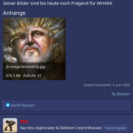
Seiner Bilder sind bis heute noch Prägend für WH40K
Anhänge
jb-image-koosovtclp.jpg
676,5 KB · Aufrufe: 31
Zuletzt bearbeitet:
5. Juni 2026
Zitieren
R
Darth Stassen
e
a
k
Ben
t
Kay Vess Appreciator & Skeleton Crew Enthusiast
Teammitglied
i