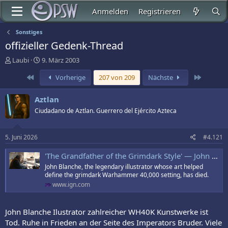
Anmelden
Registrieren
Sonstiges
offizieller Gedenk-Thread
E
E
Laubi
9. März 2003
r
r
Erste
Letzte
Vorherige
207 von 209
Nächste
s
s
t
t
e
e
Aztlan
l
l
Ciudadano de Aztlan. Guerrero del Ejército Azteca
l
l
e
t
r
a
5. Juni 2026
#4.121
m
'The Grandfather of the Grimdark Style' — John Blanche, the Legendary Illustrator Who Defined the Look of Warhammer 40,000, Has Died
John Blanche, the legendary illustrator whose art helped
define the grimdark Warhammer 40,000 setting, has died.
www.ign.com
John Blanche Ilustrator zahlreicher WH40K Kunstwerke ist
Tod. Ruhe in Frieden an der Seite des Imperators Bruder. Viele