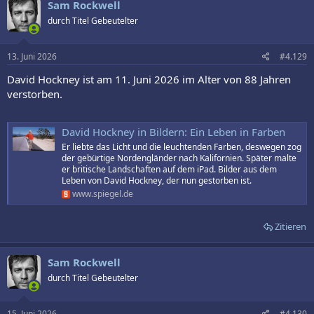
Sam Rockwell
t
durch Titel Gebeutelter
i
o
n
e
13. Juni 2026
#4.129
n
:
David Hockney ist am 11. Juni 2026 im Alter von 88 Jahren
verstorben.
David Hockney in Bildern: Ein Leben in Farben
Er liebte das Licht und die leuchtenden Farben, deswegen zog
der gebürtige Nordengländer nach Kalifornien. Später malte
er britische Landschaften auf dem iPad. Bilder aus dem
Leben von David Hockney, der nun gestorben ist.
www.spiegel.de
Zitieren
Sam Rockwell
durch Titel Gebeutelter
15. Juni 2026
#4.130