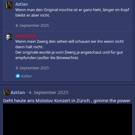
:
Aztlan
a
k
Wenn man den Original mochte ist er ganz Nett, länger im Kopf
t
bleibt er aber nicht.
i
o
8. September 2025
n
e
Darth Zion
n
Wenn mein Zwerg den sehen will schauen wir ihn wenn nicht
:
dann halt nicht.
Der originale wurde ja vom Zwerg ja angeschaut und für gut
empfunden (außer die Bösewichte)
8. September 2025
R
Aztlan
e
a
k
Aztlan
4. September 2025
t
i
Geht heute ans Molotov Konzert in Zürich , gimme the power
o
n
e
n
: