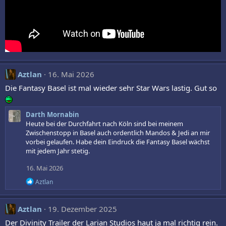
Aztlan
16. Mai 2026
Die Fantasy Basel ist mal wieder sehr Star Wars lastig. Gut so
Darth Mornabin
Heute bei der Durchfahrt nach Köln sind bei meinem
Zwischenstopp in Basel auch ordentlich Mandos & Jedi an mir
vorbei gelaufen. Habe dein Eindruck die Fantasy Basel wächst
mit jedem Jahr stetig.
16. Mai 2026
R
Aztlan
e
a
k
Aztlan
19. Dezember 2025
t
i
Der Divinity Trailer der Larian Studios haut ja mal richtig rein.