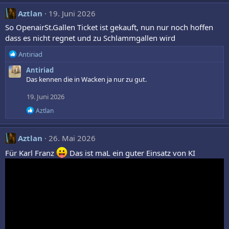
Aztlan
19. Juni 2026
So OpenairSt.Gallen Ticket ist gekauft, nun nur noch hoffen
dass es nicht regnet und zu Schlammgallen wird
R
Antiriad
e
Antiriad
a
Das kennen die in Wacken ja nur zu gut.
k
t
19. Juni 2026
i
o
R
Aztlan
n
e
a
e
k
n
Aztlan
26. Mai 2026
t
:
i
Für Karl Franz
Das ist maL ein guter Einsatz von KI
o
n
e
n
: