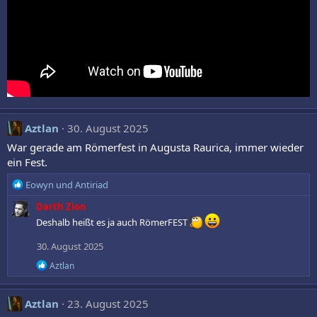
Aztlan
30. August 2025
War gerade am Römerfest in Augusta Raurica, immer wieder
ein Fest.
R
Eowyn
und
Antiriad
e
Darth Zion
a
k
Deshalb heißt es ja auch RömerFEST
t
30. August 2025
i
o
R
Aztlan
n
e
e
a
n
k
Aztlan
23. August 2025
t
: