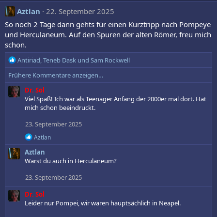
a
k
Aztlan
22. September 2025
t
So noch 2 Tage dann gehts für einen Kurztripp nach Pompeye
i
und Herculaneum. Auf den Spuren der alten Römer, freu mich
o
schon.
n
e
R
Antiriad
,
Teneb Dask
und
Sam Rockwell
n
e
:
Frühere Kommentare anzeigen…
a
k
Dr. Sol
t
Viel Spaß! Ich war als Teenager Anfang der 2000er mal dort. Hat
i
mich schon beeindruckt.
o
n
23. September 2025
e
R
Aztlan
n
e
:
Aztlan
a
k
Warst du auch in Herculaneum?
t
i
23. September 2025
o
n
Dr. Sol
e
Leider nur Pompei, wir waren hauptsächlich in Neapel.
n
: