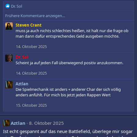
e
R
Dr. Sol
n
e
:
Frühere Kommentare anzeigen…
a
k
Steven Crant
t
muss ja auch nichts schlechtes heißen, ist halt nur die frage ob
i
man dann dafür entsprechendes Geld ausgeben möchte.
o
n
14. Oktober 2025
e
n
Dr. Sol
:
Scheint ja auf jeden Fall überwiegend positiv anzukommen.
14. Oktober 2025
Aztlan
Die Spielmechanik ist anders + anderer Char der sich völlig
anders anfühlt. Für mich bis jetzt jeden Rappen Wert
15. Oktober 2025
Aztlan
8. Oktober 2025
Ist echt gespannt auf das neue Battlefield, überlege mir sogar