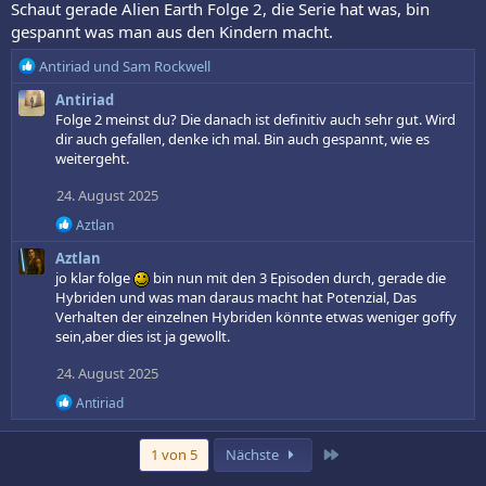
i
Schaut gerade Alien Earth Folge 2, die Serie hat was, bin
o
gespannt was man aus den Kindern macht.
n
e
R
Antiriad
und
Sam Rockwell
n
e
:
Antiriad
a
Folge 2 meinst du? Die danach ist definitiv auch sehr gut. Wird
k
dir auch gefallen, denke ich mal. Bin auch gespannt, wie es
t
weitergeht.
i
o
24. August 2025
n
e
R
Aztlan
n
e
Aztlan
a
:
k
jo klar folge
bin nun mit den 3 Episoden durch, gerade die
t
Hybriden und was man daraus macht hat Potenzial, Das
i
Verhalten der einzelnen Hybriden könnte etwas weniger goffy
o
sein,aber dies ist ja gewollt.
n
e
24. August 2025
n
:
R
Antiriad
e
a
k
Letzte
1 von 5
Nächste
t