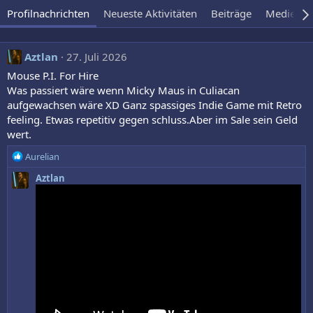
Profilnachrichten
Neueste Aktivitäten
Beiträge
Medien
Aztlan
27. Juli 2026
Mouse P.I. For Hire
Was passiert wäre wenn Micky Maus in Culiacan
aufgewachsen wäre XD Ganz spassiges Indie Game mit Retro
feeling. Etwas repetitiv gegen schluss.Aber im Sale sein Geld
wert.
R
Aurelian
e
Aztlan
a
k
t
i
o
n
e
n
: