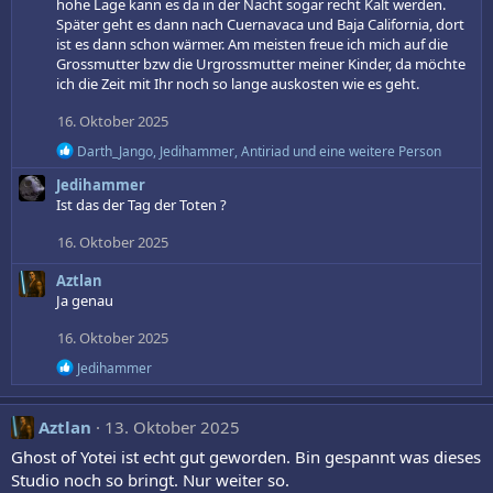
hohe Lage kann es da in der Nacht sogar recht Kalt werden.
o
Später geht es dann nach Cuernavaca und Baja California, dort
n
ist es dann schon wärmer. Am meisten freue ich mich auf die
e
Grossmutter bzw die Urgrossmutter meiner Kinder, da möchte
n
ich die Zeit mit Ihr noch so lange auskosten wie es geht.
:
16. Oktober 2025
R
Darth_Jango
,
Jedihammer
,
Antiriad
und eine weitere Person
e
Jedihammer
a
k
Ist das der Tag der Toten ?
t
i
16. Oktober 2025
o
n
Aztlan
e
Ja genau
n
:
16. Oktober 2025
R
Jedihammer
e
a
k
Aztlan
13. Oktober 2025
t
i
Ghost of Yotei ist echt gut geworden. Bin gespannt was dieses
o
Studio noch so bringt. Nur weiter so.
n