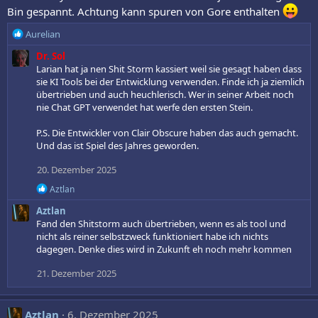
o
Bin gespannt. Achtung kann spuren von Gore enthalten
n
e
R
Aurelian
n
e
:
Dr. Sol
a
Larian hat ja nen Shit Storm kassiert weil sie gesagt haben dass
k
sie KI Tools bei der Entwicklung verwenden. Finde ich ja ziemlich
t
übertrieben und auch heuchlerisch. Wer in seiner Arbeit noch
i
nie Chat GPT verwendet hat werfe den ersten Stein.
o
n
P.S. Die Entwickler von Clair Obscure haben das auch gemacht.
e
Und das ist Spiel des Jahres geworden.
n
:
20. Dezember 2025
R
Aztlan
e
Aztlan
a
k
Fand den Shitstorm auch übertrieben, wenn es als tool und
t
nicht als reiner selbstzweck funktioniert habe ich nichts
i
dagegen. Denke dies wird in Zukunft eh noch mehr kommen
o
n
21. Dezember 2025
e
n
:
Aztlan
6. Dezember 2025