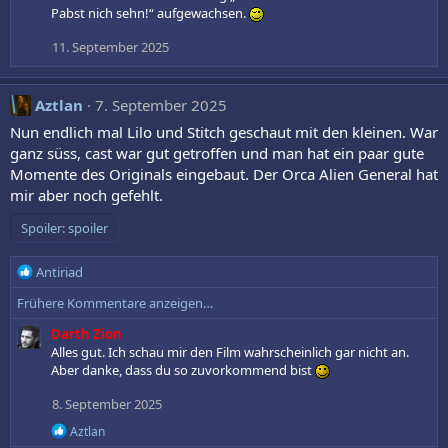
Pabst nich sehn!“ aufgewachsen.
11. September 2025
Aztlan
7. September 2025
Nun endlich mal Lilo und Stitch geschaut mit den kleinen. War
ganz süss, cast war gut getroffen und man hat ein paar gute
Momente des Originals eingebaut. Der Orca Alien General hat
mir aber noch gefehlt.
Spoiler:
spoiler
R
Antiriad
e
Frühere Kommentare anzeigen…
a
k
Darth Zion
t
Alles gut. Ich schau mir den Film wahrscheinlich gar nicht an.
i
Aber danke, dass du so zuvorkommend bist
o
n
8. September 2025
e
R
Aztlan
n
e