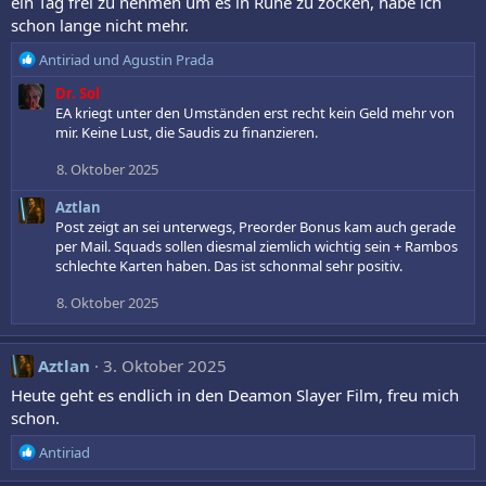
ein Tag frei zu nehmen um es in Ruhe zu zocken, habe ich
schon lange nicht mehr.
R
Antiriad
und
Agustin Prada
e
Dr. Sol
a
EA kriegt unter den Umständen erst recht kein Geld mehr von
k
mir. Keine Lust, die Saudis zu finanzieren.
t
i
8. Oktober 2025
o
n
Aztlan
e
Post zeigt an sei unterwegs, Preorder Bonus kam auch gerade
n
per Mail. Squads sollen diesmal ziemlich wichtig sein + Rambos
:
schlechte Karten haben. Das ist schonmal sehr positiv.
8. Oktober 2025
Aztlan
3. Oktober 2025
Heute geht es endlich in den Deamon Slayer Film, freu mich
schon.
R
Antiriad
e