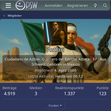
Anmelden
Registrieren
Mitglieder
Aztlan
Ciudadano de Aztlan. Guerrero del Ejército Azteca
·
37
·
Aus
Schweiz, Geboren in Mexico
Registriert
4. April 2006
Letzte Aktivität
Heute um 06:13
Beiträge
Medien
Reaktionspunkte
Punkte
4.919
3
1.337
123
Finden