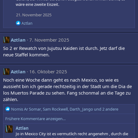
i
wäre eine zweite Eiszeit.
o
n
21. November 2025
e
n
R
Aztlan
:
e
a
k
Aztlan
7. November 2025
t
i
So 2 er Rewatch von Jujutsu Kaiden ist durch. Jetz darf die
o
neue Staffel kommen.
n
e
n
Aztlan
16. Oktober 2025
:
Noch eine Woche dann geht es nach Mexico, so wie es
aussieht bin ich gerade rechtzeitig in der Stadt um die Dia de
los Muertos Parade zu sehen. Fang schonmal an die Tage zu
zählen.
R
Nomis Ar Somar
,
Sam Rockwell
,
Darth_Jango
und 2 andere
e
Frühere Kommentare anzeigen…
a
k
Aztlan
t
Jo in Mexico City ist es vermutlich recht angenehm , durch die
i