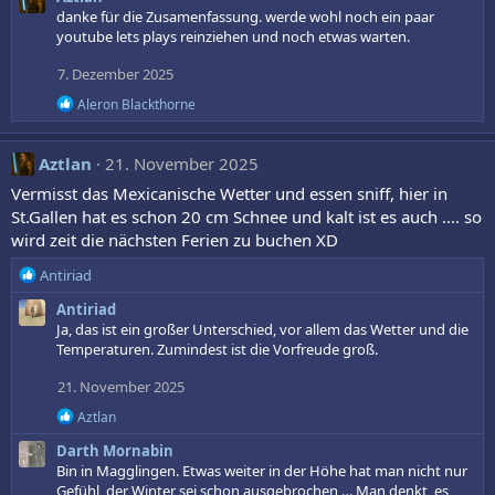
danke für die Zusamenfassung. werde wohl noch ein paar
youtube lets plays reinziehen und noch etwas warten.
7. Dezember 2025
R
Aleron Blackthorne
e
a
k
Aztlan
21. November 2025
t
i
Vermisst das Mexicanische Wetter und essen sniff, hier in
o
St.Gallen hat es schon 20 cm Schnee und kalt ist es auch .... so
n
wird zeit die nächsten Ferien zu buchen XD
e
n
R
Antiriad
:
e
Antiriad
a
Ja, das ist ein großer Unterschied, vor allem das Wetter und die
k
Temperaturen. Zumindest ist die Vorfreude groß.
t
i
21. November 2025
o
n
R
Aztlan
e
e
Darth Mornabin
a
n
k
Bin in Magglingen. Etwas weiter in der Höhe hat man nicht nur
:
t
Gefühl, der Winter sei schon ausgebrochen … Man denkt, es