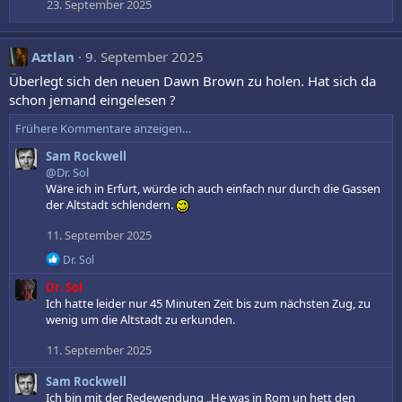
23. September 2025
Aztlan
9. September 2025
Überlegt sich den neuen Dawn Brown zu holen. Hat sich da
schon jemand eingelesen ?
Frühere Kommentare anzeigen…
Sam Rockwell
@Dr. Sol
Wäre ich in Erfurt, würde ich auch einfach nur durch die Gassen
der Altstadt schlendern.
11. September 2025
R
Dr. Sol
e
Dr. Sol
a
k
Ich hatte leider nur 45 Minuten Zeit bis zum nächsten Zug, zu
t
wenig um die Altstadt zu erkunden.
i
o
11. September 2025
n
e
Sam Rockwell
n
Ich bin mit der Redewendung „He was in Rom un hett den
: