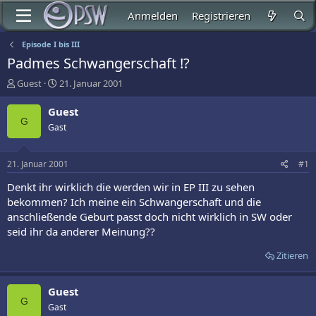
Anmelden
Registrieren
Episode I bis III
Padmes Schwangerschaft !?
E
E
Guest
21. Januar 2001
r
r
s
s
Guest
t
t
G
Gast
e
e
l
l
l
l
21. Januar 2001
#1
e
t
r
a
Denkt ihr wirklich die werden wir in EP III zu sehen
m
bekommen? Ich meine ein Schwangerschaft und die
anschließende Geburt passt doch nicht wirklich in SW oder
seid ihr da anderer Meinung??
Zitieren
Guest
G
Gast