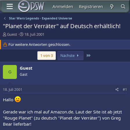
Anmelden
Registrieren
Star Wars Legends - Expanded Universe
"Planet der Verräter" auf Deutsch erhältlich!
E
E
Guest
18. Juli 2001
r
r
s
Für weitere Antworten geschlossen.
s
t
t
e
e
Letzte
1 von 3
Nächste
l
l
l
l
Guest
e
t
G
Gast
r
a
m
18. Juli 2001
#1
Hallo
Gerade war ich mal auf Amazon.de. Laut der Site ist ab jetzt
"Rouge Planet" (zu deutsch "Planet der Verräter") von Greg
Bear lieferbar!