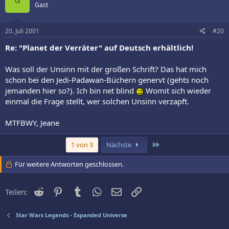
G
Gast
20. Juli 2001
#20
Re: "Planet der Verräter" auf Deutsch erhältlich!
Was soll der Unsinn mit der großen Schrift? Das hat mich
schon bei den Jedi-Padawan-Büchern genervt (gehts noch
jemanden hier so?). Ich bin net blind
Womit sich wieder
einmal die Frage stellt, wer solchen Unsinn verzapft.
MTFBWY, Jeane
Letzte
1 von 3
Nächste
Für weitere Antworten geschlossen.
Reddit
Pinterest
Tumblr
WhatsApp
E-Mail
Link
Teilen:
Star Wars Legends - Expanded Universe