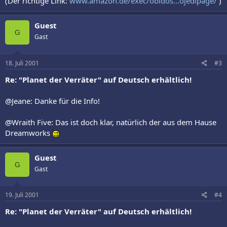
(Der richtige Link:
www.amazon.de/exec/obidos...ojedipage/
)
Guest
G
Gast
18. Juli 2001
#3
Re: "Planet der Verräter" auf Deutsch erhältlich!
@Jeane: Danke für die Info!
@Wraith Five: Das ist doch klar, natürlich der aus dem Hause
Dreamworks
Guest
G
Gast
19. Juli 2001
#4
Re: "Planet der Verräter" auf Deutsch erhältlich!