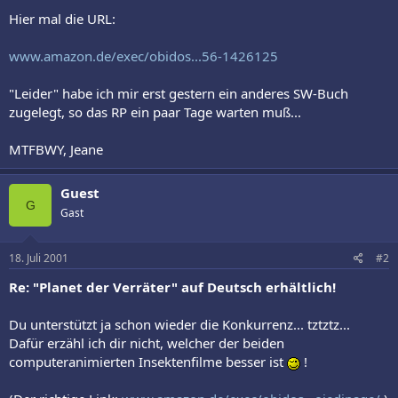
Hier mal die URL:
www.amazon.de/exec/obidos...56-1426125
"Leider" habe ich mir erst gestern ein anderes SW-Buch
zugelegt, so das RP ein paar Tage warten muß...
MTFBWY, Jeane
Guest
G
Gast
18. Juli 2001
#2
Re: "Planet der Verräter" auf Deutsch erhältlich!
Du unterstützt ja schon wieder die Konkurrenz... tztztz...
Dafür erzähl ich dir nicht, welcher der beiden
computeranimierten Insektenfilme besser ist
!