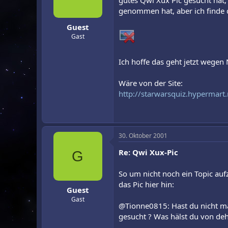
gutes Qwi Xux Pic gesucht hat,
r
a
genommen hat, aber ich finde 
m
Guest
Gast
Ich hoffe das geht jetzt wegen
Wäre von der Site:
http://starwarsquiz.hypermart
30. Oktober 2001
Re: Qwi Xux-Pic
G
So um nicht noch ein Topic auf
das Pic hier hin:
Guest
Gast
@Tionne0815: Hast du nicht ma
gesucht ? Was hälst du von deh