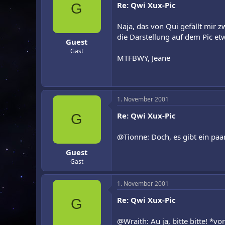
Re: Qwi Xux-Pic
G
Naja, das von Qui gefällt mir zw
die Darstellung auf dem Pic et
Guest
Gast
MTFBWY, Jeane
1. November 2001
Re: Qwi Xux-Pic
G
@Tionne: Doch, es gibt ein paar
Guest
Gast
1. November 2001
Re: Qwi Xux-Pic
G
@Wraith: Au ja, bitte bitte! *vo