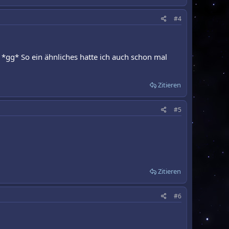
#4
t! *gg* So ein ähnliches hatte ich auch schon mal
Zitieren
#5
Zitieren
#6