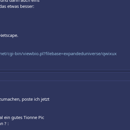
 und dann auch eins
das etwas besser:
 Netscape.
.net/cgi-bin/viewbio.pl?filebase=expandeduniverse/qwixux
zumachen, poste ich jetzt
l ein gutes Tionne Pic
n ? :