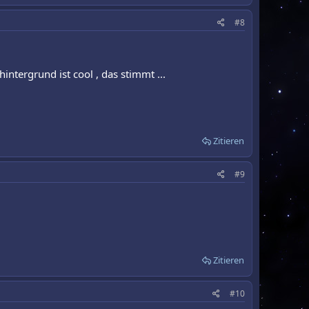
#8
hintergrund ist cool , das stimmt ...
Zitieren
#9
Zitieren
#10