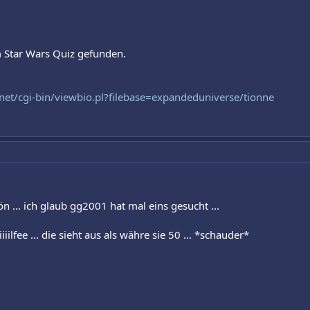
 Star Wars Quiz gefunden.
.net/cgi-bin/viewbio.pl?filebase=expandeduniverse/tionne
ön ... ich glaub gg2001 hat mal eins gesucht ...
iiiiiilfee ... die sieht aus als währe sie 50 ... *schauder*