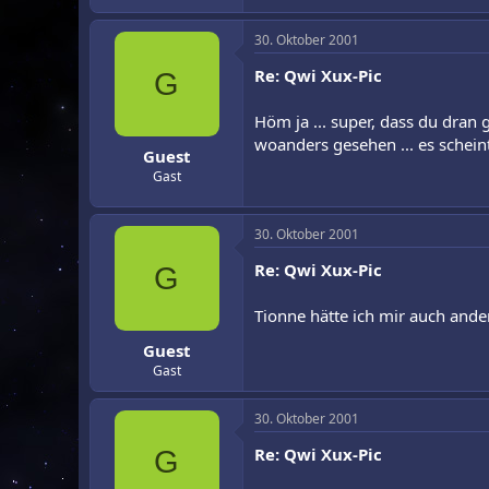
30. Oktober 2001
Re: Qwi Xux-Pic
G
Höm ja ... super, dass du dran
woanders gesehen ... es schein
Guest
Gast
30. Oktober 2001
Re: Qwi Xux-Pic
G
Tionne hätte ich mir auch ander
Guest
Gast
30. Oktober 2001
Re: Qwi Xux-Pic
G