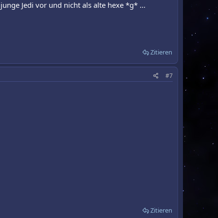
 junge Jedi vor und nicht als alte hexe *g* ...
Zitieren
#7
Zitieren