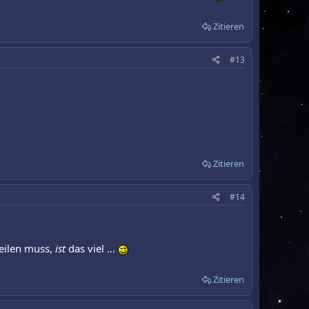
Zitieren
#13
Zitieren
#14
teilen muss,
ist
das viel ...
Zitieren