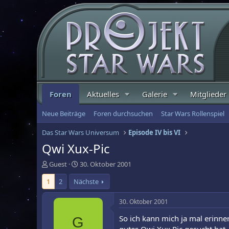
Foren
Aktuelles
Galerie
Mitglieder
Neue Beiträge
Foren durchsuchen
Star Wars Rollenspiel
Das Star Wars Universum
Episode IV bis VI
Qwi Xux-Pic
E
E
Guest
30. Oktober 2001
r
r
1
2
Nächste
s
s
t
t
e
e
30. Oktober 2001
l
l
So ich kann mich ja mal erinner
G
l
l
e
t