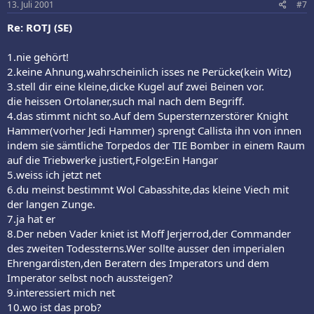
13. Juli 2001
#7
Re: ROTJ (SE)
1.nie gehört!
2.keine Ahnung,wahrscheinlich isses ne Perücke(kein Witz)
3.stell dir eine kleine,dicke Kugel auf zwei Beinen vor.
die heissen Ortolaner,such mal nach dem Begriff.
4.das stimmt nicht so.Auf dem Supersternzerstörer Knight
Hammer(vorher Jedi Hammer) sprengt Callista ihn von innen
indem sie sämtliche Torpedos der TIE Bomber in einem Raum
auf die Triebwerke justiert,Folge:Ein Hangar
5.weiss ich jetzt net
6.du meinst bestimmt Wol Cabasshite,das kleine Viech mit
der langen Zunge.
7.ja hat er
8.Der neben Vader kniet ist Moff Jerjerrod,der Commander
des zweiten Todessterns.Wer sollte ausser den imperialen
Ehrengardisten,den Beratern des Imperators und dem
Imperator selbst noch aussteigen?
9.interessiert mich net
10.wo ist das prob?