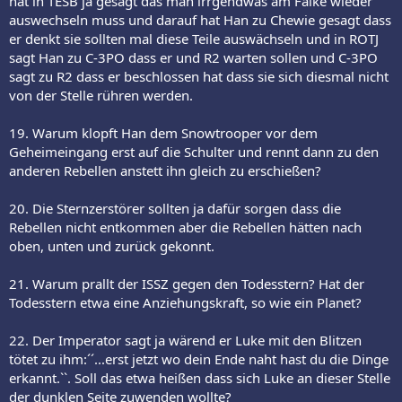
hat in TESB ja gesagt das man irrgendwas am Falke wieder
auswechseln muss und darauf hat Han zu Chewie gesagt dass
er denkt sie sollten mal diese Teile auswächseln und in ROTJ
sagt Han zu C-3PO dass er und R2 warten sollen und C-3PO
sagt zu R2 dass er beschlossen hat dass sie sich diesmal nicht
von der Stelle rühren werden.
19. Warum klopft Han dem Snowtrooper vor dem
Geheimeingang erst auf die Schulter und rennt dann zu den
anderen Rebellen anstett ihn gleich zu erschießen?
20. Die Sternzerstörer sollten ja dafür sorgen dass die
Rebellen nicht entkommen aber die Rebellen hätten nach
oben, unten und zurück gekonnt.
21. Warum prallt der ISSZ gegen den Todesstern? Hat der
Todesstern etwa eine Anziehungskraft, so wie ein Planet?
22. Der Imperator sagt ja wärend er Luke mit den Blitzen
tötet zu ihm:´´...erst jetzt wo dein Ende naht hast du die Dinge
erkannt.``. Soll das etwa heißen dass sich Luke an dieser Stelle
der dunklen Seite zuwenden wollte?