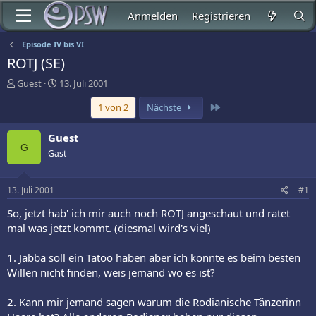
Anmelden
Registrieren
Episode IV bis VI
ROTJ (SE)
E
E
Guest
13. Juli 2001
r
r
Letzte
1 von 2
Nächste
s
s
t
t
e
e
Guest
l
l
G
Gast
l
l
e
t
r
a
13. Juli 2001
#1
m
So, jetzt hab' ich mir auch noch ROTJ angeschaut und ratet
mal was jetzt kommt. (diesmal wird's viel)
1. Jabba soll ein Tatoo haben aber ich konnte es beim besten
Willen nicht finden, weis jemand wo es ist?
2. Kann mir jemand sagen warum die Rodianische Tänzerinn