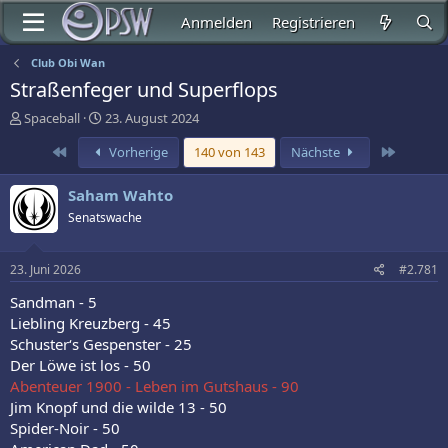
Anmelden
Registrieren
Club Obi Wan
Straßenfeger und Superflops
E
E
Spaceball
23. August 2024
r
r
Erste
Letzte
Vorherige
140 von 143
Nächste
s
s
t
t
e
e
Saham Wahto
l
l
Senatswache
l
l
e
t
r
a
23. Juni 2026
#2.781
m
Sandman - 5
Liebling Kreuzberg - 45
Schuster‘s Gespenster - 25
Der Löwe ist los - 50
Abenteuer 1900 - Leben im Gutshaus - 90
Jim Knopf und die wilde 13 - 50
Spider-Noir - 50