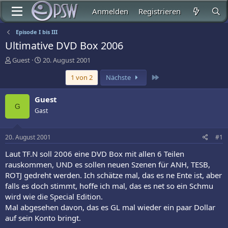
Anmelden
Registrieren
Episode I bis III
Ultimative DVD Box 2006
E
E
Guest
20. August 2001
r
r
Letzte
1 von 2
Nächste
s
s
t
t
e
e
Guest
l
l
G
Gast
l
l
e
t
r
a
20. August 2001
#1
m
Laut TF.N soll 2006 eine DVD Box mit allen 6 Teilen
rauskommen, UND es sollen neuen Szenen für ANH, TESB,
ROTJ gedreht werden. Ich schätze mal, das es ne Ente ist, aber
falls es doch stimmt, hoffe ich mal, das es net so ein Schmu
wird wie die Special Edition.
Mal abgesehen davon, das es GL mal wieder ein paar Dollar
auf sein Konto bringt.