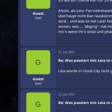
ich auf ein Thema von mir 20 
r
a
m
Alsole, als Leia- Fan interessie
Guest
überhaupt nicht klar rauskomm
Gast
wird... und was ist mit Leia? N
wissen, was.... "abging". Hat 
mir's wenn ihr's wisst und ph
23. Juli 2001
Re: Was passiert mit Leia i
G
Leia wurde in Cloud City nich
Guest
Gast
23. Juli 2001
Re: Was passiert mit Leia i
G