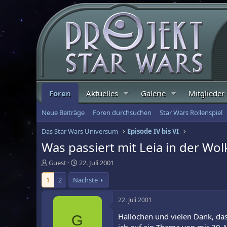
Foren
Aktuelles
Galerie
Mitglieder
Neue Beiträge
Foren durchsuchen
Star Wars Rollenspiel
Das Star Wars Universum
Episode IV bis VI
Was passiert mit Leia in der Wo
E
E
Guest
22. Juli 2001
r
r
1
2
Nächste
s
s
t
t
e
e
22. Juli 2001
l
l
Hallöchen und vielen Dank, das
G
l
l
e
t