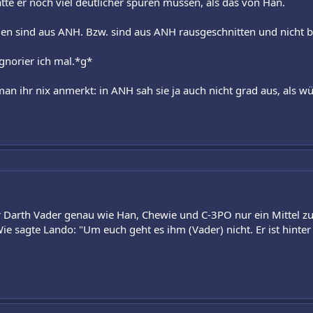
te er noch viel deutlicher spüren müssen, als das von Han.
en sind aus ANH. Bzw. sind aus ANH rausgeschnitten und nicht b
gnorier ich mal.*g*
an ihr nix anmerkt: in ANH sah sie ja auch nicht grad aus, als wür
 Darth Vader genau wie Han, Chewie und C-3PO nur ein Mittel zu
 sagte Lando: "Um euch geht es ihm (Vader) nicht. Er ist hinter