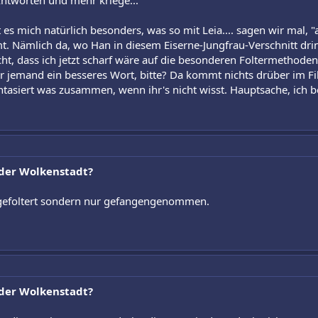
Antworten und mehr kriege...
rt es mich natürlich besonders, was so mit Leia.... sagen wir mal, 
t. Nämlich da, wo Han in diesem Eiserne-Jungfrau-Verschnitt dr
icht, dass ich jetzt scharf wäre auf die besonderen Foltermethode
mir jemand ein besseres Wort, bitte? Da kommt nichts drüber im F
antasiert was zusammen, wenn ihr's nicht wisst. Hauptsache, ic
n der Wolkenstadt?
t gefoltert sondern nur gefangengenommen.
n der Wolkenstadt?