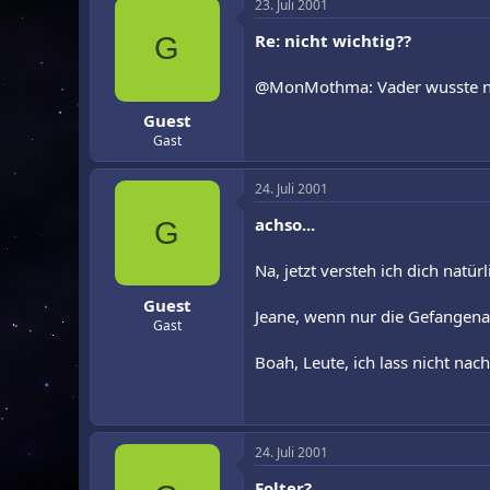
23. Juli 2001
Re: nicht wichtig??
G
@MonMothma: Vader wusste nich
Guest
Gast
24. Juli 2001
achso...
G
Na, jetzt versteh ich dich nat
Guest
Jeane, wenn nur die Gefangena
Gast
Boah, Leute, ich lass nicht nach
24. Juli 2001
Folter?