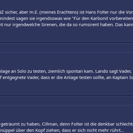
NZ sicher, aber m.E. (meines Erachtens) ist Hans Folter nur die Vo
umindest sagen sie irgendsowas wie "Für den Karbonit vorbereite
ht nur irgendwelche Sirenen, die da so rumsirent haben. Das kan
nlage an Solo zu testen, ziemlich spontan kam. Lando sagt Vader,
 entgegnete Vader, dass er die Anlage testen sollte, an Kaptain So
h geträumt zu haben, Cillman, denn Folter ist die denkbar schlec
ppel über den Kopf ziehen, dass er sich nicht mehr rührt...