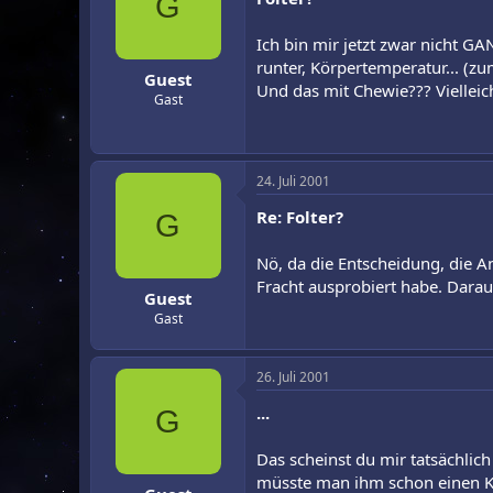
G
Ich bin mir jetzt zwar nicht GA
runter, Körpertemperatur... (z
Guest
Und das mit Chewie??? Vielleic
Gast
24. Juli 2001
Re: Folter?
G
Nö, da die Entscheidung, die A
Fracht ausprobiert habe. Darauf
Guest
Gast
26. Juli 2001
...
G
Das scheinst du mir tatsächlic
müsste man ihm schon einen Knü