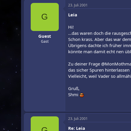
23. Juli 2001
Leia
G
Hi!
...das waren doch die rausges
Guest
Schon krass. Aber das war dem
Gast
Übrigens dachte ich früher imm
könnte man damit echt nen üble
Zu deiner Frage @MonMothma - a
das sicher Spuren hinterlassen
Vielleicht, weil Vader so allmähl
Gruß,
Shmi
23. Juli 2001
Re: Leia
G