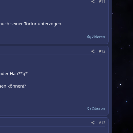
#11
uch seiner Tortur unterzogen.
Zitieren
#12
 Vader Han?*g*
ssen können!?
Zitieren
#13