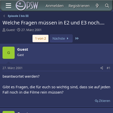
Anmelden
Registrieren
Episode I bis III
Welche Fragen müssen in E2 und E3 noch....
E
E
Guest
27. März 2001
r
r
Letzte
1 von 2
Nächste
s
s
t
t
e
e
Guest
l
l
G
Gast
l
l
e
t
r
a
27. März 2001
#1
m
beantwortet werden?
Gibt es Fragen, die für euch so wichtig sind, dass sie auf jeden
Fall noch in die Filme rein müssen?
Zitieren