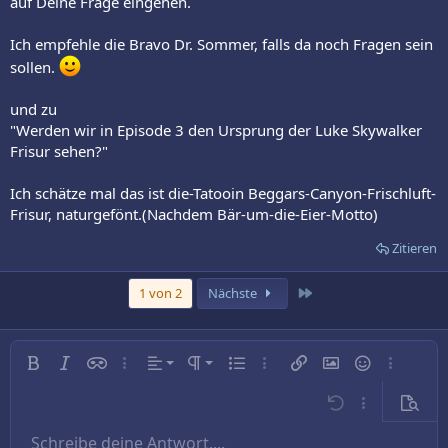
auf Deine Frage eingehen.
Ich empfehle die Bravo Dr. Sommer, falls da noch Fragen sein
sollen.
und zu
"Werden wir in Episode 3 den Ursprung der Luke Skywalker
Frisur sehen?"
Ich schätze mal das ist die-Tatooin Beggars-Canyon-Frischluft-
Frisur, naturgefönt.(Nachdem Bär-um-die-Eier-Motto)
Zitieren
Letzte
1 von 2
Nächste
Linksbündig
Normal
Fett
Kursiv
Inline-Spoiler
Weitere…
Ausrichtung
Absatzformatierung
Ungeordnete Liste
Weitere…
Link einfügen
Bild einfügen
Smileys
Weitere…
Zentriert
Überschrift 1
Rückgängig
Weitere…
Vorsch
Rechtsbündig
Schreibe deine Antwort....
Überschrift 2
9
Entwurf speichern
Arial
Schriftgröße
Nummerierte Liste
Zitat
Wiederholen
Medien
BBCode umschalten
Textfarbe
Tabelle einfügen
Formatierung entfernen
Schriftfamilie
Horizontale Linie einfügen
Entwürfe
Durchgestrichen
Spoiler
Unterstrichen
Code
Inline-Code