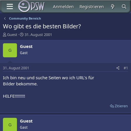
Anmelden
Registrieren
Community Bereich
Wo gibt es die besten Bilder?
E
E
Guest
31. August 2001
r
r
s
s
Guest
t
t
G
Gast
e
e
l
l
l
l
31. August 2001
#1
e
t
r
a
Ich bin neu und suche Seiten wo ich URL's für
m
Bilder bekomme.
HILFE!!!!!!!!!
Zitieren
Guest
G
Gast