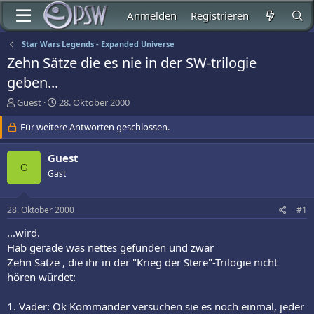
Anmelden
Registrieren
Star Wars Legends - Expanded Universe
Zehn Sätze die es nie in der SW-trilogie
geben...
E
E
Guest
28. Oktober 2000
r
r
s
Für weitere Antworten geschlossen.
s
t
t
e
e
Guest
l
l
G
Gast
l
l
e
t
r
a
28. Oktober 2000
#1
m
...wird.
Hab gerade was nettes gefunden und zwar
Zehn Sätze , die ihr in der "Krieg der Stere"-Trilogie nicht
hören würdet:
1. Vader: Ok Kommander versuchen sie es noch einmal, jeder