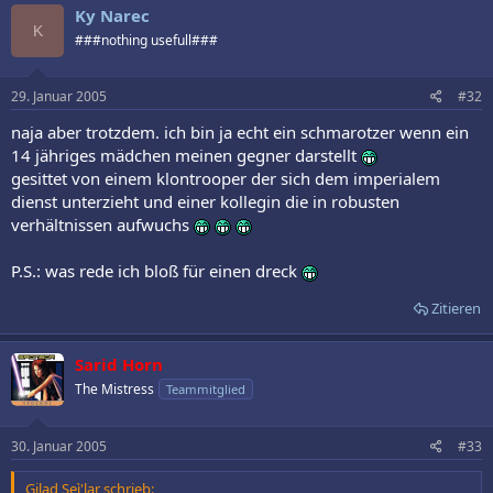
Ky Narec
K
###nothing usefull###
29. Januar 2005
#32
naja aber trotzdem. ich bin ja echt ein schmarotzer wenn ein
14 jähriges mädchen meinen gegner darstellt
gesittet von einem klontrooper der sich dem imperialem
dienst unterzieht und einer kollegin die in robusten
verhältnissen aufwuchs
P.S.: was rede ich bloß für einen dreck
Zitieren
Sarid Horn
The Mistress
Teammitglied
30. Januar 2005
#33
Gilad Seì'lar schrieb: