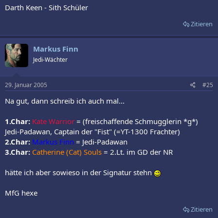
Darth Keen - Sith Schüler
Zitieren
Markus Finn
Jedi-Wächter
29. Januar 2005
#25
Na gut, dann schreib ich auch mal...
1.Char:
Kate Warrior
= (freischaffende Schmugglerin *g*)
Jedi-Padawan, Captain der "Fist" (=YT-1300 Frachter)
2.Char:
Markus Finn
= Jedi-Padawan
3.Char:
Catherine (Cat) Souls
= 2.Lt. im GD der NR
hätte ich aber sowieso in der Signatur stehn
MfG hexe
Zitieren