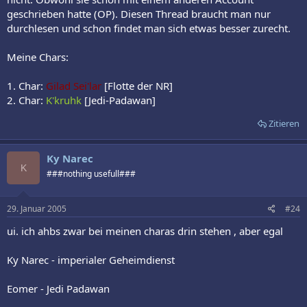
geschrieben hatte (OP). Diesen Thread braucht man nur
durchlesen und schon findet man sich etwas besser zurecht.
Meine Chars:
1. Char:
Gilad Sei'lar
[Flotte der NR]
2. Char:
K'kruhk
[Jedi-Padawan]
Zitieren
Ky Narec
K
###nothing usefull###
29. Januar 2005
#24
ui. ich ahbs zwar bei meinen charas drin stehen , aber egal
Ky Narec - imperialer Geheimdienst
Eomer - Jedi Padawan