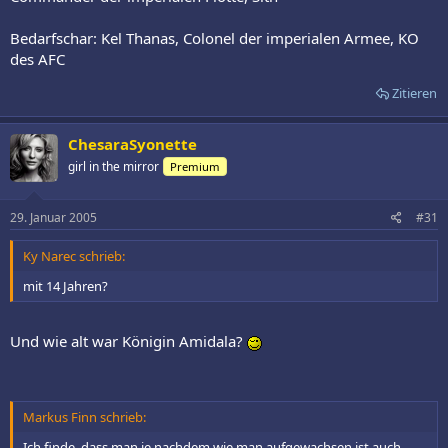
Bedarfschar: Kel Thanas, Colonel der imperialen Armee, KO
des AFC
Zitieren
ChesaraSyonette
girl in the mirror
Premium
29. Januar 2005
#31
Ky Narec schrieb:
mit 14 Jahren?
Und wie alt war Königin Amidala?
Markus Finn schrieb:
Ich finde, dass man je nachdem wie man aufgewachsen ist auch