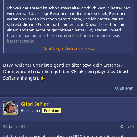
Ich weis der Thread ist schon etwas älter, doch ich kam in letzter Zeit
wieder drauf das einige Personen mit denen ich schrieb, Personen
waren von denen ich schon gehört hatte, und ich dachte warum
schreibt die eine Person noch immer nicht. Obwohl sie schon mit
einem anderen Account geschrieben hatte (OP). Diesen Thread
braucht man nur durchlesen und schon findet man sich etwas
besser zurecht.
Zum Vergrößern anklicken....
Meine Chars:
1. Char:
Gilad Sei'lar
[Flotte der NR]
BTW, welcher Char ist eigentlich älter bzw. dein Erstchar?
2. Char:
K'kruhk
[Jedi-Padawan]
Dann würd ich nämlich ggf. bei K'krukh ein played by Gilad
Sei'lar anhängen.
Zitieren
Gilad Seì'lar
Botschafter
Premium
30. Januar 2005
#34
Ich bin schon einenhalb Jahre im PSW mit einem Account.