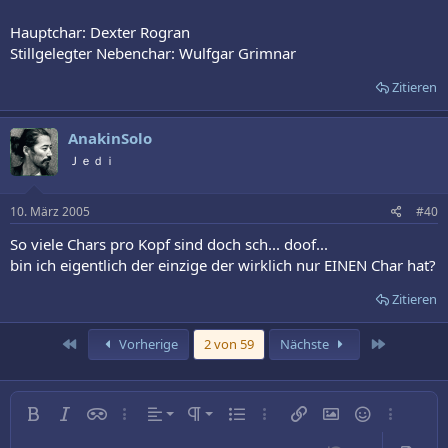
Hauptchar: Dexter Rogran
Stillgelegter Nebenchar: Wulfgar Grimnar
Zitieren
AnakinSolo
Ｊｅｄｉ
10. März 2005
#40
So viele Chars pro Kopf sind doch sch... doof...
bin ich eigentlich der einzige der wirklich nur EINEN Char hat?
Zitieren
Erste
Letzte
Vorherige
2 von 59
Nächste
Linksbündig
Normal
Fett
Kursiv
Inline-Spoiler
Weitere…
Ausrichtung
Absatzformatierung
Ungeordnete Liste
Weitere…
Link einfügen
Bild einfügen
Smileys
Weitere…