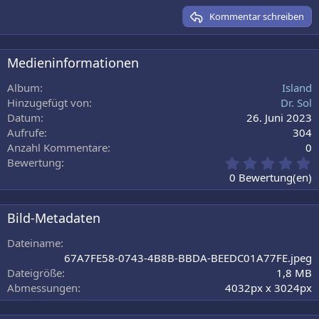
15
Georgia
Kommentar schreiben
18
Tahoma
22
Times New Roman
Medieninformationen
26
Trebuchet MS
Album
Island
Verdana
Hinzugefügt von
Dr. Sol
Datum
26. Juni 2023
Aufrufe
304
Anzahl Kommentare
0
0
Bewertung
,
0 Bewertung(en)
0
0
S
Bild-Metadaten
t
e
Dateiname
r
67A7FE58-0743-4B8B-BBDA-BEEDC01A77FE.jpeg
n
Dateigröße
1,8 MB
(
Abmessungen
4032px x 3024px
e
)