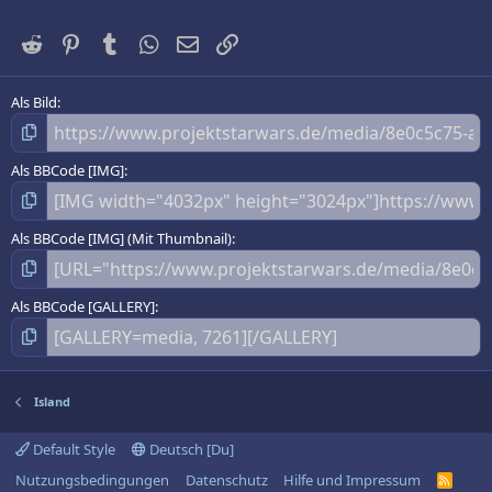
Reddit
Pinterest
Tumblr
WhatsApp
E-Mail
Link
Als Bild
Als BBCode [IMG]
Als BBCode [IMG] (Mit Thumbnail)
Als BBCode [GALLERY]
Island
Default Style
Deutsch [Du]
Nutzungsbedingungen
Datenschutz
Hilfe und Impressum
R