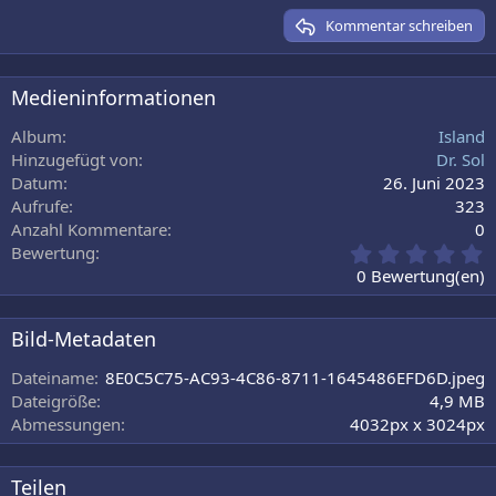
15
Georgia
Kommentar schreiben
18
Tahoma
22
Times New Roman
Medieninformationen
26
Trebuchet MS
Album
Island
Verdana
Hinzugefügt von
Dr. Sol
Datum
26. Juni 2023
Aufrufe
323
Anzahl Kommentare
0
0
Bewertung
,
0 Bewertung(en)
0
0
S
Bild-Metadaten
t
e
Dateiname
8E0C5C75-AC93-4C86-8711-1645486EFD6D.jpeg
r
Dateigröße
4,9 MB
n
Abmessungen
4032px x 3024px
(
e
)
Teilen