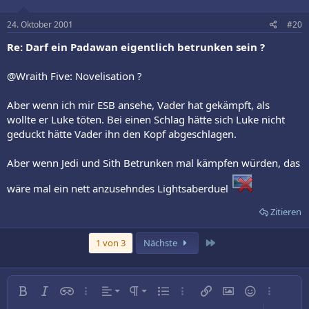
24. Oktober 2001
#20
Re: Darf ein Padawan eigentlich betrunken sein ?
@Wraith Five: Novelisation ?
Aber wenn ich mir ESB ansehe, Vader hat gekämpft, als
wollte er Luke töten. Bei einen Schlag hätte sich Luke nicht
geduckt hätte Vader ihn den Kopf abgeschlagen.
Aber wenn Jedi und Sith Betrunken mal kämpfen würden, das
wäre mal ein nett anzusehndes Lightsaberduel
Zitieren
Letzte
1 von 3
Nächste
Linksbündig
Normal
Fett
Kursiv
Inline-Spoiler
Weitere…
Ausrichtung
Absatzformatierung
Ungeordnete Liste
Weitere…
Link einfügen
Bild einfügen
Smileys
Weitere…