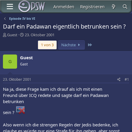
Anmelden
Registrieren
Episode IV bis VI
Darf ein Padawan eigentlich betrunken sein ?
E
E
Guest
23. Oktober 2001
r
r
Letzte
1 von 3
Nächste
s
s
t
t
e
e
Guest
l
l
G
Gast
l
l
e
t
r
a
23. Oktober 2001
#1
m
Na ja, diese Frage kam ich drauf als ich mit einen
Freund über ICQ redete und sagte darf ein Padawan
betrunken
sein ?
Also wenn ich die strengen Regeln der Jedis bedenke, ich
glaube es würde nur eine Strafe für ihn geben, aber sonst