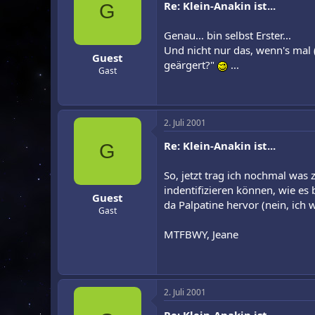
Re: Klein-Anakin ist...
G
Genau... bin selbst Erster...
Und nicht nur das, wenn's mal (
Guest
geärgert?"
...
Gast
2. Juli 2001
Re: Klein-Anakin ist...
G
So, jetzt trag ich nochmal wa
indentifizieren können, wie es b
Guest
da Palpatine hervor (nein, ich 
Gast
MTFBWY, Jeane
2. Juli 2001