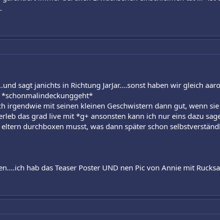
.
.und sagt janichts in Richtung JarJar....sonst haben wir gleich a
* *schonmalindeckunggeht*
ich irgendwie mit seinen kleinen Geschwistern dann gut, wenn sie
ch erleb das grad live mit *g+ ansonsten kann ich nur eins dazu s
 eltern durchboxen musst, was dann später schon selbstverständlic
n....ich hab das Teaser Poster UND nen Pic von Annie mit Rucks