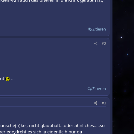
lein-Ani auch des öfteren in die Kritik geraten ist,
Zitieren
#2
ent
...
Zitieren
#3
che(n)kel, nicht glaubhaft...oder ähnliches.....so
berlege,dreht es sich ja eigentlcih nur da