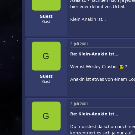
Aaaalso - nachdem sich ja jeder
r
a
hier euer definitives Urteil:
m
Guest
Klein Anakin ist...
Gast
2. Juli 2001
Re: Klein-Anakin ist...
G
Wer ist Wesley Crusher
?
Guest
Anakin ist etwas von einem Cod
Gast
2. Juli 2001
Re: Klein-Anakin ist...
G
Du müsstest da schon noch nen 
konzentriert es sich ja nur auf.