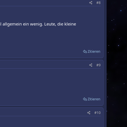
#8
 allgemein ein wenig. Leute, die kleine
Zitieren
#9
Zitieren
#10