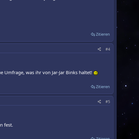
Zitieren
#4
ue Umfrage, was ihr von Jar-Jar Binks haltet!
Zitieren
#5
n fest.
Zitieren