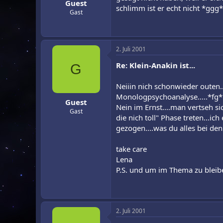
Guest
schlimm ist er echt nicht *ggg*
Gast
2. Juli 2001
Re: Klein-Anakin ist...
G
Neiiin nich schonwieder outen..
Monologpsychoanalyse.....*fg
Guest
Nein im Ernst....man vertseh s
Gast
die nich toll" Phase treten...i
gezogen....was du alles bei den
take care
Lena
P.S. und um im Thema zu bleibe
2. Juli 2001