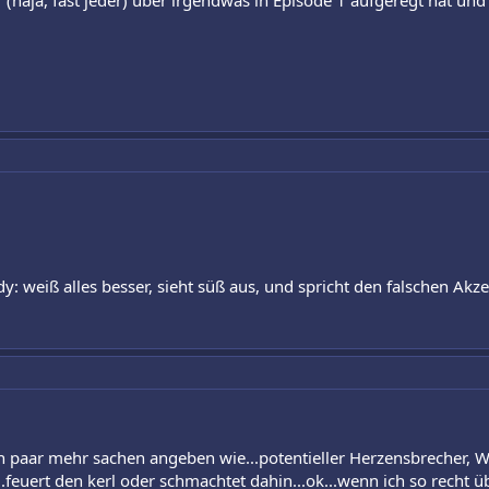
 (naja, fast jeder) über irgendwas in Episode 1 aufgeregt hat und K
y: weiß alles besser, sieht süß aus, und spricht den falschen Akz
paar mehr sachen angeben wie...potentieller Herzensbrecher, Wuns
...feuert den kerl oder schmachtet dahin...ok...wenn ich so recht ü