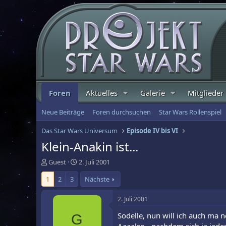
Foren
Aktuelles
Galerie
Mitglieder
Neue Beiträge
Foren durchsuchen
Star Wars Rollenspiel
Das Star Wars Universum
Episode IV bis VI
Klein-Anakin ist...
E
E
Guest
2. Juli 2001
r
r
1
2
3
Nächste
s
s
t
t
e
e
2. Juli 2001
l
l
Sodelle, nun will ich auch ma 
G
l
l
e
t