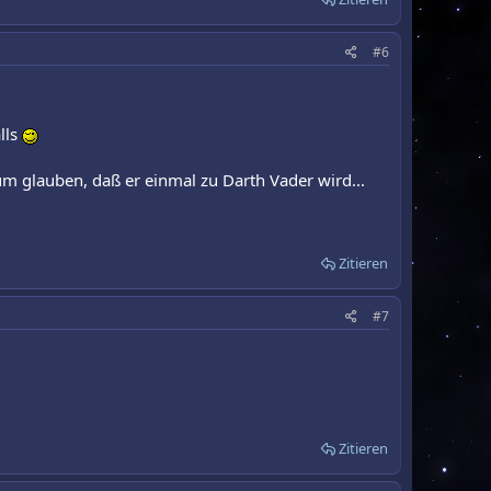
#6
lls
 glauben, daß er einmal zu Darth Vader wird...
Zitieren
#7
Zitieren