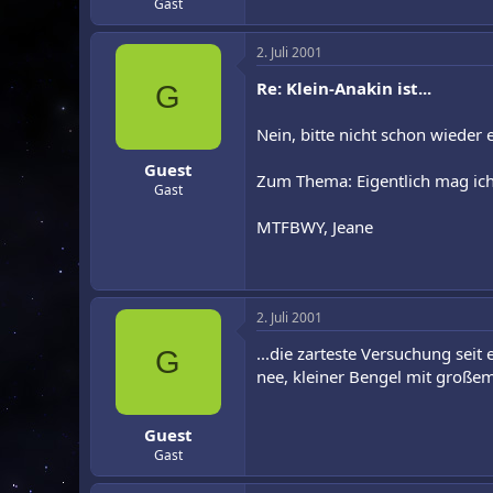
Gast
2. Juli 2001
Re: Klein-Anakin ist...
G
Nein, bitte nicht schon wieder 
Guest
Zum Thema: Eigentlich mag ich
Gast
MTFBWY, Jeane
2. Juli 2001
...die zarteste Versuchung seit 
G
nee, kleiner Bengel mit große
Guest
Gast