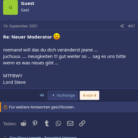
Guest
G
Gast
19. September 2001
#67
Re: Neuer Moderator
niemand will das du dich veränderst jeane ...
juchuuu .... neuigkeiten !!! gut weiter so ... sag es uns bitte
wenn es was neues gibt ...
MTFBWY
Lord Steve
Erste
Vorherige
4 von 4
Für weitere Antworten geschlossen.
Reddit
Pinterest
Tumblr
WhatsApp
E-Mail
Link
Teilen:
Star Wars Legends - Expanded Universe