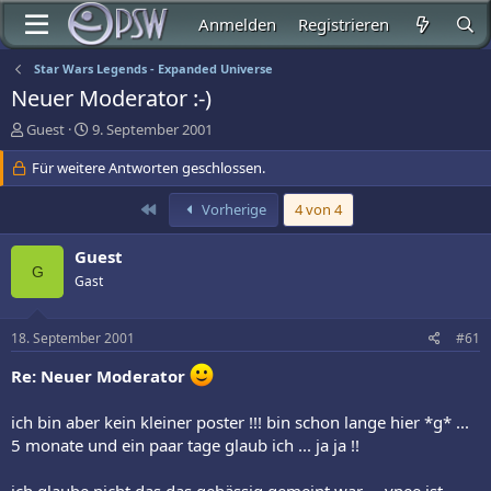
Anmelden
Registrieren
Star Wars Legends - Expanded Universe
Neuer Moderator :-)
E
E
Guest
9. September 2001
r
r
s
Für weitere Antworten geschlossen.
s
t
t
e
e
Erste
Vorherige
4 von 4
l
l
l
l
Guest
e
t
G
Gast
r
a
m
18. September 2001
#61
Re: Neuer Moderator
ich bin aber kein kleiner poster !!! bin schon lange hier *g* ...
5 monate und ein paar tage glaub ich ... ja ja !!
ich glaube nicht das das gehässig gemeint war ... ynee ist