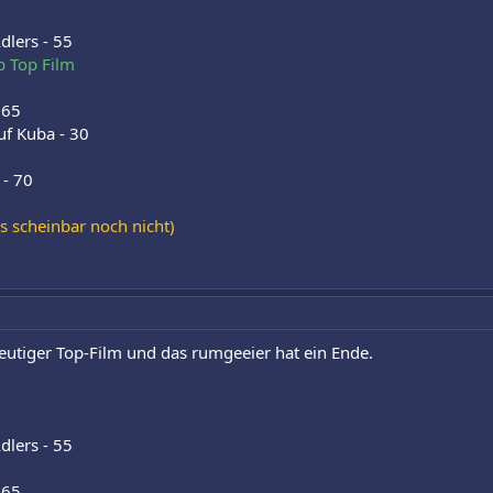
dlers - 55
p Top Film
 65
uf Kuba - 30
 - 70
s scheinbar noch nicht)
eutiger Top-Film und das rumgeeier hat ein Ende.
dlers - 55
 65