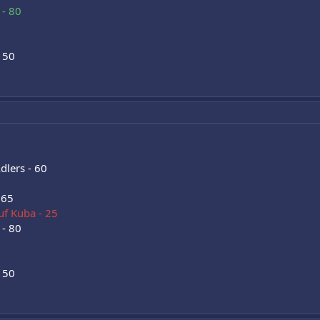
 - 80
 50
dlers - 60
 65
uf Kuba - 25
 - 80
 50