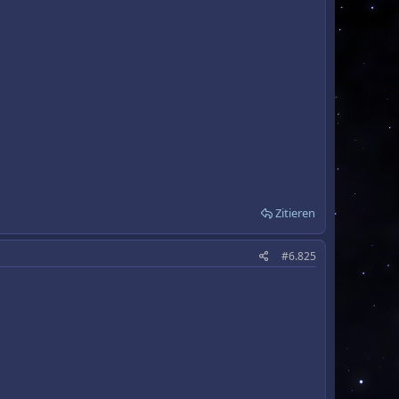
Zitieren
#6.825