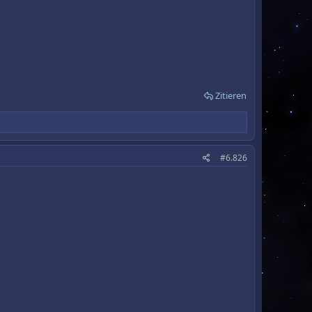
Zitieren
#6.826