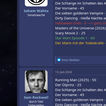
Die Schlange im Schatten des A
Der Vorname - 45
Saham Wahto
Die sieben goldenen Vampire -
Senatswache
Dirty Dancing - Heiße Nächte a
Halloween Ends - 0 —> ganz Ol
Masters of the Universe (2026)
Scary Movie 2 - 25
Star Wars Episode 1 - 60
Der Mann mit der Todeskralle -
R
Ansiv Reeblac
e
a
k
13. Juni 2026
t
i
Running Man (2025) - 50
o
Der Ölprinz - 25
n
Die Schlange im Schatten des A
e
n
Der Vorname - 45
Sam Rockwell
:
Die sieben goldenen Vampire -
durch Titel
Dirty Dancing - Heiße Nächte a
Gebeutelter