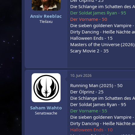
Der Ölprinz - 25
r
a
Die Schlange im Schatten des A
m
Der Soldat James Ryan - 95
Ansiv Reeblac
Der Vorname - 50
Tleilaxu
Die sieben goldenen Vampire -
Dirty Dancing - Heiße Nächte a
Halloween Ends - 15
Masters of the Universe (2026)
Scary Movie 2 - 35
10. Juni 2026
Running Man (2025) - 50
Der Ölprinz - 25
Die Schlange im Schatten des A
Der Soldat James Ryan - 95
Saham Wahto
Der Vorname - 55
Senatswache
Die sieben goldenen Vampire -
Dirty Dancing - Heiße Nächte a
Halloween Ends - 10