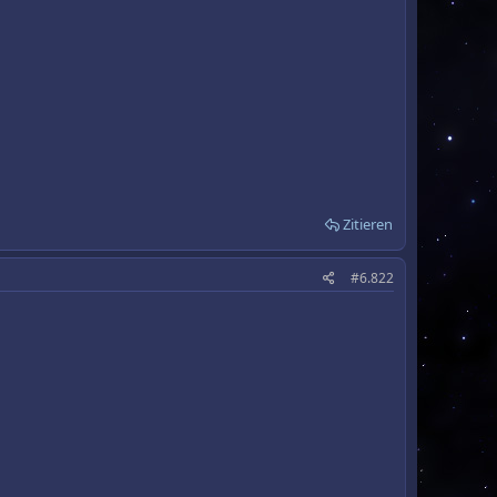
Zitieren
#6.822