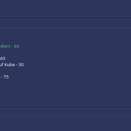
dlers - 60
 65
uf Kuba - 30
 - 75