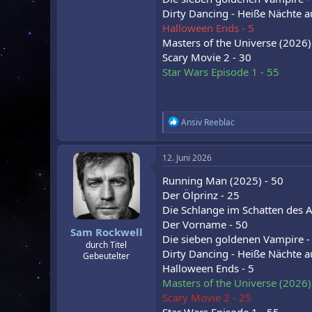
Dirty Dancing - Heiße Nächte a
Halloween Ends - 5
Masters of the Universe (2026)
Scary Movie 2 - 30
Star Wars Episode 1 - 55
R
Ansiv Reeblac
e
a
k
12. Juni 2026
t
i
Running Man (2025) - 50
o
Der Ölprinz - 25
n
Die Schlange im Schatten des A
e
n
Der Vorname - 50
Sam Rockwell
:
Die sieben goldenen Vampire -
durch Titel
Dirty Dancing - Heiße Nächte a
Gebeutelter
Halloween Ends - 5
Masters of the Universe (2026)
Scary Movie 2 - 25