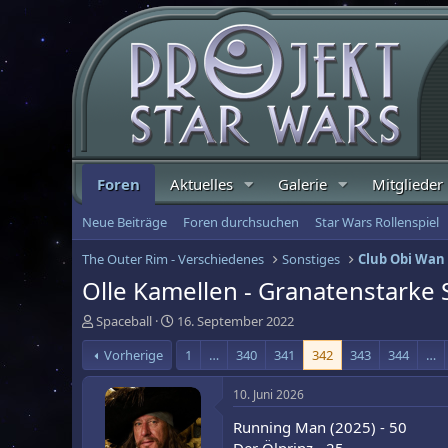
Foren
Aktuelles
Galerie
Mitglieder
Neue Beiträge
Foren durchsuchen
Star Wars Rollenspiel
The Outer Rim - Verschiedenes
Sonstiges
Club Obi Wan
Olle Kamellen - Granatenstarke St
E
E
Spaceball
16. September 2022
r
r
Vorherige
1
…
340
341
342
343
344
…
s
s
t
t
e
e
10. Juni 2026
l
l
Running Man (2025) - 50
l
l
e
t