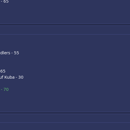
 - 65
dlers - 55
 65
uf Kuba - 30
 - 70