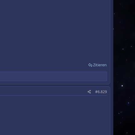
Zitieren
#6.829