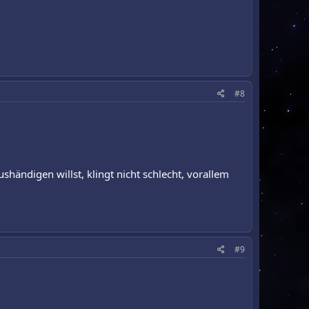
#8
shändigen willst, klingt nicht schlecht, vorallem
#9