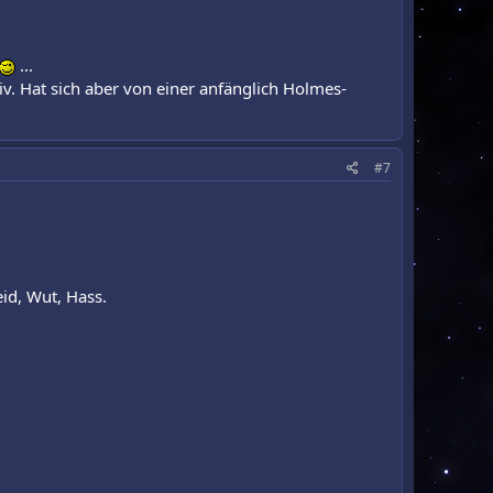
...
v. Hat sich aber von einer anfänglich Holmes-
#7
eid, Wut, Hass.