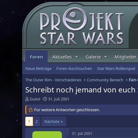
Foren
Aktuelles
Galerie
Mitglieder
Neue Beiträge
Foren durchsuchen
Star Wars Rollenspiel
The Outer Rim - Verschiedenes
Community Bereich
Fan-
Schreibt noch jemand von euch S
E
E
Guest
31. Juli 2001
r
r
s
Für weitere Antworten geschlossen.
s
t
t
e
e
1
2
Nächste
l
l
l
l
31. Juli 2001
e
t