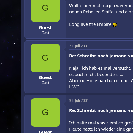
r
a
Wollte hier mal fragen wer von
G
m
neuen Rebellen Staffel und ei
Long live the Empire
Guest
Gast
31. Juli 2001
Re: Schreibt noch jemand vo
G
Naja.. ich hab es mal versucht
es auch nicht besonders....
Guest
Aber ne Holosoap hab ich bei Ch
Gast
HWC
31. Juli 2001
Re: Schreibt noch jemand vo
G
Ich hatte mal was ziemlich groß
Heute hätte ich wieder eine ga
Guest