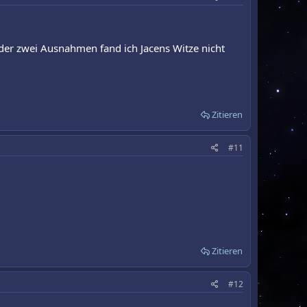
oder zwei Ausnahmen fand ich Jacens Witze nicht
Zitieren
#11
Zitieren
#12