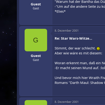
"Warum hat der Bantha das D
Guest
r
a
-"Um auf die andere Seite zu ko
m
Gast
*Elies*
8. Dezember 2001
Re: Star Wars-Witze...
G
Stimmt, der war schlecht.
Aber wie wäre es mit diesem:
Guest
Gast
Woran erkennt man, daß ein Ne
-Er macht seinen Mund auf. :lol
Und bevor mich hier Wraith Fiv
Romans "Darth Maul: Shadow 
8. Dezember 2001