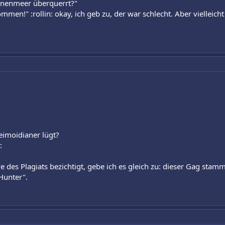
ünenmeer überquerrt?"
mmen!" :rollin: okay, ich geb zu, der war schlecht. Aber vielleicht
imoidianer lügt?
:
e des Plagiats bezichtigt, gebe ich es gleich zu: dieser Gag stam
Hunter".