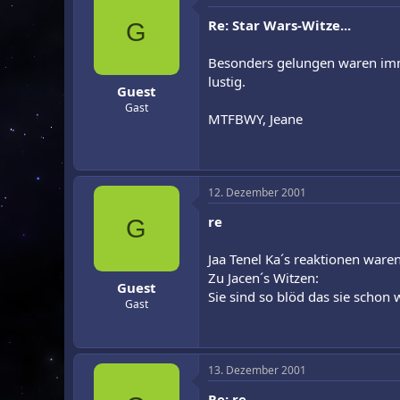
Re: Star Wars-Witze...
G
Besonders gelungen waren imm
lustig.
Guest
Gast
MTFBWY, Jeane
12. Dezember 2001
re
G
Jaa Tenel Ka´s reaktionen ware
Zu Jacen´s Witzen:
Guest
Sie sind so blöd das sie schon 
Gast
13. Dezember 2001
Re: re