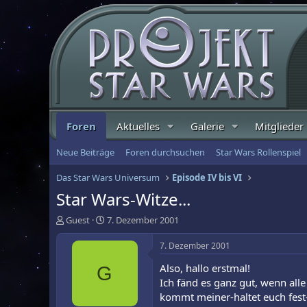
Foren
Aktuelles
Galerie
Mitglieder
Neue Beiträge
Foren durchsuchen
Star Wars Rollenspiel
Das Star Wars Universum
Episode IV bis VI
Star Wars-Witze...
E
E
Guest
7. Dezember 2001
r
r
s
s
7. Dezember 2001
t
t
Also, hallo erstmal!
G
e
e
l
l
Ich fänd es ganz gut, wenn all
l
l
kommt meiner-haltet euch fest-
e
t