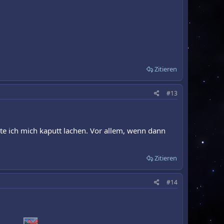
Zitieren
#13
e ich mich kaputt lachen. Vor allem, wenn dann
Zitieren
#14