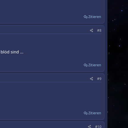
Zitieren
#8
blöd sind ...
Zitieren
#9
Zitieren
#10