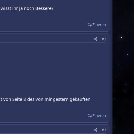
 wisst ihr ja noch Bessere?
Zitieren
#2
mt von Seite 8 des von mir gestern gekauften
Zitieren
#3