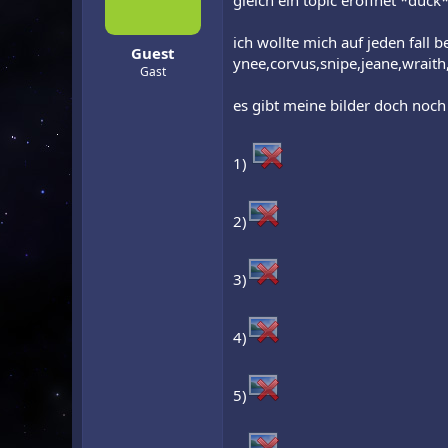
gleich ein topic eröffnet *duck* 
r
a
m
ich wollte mich auf jeden fall 
Guest
ynee,corvus,snipe,jeane,wraith,f
Gast
es gibt meine bilder doch noch 
1)
2)
3)
4)
5)