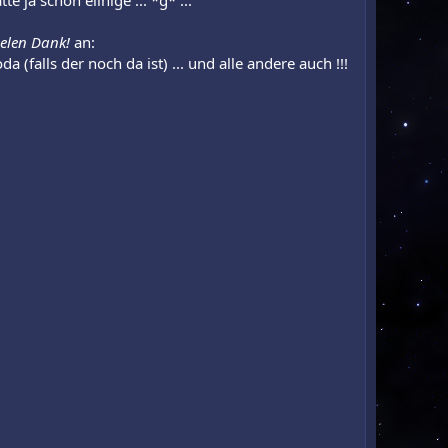
e ja schon eiinige ... *g* ...
ielen Dank!
an:
 (falls der noch da ist) ... und alle andere auch !!!