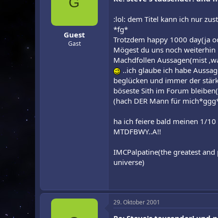
G
:lol: dem Titel kann ich nur zu
*fg*
Guest
Trotzdem happy 1000 day(ja o
Gast
Mögest du uns noch weiterhin 
Machdfollen Aussagen(mist ,wa
..ich glaube ich habe Aussage
beglücken und immer der stär
böseste Sith im Forum bleibe
(hach DER Mann für mich*ggg
ha ich feiere bald meinen 1/10 t
MTDFBWY..A!!
IMCPalpatine(the greatest and p
universe)
29. Oktober 2001