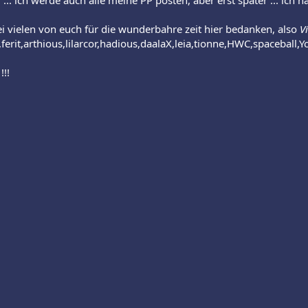
... ich werde auch alle meine PP posten, aber erst später ... ich hatt
bei vielen von euch für die wunderbahre zeit hier bedanken, also
V
erit,arthious,lilarcor,hadious,daalaX,leia,tionne,HWC,spaceball,Yoda
!!!