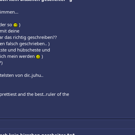
stimmen...
der so
)
mit deine
r das richtig geschreiben??
n falsch geschrieben.. )
kste und hübscheste und
n(ich mein werden
)
*)
elsten von dir..juhu..
rettiest and the best..ruler of the