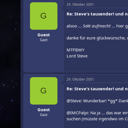
29. Oktober 2001
Re: Steve's tausender! und 
G
alsoo ...
Sekt aufmacht
... hier 
Guest
danke für eure glückwünsche,
Gast
MTFBWY
Lord Steve
29. Oktober 2001
Re: Steve's tausender! und 
G
@Steve: Wunderbar! *gg* Dank
Guest
@IMCPalpi: Na ja ... das war ei
Gast
suchen (müsste irgendwo im C