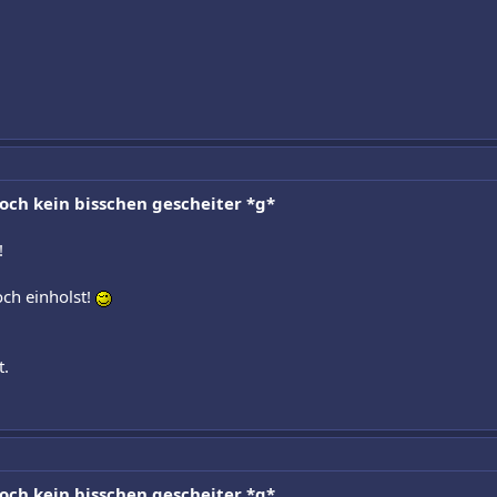
noch kein bisschen gescheiter *g*
!
ch einholst!
t.
noch kein bisschen gescheiter *g*