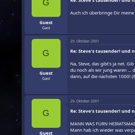
Re: Steve's tausender! und 
G
Auch ich überbringe Dir meine
Guest
Gast
29. Oktober 2001
Re: Steve's tausender! und 
G
Na, Steve, das gibt's ja net. Gi
du noch als wir jung waren ... 
Guest
dann, auf die nächsten 1000! (
Gast
29. Oktober 2001
Re: Steve's tausender! und 
G
MANN WAS FÜRN HEIRATSMARK
Mann hab ich wieder was verp
Guest