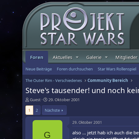
Foren
Aktuelles
Galerie
Mitglieder
Neue Beiträge
Foren durchsuchen
Star Wars Rollenspiel
The Outer Rim - Verschiedenes
Community Bereich
Steve's tausender! und noch kei
E
E
Guest
29. Oktober 2001
r
r
1
2
Nächste
s
s
t
t
e
e
29. Oktober 2001
l
l
also ... jetzt hab ich auch die
G
l
l
e
t