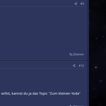
#9
Zitieren
#10
illst, kannst du ja das Topic "Zum kleinen Yoda"