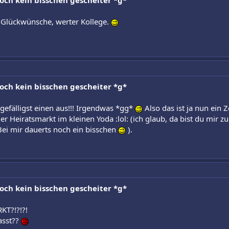
noch kein bisschen gescheiter *g*
 Glückwünsche, werter Kollege.
noch kein bisschen gescheiter *g*
b gefälligst einen aus!!! Irgendwas *gg*
Also das ist ja nun ein 
der Heiratsmarkt im kleinen Yoda :lol: (ich glaub, da bist du mir
Bei mir dauerts noch ein bisschen
).
noch kein bisschen gescheiter *g*
T?!?!?!
asst??