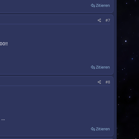
Zitieren
#7
00!!
Zitieren
#8
...
Zitieren