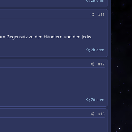
Zitieren
#11
n im Gegensatz zu den Händlern und den Jedis.
Zitieren
#12
Zitieren
#13