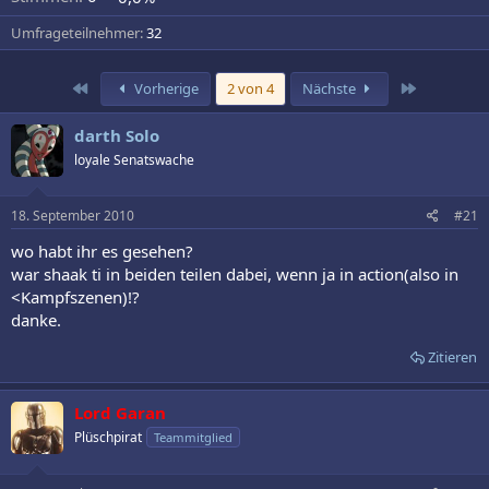
Umfrageteilnehmer
32
Erste
Letzte
Vorherige
2 von 4
Nächste
darth Solo
loyale Senatswache
18. September 2010
#21
wo habt ihr es gesehen?
war shaak ti in beiden teilen dabei, wenn ja in action(also in
<Kampfszenen)!?
danke.
Zitieren
Lord Garan
Plüschpirat
Teammitglied