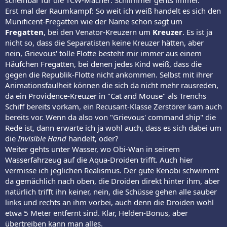
Erst mal der Raumkampf: So weit ich weiß handelt es sich den
Munificent-Fregatten wie der Name schon sagt um
Fregatten
, bei den Venator-Kreuzern um
Kreuzer
. Es ist ja
nicht so, dass die Separatisten keine Kreuzer hätten, aber
nein, Grievous' tolle Flotte besteht mir immer aus einem
Häufchen Fregatten, bei denen jedes Kind weiß, dass die
gegen die Republik-Flotte nicht ankommen. Selbst mit ihrer
Animationsfaulheit können die sich da nicht mehr rausreden,
da ein Providence-Kreuzer in "Cat and Mouse" als Trenchs
Schiff bereits vorkam, ein Recusant-Klasse Zerstörer kam auch
bereits vor. Wenn da also von "Grievous' command ship" die
Rede ist, dann erwarte ich ja wohl auch, dass es sich dabei um
die
Invisible Hand
handelt, oder?
Weiter gehts unter Wasser, wo Obi-Wan in seinem
Wasserfahrzeug auf die Aqua-Droiden trifft. Auch hier
vermisse ich jeglichen Realismus. Der gute Kenobi schwimmt
da gemächlich nach oben, die Droiden direkt hinter ihm, aber
natürlich trifft ihn keiner, nein, die Schüsse gehen alle sauber
links und rechts an ihm vorbei, auch denn die Droiden wohl
etwa 5 Meter entfernt sind. Klar, Helden-Bonus, aber
übertreiben kann man alles.