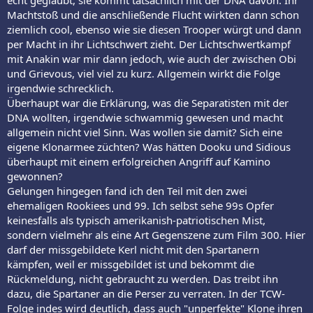
echt geglaubt, sie kommt tatsächlich mit der DNA davon. Ihr
Machtstoß und die anschließende Flucht wirkten dann schon
ziemlich cool, ebenso wie sie diesen Trooper würgt und dann
per Macht in ihr Lichtschwert zieht. Der Lichtschwertkampf
mit Anakin war mir dann jedoch, wie auch der zwischen Obi
und Grievous, viel viel zu kurz. Allgemein wirkt die Folge
irgendwie schrecklich.
Überhaupt war die Erklärung, was die Separatisten mit der
DNA wollten, irgendwie schwammig gewesen und macht
allgemein nicht viel Sinn. Was wollen sie damit? Sich eine
eigene Klonarmee züchten? Was hätten Dooku und Sidious
überhaupt mit einem erfolgreichen Angriff auf Kamino
gewonnen?
Gelungen hingegen fand ich den Teil mit den zwei
ehemaligen Rookiees und 99. Ich selbst sehe 99s Opfer
keinesfalls als typisch amerikanish-patriotischen Mist,
sondern vielmehr als eine Art Gegenszene zum Film 300. Hier
darf der missgebildete Kerl nicht mit den Spartanern
kämpfen, weil er missgebildet ist und bekommt die
Rückmeldung, nicht gebraucht zu werden. Das treibt ihn
dazu, die Spartaner an die Perser zu verraten. In der TCW-
Folge indes wird deutlich, dass auch "unperfekte" Klone ihren