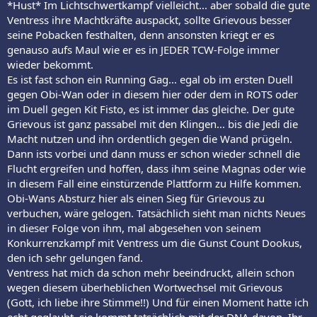
*Hust* Im Lichtschwertkampf vielleicht... aber sobald die gute
Ventress ihre Machtkräfte auspackt, sollte Grievous besser
seine Pobacken festhalten, denn ansonsten kriegt er es
genauso aufs Maul wie er es in JEDER TCW-Folge immer
wieder bekommt.
Es ist fast schon ein Running Gag... egal ob im ersten Duell
gegen Obi-Wan oder in diesem hier oder dem in ROTS oder
im Duell gegen Kit Fisto, es ist immer das gleiche. Der gute
Grievous ist ganz passabel mit den Klingen... bis die Jedi die
Macht nutzen und ihn ordentlich gegen die Wand prügeln.
Dann ists vorbei und dann muss er schon wieder schnell die
Flucht ergreifen und hoffen, dass ihm seine Magnas oder wie
in diesem Fall eine einstürzende Plattform zu Hilfe kommen.
Obi-Wans Absturz hier als einen Sieg für Grievous zu
verbuchen, wäre gelogen. Tatsächlich sieht man nichts Neues
in dieser Folge von ihm, mal abgesehen von seinem
Konkurrenzkampf mit Ventress um die Gunst Count Dookus,
den ich sehr gelungen fand.
Ventress hat mich da schon mehr beeindruckt, allein schon
wegen diesem überheblichen Wortwechsel mit Grievous
(Gott, ich liebe ihre Stimme!!) Und für einen Moment hatte ich