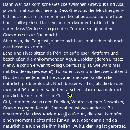
Dann war das komische Gezicke zwischen Grievous und Asajj
ja wohl mal absolut nervig. Dass Grievous der Möchtergern-
Sith auch noch mit seiner linken Metallpobacke auf die Rübe
haut, sollte jedem klar sein, in dem Moment hätte ich der
guten Miss Ventress zu gern den Comic gezeigt, in dem
Grievous sie zur Sau macht -_-.
Aber naja, die Folge ist ja noch nicht aus, mal sehen ob noch
was besseres kommt.
Echo und Fives sitzen da fröhlich auf dieser Plattform und
beschießen die ankommenden Aqua-Droiden (deren Einsatz
hier wie schon erwähnt völlig überflüssig ist, wie wärs mal
mit Droidekas gewesen?). Es laufen zwar um die zwei dutzend
Droiden schießend auf sie zu, aber die zwei knallen die
natürlich problemlos ab. Noch besser wird es, als die beiden
ewig mit 99 und den Kadetten ratschen, aber daaa natürlich
plötzlich keiner mehr schießt ...
Gut, kommen wir zu den Duellen, Ventress gegen Skywalker,
Grievous gegen Kenobi, Innovation ist was anderes. Zu
ersterem: Klar dass Anakin Asajj aufspürt, die zwei kämpfen,
einen Moment siehts mies für Ani aus, aber dann sind da
natürlich die Klone die ihm helfen, wuhu, der Tag ist gertettet.