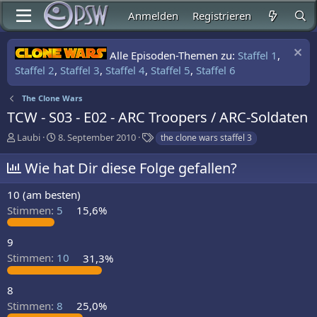
Anmelden
Registrieren
Alle Episoden-Themen zu:
Staffel 1
,
Staffel 2
,
Staffel 3
,
Staffel 4
,
Staffel 5
,
Staffel 6
The Clone Wars
TCW - S03 - E02 - ARC Troopers / ARC-Soldaten
E
E
S
Laubi
8. September 2010
the clone wars staffel 3
r
r
c
s
s
h
Wie hat Dir diese Folge gefallen?
t
t
l
e
e
a
10 (am besten)
l
l
g
Stimmen:
5
15,6%
l
l
w
e
t
o
r
a
r
9
m
t
Stimmen:
10
31,3%
e
8
Stimmen:
8
25,0%