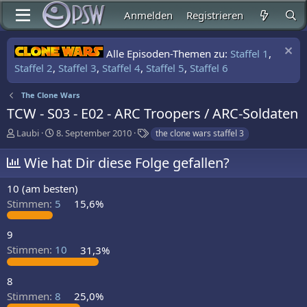
Anmelden
Registrieren
Alle Episoden-Themen zu:
Staffel 1
,
Staffel 2
,
Staffel 3
,
Staffel 4
,
Staffel 5
,
Staffel 6
The Clone Wars
TCW - S03 - E02 - ARC Troopers / ARC-Soldaten
E
E
S
Laubi
8. September 2010
the clone wars staffel 3
r
r
c
s
s
h
Wie hat Dir diese Folge gefallen?
t
t
l
e
e
a
10 (am besten)
l
l
g
Stimmen:
5
15,6%
l
l
w
e
t
o
r
a
r
9
m
t
Stimmen:
10
31,3%
e
8
Stimmen:
8
25,0%