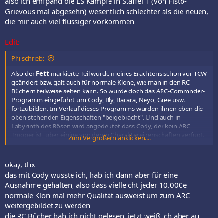
also ich emfpand die LS Kämpfe in Staffel 1 (von Fisto-
Grievous mal abgesehn) wesentlich schlechter als die neuen,
die mir auch viel flüssiger vorkommen
Edit:
Phi schrieb:
Also der
Fett
markierte Teil wurde meines Erachtens schon vor TCW
geändert bzw. galt auch für normale Klone, wie man in den RC-
Büchern teilweise sehen kann. So wurde doch das ARC-Commnder-
Programm eingeführt um Cody, Bly, Bacara, Neyo, Gree usw.
fortzubilden. Im Verlauf dieses Programms wurden ihnen eben die
oben stehenden Eigenschaften "beigebracht". Und auch in
Labyrinth des Bösen wird angedeutet dass Cody, der kein ARC-
Trooper ist, über einige von deren Charaktereigenschaften verfügt.
Zum Vergrößern anklicken....
Wenn man dann noch bedenkt dass normale Trooper (Corr etwa) zu
Commandos weiter gebildet wurden und schnell lernten ihre neuen
okay, thx
Freiheiten zu nutzen, halte ich es durchaus für möglich dass Echo
das mit Cody wusste ich, hab ich dann aber für eine
und Fives auch zu ARC-Troopern ausgebildet werden könnten.
Ausnahme gehalten, also dass vielleicht jeder 10.000e
normale Klon mal mehr Qualität ausweist um zum ARC
weitergebildet zu werden
die RC Bücher hab ich nicht gelesen, jetzt weiß ich aber au