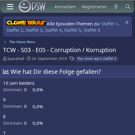
Anmelden
Registrieren
Alle Episoden-Themen zu:
Staffel 1
,
Staffel 2
,
Staffel 3
,
Staffel 4
,
Staffel 5
,
Staffel 6
The Clone Wars
TCW - S03 - E05 - Corruption / Korruption
E
E
S
Spaceball
24. September 2010
the clone wars staffel 3
r
r
c
s
s
h
Wie hat Dir diese Folge gefallen?
t
t
l
e
e
a
10 (am besten)
l
l
g
Stimmen:
0
0,0%
l
l
w
e
t
o
9
r
a
r
Stimmen:
0
0,0%
m
t
e
8
Stimmen:
0
0,0%
7