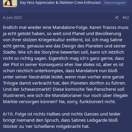
Kay Vess Appreciator & Skeleton Crew Enthusiast
Teammitglied
4. Juni 2025
#62
Endlich mal wieder eine Mandalore-Folge. Karen Traviss muss
ja echt getobt haben, so weit sind Planet und Bevölkerung
von ihrer stolzen Kriegerkultur entfernt, lol. Ich mag Satine
echt gerne, genauso wie das Design des Planeten und seiner
Städte. Wie ich die Storyline bewerten soll, kann ich letztlich
nicht so richtig sagen. Eigentlich mag ich's ganz gerne, dass
der Plot in seiner Konsequenz eher
low stakes
ist, aber es ist
schon reichlich unterkomplex, dass Mandalore nun bloß
unter seiner Neutralität leidet, wenn man vorher eine ganze
Trilogie damit verbracht hat, den Planeten dorthin zu führen.
Und der Schwarzmarkt? Diese komische Tee-Panscherei soll
illustrieren, wie sich die Mandalorianer nur noch über illegale
Märkte versorgen können? Ne, sorry, funktioniert nicht.
6/10. Folge ist nichts Halbes und nichts Ganzes und leider
bringt niemand den Spruch, dass Satines Leibgarde bloß
Stöcker zu 'ner Schießerei mitgebracht hat.