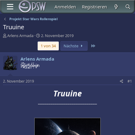
Anmelden
Registrieren
Projekt Star Wars Rollenspiel
Truuine
E
E
Arlens Armada
2. November 2019
r
r
Letzte
1 von 34
Nächste
s
s
t
t
e
e
Arlens Armada
l
l
S̵̭̍͝t̶͍̰̉͂a̵̭͂̏͜ŕ̸͕̭ ̵̖̻̓͗S̴̡̲̍p̴̞͊̉a̵̯̾̎ͅw̸͍̱͐n
l
l
e
t
r
a
2. November 2019
#1
m
Truuine
____________________________