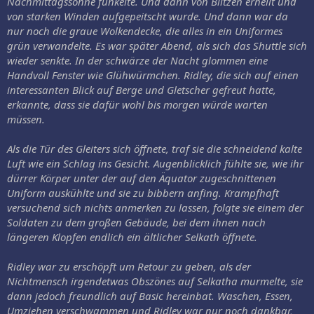
Nachmittagssonne funkelte. Und dann von Blitzen erhellt und
von starken Winden aufgepeitscht wurde. Und dann war da
nur noch die graue Wolkendecke, die alles in ein Uniformes
grün verwandelte. Es war später Abend, als sich das Shuttle sich
wieder senkte. In der schwärze der Nacht glommen eine
Handvoll Fenster wie Glühwürmchen. Ridley, die sich auf einen
interessanten Blick auf Berge und Gletscher gefreut hatte,
erkannte, dass sie dafür wohl bis morgen würde warten
müssen.
Als die Tür des Gleiters sich öffnete, traf sie die schneidend kalte
Luft wie ein Schlag ins Gesicht. Augenblicklich fühlte sie, wie ihr
dürrer Körper unter der auf den Äquator zugeschnittenen
Uniform auskühlte und sie zu bibbern anfing. Krampfhaft
versuchend sich nichts anmerken zu lassen, folgte sie einem der
Soldaten zu dem großen Gebäude, bei dem ihnen nach
längeren Klopfen endlich ein ältlicher Selkath öffnete.
Ridley war zu erschöpft um Retour zu geben, als der
Nichtmensch irgendetwas Obszönes auf Selkatha murmelte, sie
dann jedoch freundlich auf Basic hereinbat. Waschen, Essen,
Umziehen verschwammen und Ridley war nur noch dankbar,