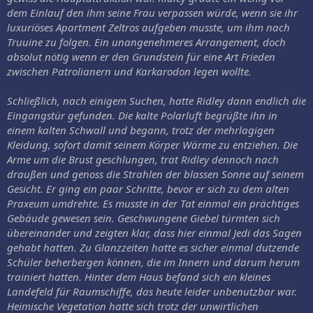
dem Einlauf den ihm seine Frau verpassen würde, wenn sie ihr
luxuriöses Apartment Zeltros aufgeben musste, um ihm nach
Truuine zu folgen. Ein unangenehmeres Arrangement, doch
absolut nötig wenn er den Grundstein für eine Art Frieden
zwischen Patrolianern und Karkarodon legen wollte.
Schließlich, nach einigem Suchen, hatte Ridley dann endlich die
Eingangstür gefunden. Die kalte Polarluft begrüßte ihn in
einem kalten Schwall und begann, trotz der mehrlagigen
Kleidung, sofort damit seinem Körper Wärme zu entziehen. Die
Arme um die Brust geschlungen, trat Ridley dennoch nach
draußen und genoss die Strahlen der blassen Sonne auf seinem
Gesicht. Er ging ein paar Schritte, bevor er sich zu dem alten
Praxeum umdrehte. Es musste in der Tat einmal ein prächtiges
Gebäude gewesen sein. Geschwungene Giebel türmten sich
übereinander und zeigten klar, dass hier einmal Jedi das Sagen
gehabt hatten. Zu Glanzzeiten hatte es sicher einmal dutzende
Schüler beherbergen können, die im Innern und darum herum
trainiert hatten. Hinter dem Haus befand sich ein kleines
Landefeld für Raumschiffe, das heute leider unbenutzbar war.
Heimische Vegetation hatte sich trotz der unwirtlichen