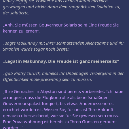
Ridley ergriff sie, erwiderte das Lächeln kaum merklich
gezwungen und nickte dann dem ranghöchsten Soldaten zu,
der salutierte.
„Ahh, Sie müssen Gouverneur Solaris sein! Eine Freude Sie
kennen zu lernen“,
, sagte Makunnay mit ihrer schmatzenden Alienstimme und ihr
Strahlen wurde sogar noch breiter.
„Legatin Makunnay. Die Freude ist ganz meinerseits“
, gab Ridley zurück, mühelos ihr Unbehagen verbergend in der
Öffentlichkeit male-presenting sein zu müssen.
„Ihre Gemächer in Abyston sind bereits vorbereitet. Ich habe
arrangiert, dass die Flugkontrolle als behelfsmäßiger
Gouverneurspalast fungiert, bis etwas Angemesseneres
errichtet worden ist. Wissen Sie, für uns ist Ihre Ankunft
genauso überraschend, wie sie für Sie gewesen sein muss.
Eine Privatwohnung ist bereits zu Ihren Gunsten geräumt
worden…“