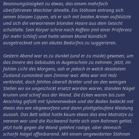
Besinnungslosigkeit zu etwas, das einem mehrfach
überfahrenen Weichtier ähnelte. Ein Stöhnen entrang sich
seinen blassen Lippen, als er sich mit beiden Armen aufstützte
und sich die verworrenen blonden Haare aus dem Gesicht
schüttelte. Sein Körper schrie nach Koffein (mit einer Präferenz
für mehr Schlaf) und hatte seinen Mund künstlich
ausgetrocknet um ein akutes Bedürfnis zu suggerieren.
Gestern Abend war es zu dunkel (und er zu müde) gewesen, um
das Innere des Gebäudes in Augenschein zu nehmen. Jetzt, im
fahlen Licht des Morgens, sah er jedoch in welch desolatem
Zustand zumindest sein Zimmer war. Alles war mit Holz
verkleidet, doch fehlten überall Bretter und an den wenigen
Stellen wo sie ungeschickt ersetzt worden waren, standen Nägel
krumm und schief aus der Wand. Die Ecken waren bis zum
Anschlag gefüllt mit Spinnenweben und der Boden bedeckt mit
etwas das wie abgeworfene und dann plattgelaufene Kleidung
aussah. Das Bett selbst hatte kaum etwas das eine Matratze zu
nennen war und die Rückwand hatte sich vom Rahmen gelöst,
jetzt halb gegen die Wand gelehnt rostige, aber dennoch
scharfe Nägel offenbarend. Mit einem angewiderten Stöhnen