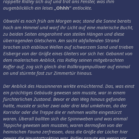
rappelte Ridley sich auf und trat ans Fenster, was ihm
augenblicklich ein leises
„Ohhh“
entlockte.
Obwohl es noch früh am Morgen war, stand die Sonne bereits
hoch am Himmel und warf ihr Licht auf eine malerische Bucht,
zu beiden Seiten eingerahmt von steilen Hängen und diese
überragenden Gletschern. Am sacht abfallenden Strand
brachen sich eisblaue Wellen auf schwarzem Sand und trieben
Eisberge von der Größe eines Gleiters vor sich her. Gebannt von
dem malerischen Anblick, riss Ridley seinen mitgebrachten
Koffer auf, zog sich gleich drei Rollkragenpullover auf einmal
an und stürmte fast zur Zimmertür hinaus.
Der Anblick des Hausinneren wirkte ernüchternd. Das, was einst
ein prächtiges Gebäude gewesen sein musste, war in einem
fürchterlichen Zustand. Bevor er den Weg hinaus gefunden
hatte, musste er sicher zwei oder drei Mal umkehren, da der
Korridor oder die Treppe die er nehmen wollte eingestürzt
waren. Überall ballten sich die Spinnweben und was einmal
Teppiche gewesen sein mussten, waren dermaßen von der
heimischen Fauna zerfressen, dass die Größe der Löcher hier
gewiss die Hauptattraktion war. Ridley graute ein wenig vor