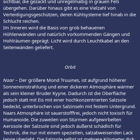
sichtbar, die gezackt und unregelmäßig in grauen Fels
übergehen. Darüber hinaus gibt es eine Vielzahl von
Verteidigungsgeschützen, deren Kühlsysteme tief hinab in die
Schlucht reichen.
Im Inneren wird die Basis von grob behauenen
Höhlenwänden und natürlich vorkommenden Gängen und
Hohlräumen geprägt. Licht wird durch Leuchtkabel an den
Seitenwänden geliefert.
Orbit
Naar
– Der größere Mond Truuines, ist aufgrund höherer
Sonneneinstrahlung und einer dickeren Atmosphäre wärmer
als sein kleiner Bruder Kyyne. Dadurch ist die Oberfläche
jedoch statt mit Eis mit einer hochkonzentrierten Salzsole
bedeckt, unterbrochen von Salzinseln mit festem Untergrund.
Naars Atmosphäre ist sauerstofffrei, jedoch nicht toxisch für
Humanoide. Die zuweilen von Stürmen aufgewirbelten
Aerosole der Salzsole sind jedoch äußerst schädlich für
Technik, die nur mit einem speziellen, salzabweisenden Lack
lange überlebt. Die Salzsole selbst ist mehrere Kilometer dick,