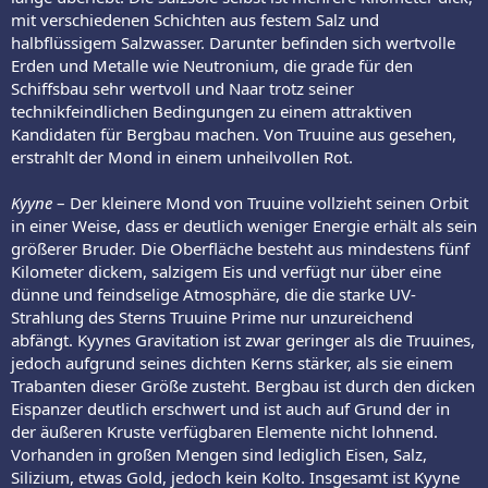
mit verschiedenen Schichten aus festem Salz und
halbflüssigem Salzwasser. Darunter befinden sich wertvolle
Erden und Metalle wie Neutronium, die grade für den
Schiffsbau sehr wertvoll und Naar trotz seiner
technikfeindlichen Bedingungen zu einem attraktiven
Kandidaten für Bergbau machen. Von Truuine aus gesehen,
erstrahlt der Mond in einem unheilvollen Rot.
Kyyne
– Der kleinere Mond von Truuine vollzieht seinen Orbit
in einer Weise, dass er deutlich weniger Energie erhält als sein
größerer Bruder. Die Oberfläche besteht aus mindestens fünf
Kilometer dickem, salzigem Eis und verfügt nur über eine
dünne und feindselige Atmosphäre, die die starke UV-
Strahlung des Sterns Truuine Prime nur unzureichend
abfängt. Kyynes Gravitation ist zwar geringer als die Truuines,
jedoch aufgrund seines dichten Kerns stärker, als sie einem
Trabanten dieser Größe zusteht. Bergbau ist durch den dicken
Eispanzer deutlich erschwert und ist auch auf Grund der in
der äußeren Kruste verfügbaren Elemente nicht lohnend.
Vorhanden in großen Mengen sind lediglich Eisen, Salz,
Silizium, etwas Gold, jedoch kein Kolto. Insgesamt ist Kyyne