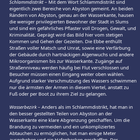
Schlammdistrikt
– Mit dem Wort Schlammdistrikt sind
eigentlich zwei Bereiche von Abyston gemeint. An beiden
Rändern von Abyston, genau an der Wasserkante, hausen
die weniger privilegierten Bewohner der Stadt in Slums
und sind ein gefährliches Pflaster voll Drogen, Gewalt, und
Kriminalität. Geprägt wird das Bild hier vom stetigen
Kommen und Gehen der Gezeiten. Die Ebbe enthüllt
Straßen voller Matsch und Unrat, sowie eine Verfärbung
der Gebäude durch hartnäckigen Algenwuchs und andere
Mikroorganismen bis zur Wasserkante. Zugänge auf
Straßenniveau werden häufig bei Flut verschlossen und
Besucher müssen einen Eingang weiter oben wählen.
Aufgrund starker Verschmutzung des Wassers schwimmen
nur die ärmsten der Armen in diesem Viertel, anstatt zu
Fuß oder per Boot zu ihrem Ziel zu gelangen.​
Wasserbezirk
– Anders als im Schlammdistrikt, hat man in
den besser gestellten Teilen von Abyston an der
Wasserkante eine klare Abgrenzung geschaffen. Um die
Brandung zu vermeiden und ein unkompliziertes
Abtauchen zu ermöglichen, hat man einige Meter
ausgehoben und ein Hafenbecken geschaffen. Der