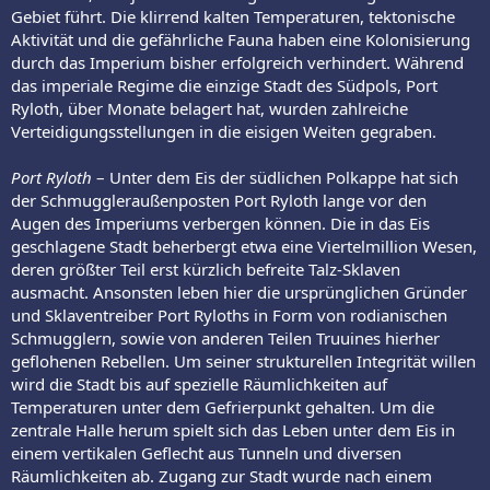
Gebiet führt. Die klirrend kalten Temperaturen, tektonische
Aktivität und die gefährliche Fauna haben eine Kolonisierung
durch das Imperium bisher erfolgreich verhindert. Während
das imperiale Regime die einzige Stadt des Südpols, Port
Ryloth, über Monate belagert hat, wurden zahlreiche
Verteidigungsstellungen in die eisigen Weiten gegraben.
Port Ryloth
– Unter dem Eis der südlichen Polkappe hat sich
der Schmuggleraußenposten Port Ryloth lange vor den
Augen des Imperiums verbergen können. Die in das Eis
geschlagene Stadt beherbergt etwa eine Viertelmillion Wesen,
deren größter Teil erst kürzlich befreite Talz-Sklaven
ausmacht. Ansonsten leben hier die ursprünglichen Gründer
und Sklaventreiber Port Ryloths in Form von rodianischen
Schmugglern, sowie von anderen Teilen Truuines hierher
geflohenen Rebellen. Um seiner strukturellen Integrität willen
wird die Stadt bis auf spezielle Räumlichkeiten auf
Temperaturen unter dem Gefrierpunkt gehalten. Um die
zentrale Halle herum spielt sich das Leben unter dem Eis in
einem vertikalen Geflecht aus Tunneln und diversen
Räumlichkeiten ab. Zugang zur Stadt wurde nach einem