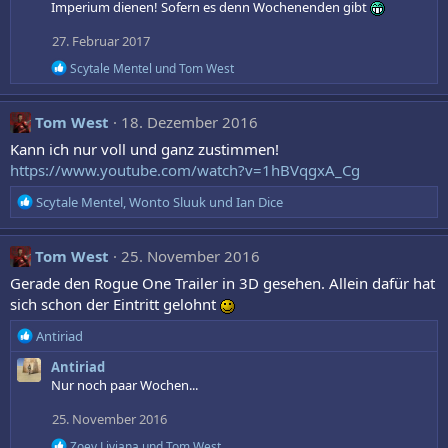
Imperium dienen! Sofern es denn Wochenenden gibt
27. Februar 2017
R
Scytale Mentel
und
Tom West
e
a
k
Tom West
18. Dezember 2016
t
i
Kann ich nur voll und ganz zustimmen!
o
https://www.youtube.com/watch?v=1hBVqgxA_Cg
n
e
R
Scytale Mentel
,
Wonto Sluuk
und
Ian Dice
n
e
:
a
k
Tom West
25. November 2016
t
Gerade den Rogue One Trailer in 3D gesehen. Allein dafür hat
i
sich schon der Eintritt gelohnt
o
n
R
Antiriad
e
e
n
Antiriad
a
:
Nur noch paar Wochen...
k
t
25. November 2016
i
o
R
Zoey Liviana
und
Tom West