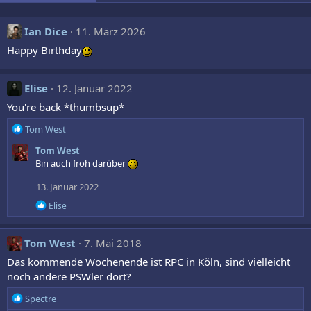
Ian Dice
11. März 2026
Happy Birthday
Elise
12. Januar 2022
You're back *thumbsup*
R
Tom West
e
Tom West
a
Bin auch froh darüber
k
t
13. Januar 2022
i
o
R
Elise
n
e
a
e
k
n
Tom West
7. Mai 2018
t
:
i
Das kommende Wochenende ist RPC in Köln, sind vielleicht
o
noch andere PSWler dort?
n
e
R
Spectre
n
e