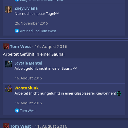
n
e
Zoey Liviana
a
e
k
Nur noch ein paar Tage!^^
n
t
:
i
26. November 2016
o
R
n
Antiriad
und
Tom West
e
e
a
n
k
:
Tom West
16. August 2016
t
i
Arbeitet Gefühlt in einer Sauna!
o
n
Scytale Mentel
e
Arbeit gefühlt nicht in einer Sauna ^^
n
:
16. August 2016
Wonto Sluuk
Arbeitet (nicht nur gefühlt) in einer Glasbläserei. Gewonnen!
16. August 2016
R
Tom West
e
a
k
Tom West
11. August 2016