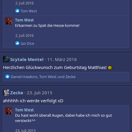
2. Juli 2016
i
o
R
Tom West
n
e
Tom West
a
e
k
Erbarmen zu Spät die Hesse komme!
n
t
:
i
2. Juli 2016
o
R
n
Ian Dice
e
e
a
n
k
:
Scytale Mentel
11. März 2016
t
i
Herzlichen Glückwunsch zum Geburtstag Matthias!
o
n
R
Daniel Hawkins
,
Tom West
und
Zecke
e
e
n
a
:
k
Zecke
23. Juli 2015
t
ahhhhh ich werde verfolgt xD
i
o
Tom West
n
Du hast wohl überall Augen, dabei habe ich mich so gut
e
versteckt^^
n
:
23. Juli 2015