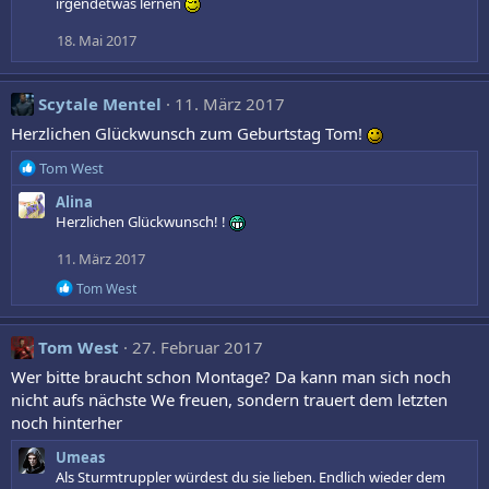
irgendetwas lernen
o
n
18. Mai 2017
e
n
:
Scytale Mentel
11. März 2017
Herzlichen Glückwunsch zum Geburtstag Tom!
R
Tom West
e
Alina
a
Herzlichen Glückwunsch! !
k
t
11. März 2017
i
o
R
Tom West
n
e
a
e
k
n
Tom West
27. Februar 2017
t
:
i
Wer bitte braucht schon Montage? Da kann man sich noch
o
nicht aufs nächste We freuen, sondern trauert dem letzten
n
noch hinterher
e
n
Umeas
:
Als Sturmtruppler würdest du sie lieben. Endlich wieder dem