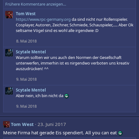
:
Frühere Kommentare anzeigen…
a
k
Tom West
t
https://www.rpc-germany.org
da sind nicht nur Rollenspieler.
i
Cosplayer, Autoren, Zeichner, Schmiede, Schauspieler,..... Aber Ok
o
seltsame Vögel sind es wohl alle irgendwie :D
n
e
8. Mai 2018
n
:
Scytale Mentel
Warum sollten wir uns auch den Normen der Gesellschaft
unterwerfen, immerhin ist es nirgendwo verboten uns kreativ
auszudrücken! ^^
9. Mai 2018
Scytale Mentel
Aber nein, ich bin nicht da
9. Mai 2018
Tom West
23. Juni 2017
Meine Firma hat gerade Eis spendiert. All you can eat