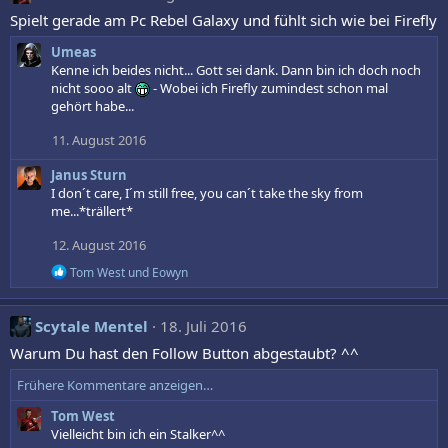
t
i
Spielt gerade am Pc Rebel Galaxy und fühlt sich wie bei Firefly
o
n
Umeas
e
Kenne ich beides nicht... Gott sei dank. Dann bin ich doch noch
n
nicht sooo alt
- Wobei ich Firefly zumindest schon mal
:
gehört habe...
11. August 2016
Janus Sturn
I don´t care, I´m still free, you can´t take the sky from
me...*trällert*
12. August 2016
R
Tom West
und
Eowyn
e
a
k
Scytale Mentel
18. Juli 2016
t
i
Warum Du hast den Follow Button abgestaubt? ^^
o
n
Frühere Kommentare anzeigen…
e
n
Tom West
:
Vielleicht bin ich ein Stalker^^