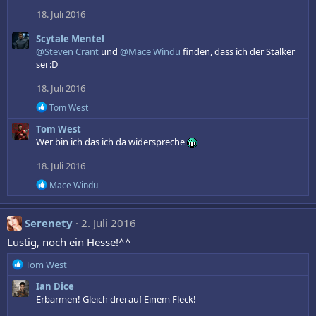
18. Juli 2016
Scytale Mentel
@Steven Crant
und
@Mace Windu
finden, dass ich der Stalker
sei :D
18. Juli 2016
R
Tom West
e
Tom West
a
k
Wer bin ich das ich da widerspreche
t
i
18. Juli 2016
o
R
n
Mace Windu
e
e
a
n
k
:
Serenety
2. Juli 2016
t
i
Lustig, noch ein Hesse!^^
o
n
R
Tom West
e
e
n
Ian Dice
a
:
Erbarmen! Gleich drei auf Einem Fleck!
k
t