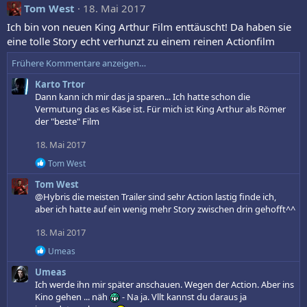
Tom West
18. Mai 2017
Ich bin von neuen King Arthur Film enttäuscht! Da haben sie
eine tolle Story echt verhunzt zu einem reinen Actionfilm
Frühere Kommentare anzeigen…
Karto Trtor
Dann kann ich mir das ja sparen... Ich hatte schon die
Vermutung das es Käse ist. Für mich ist King Arthur als Römer
der "beste" Film
18. Mai 2017
R
Tom West
e
Tom West
a
k
@Hybris die meisten Trailer sind sehr Action lastig finde ich,
t
aber ich hatte auf ein wenig mehr Story zwischen drin gehofft^^
i
o
18. Mai 2017
n
e
R
Umeas
n
e
Umeas
:
a
k
Ich werde ihn mir später anschauen. Wegen der Action. Aber ins
t
Kino gehen ... näh
- Na ja. Vllt kannst du daraus ja
i