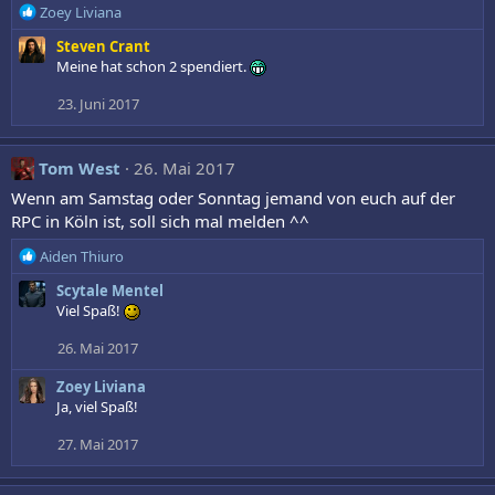
R
Zoey Liviana
e
Steven Crant
a
Meine hat schon 2 spendiert.
k
t
23. Juni 2017
i
o
n
Tom West
26. Mai 2017
e
n
Wenn am Samstag oder Sonntag jemand von euch auf der
:
RPC in Köln ist, soll sich mal melden ^^
R
Aiden Thiuro
e
Scytale Mentel
a
Viel Spaß!
k
t
26. Mai 2017
i
o
Zoey Liviana
n
Ja, viel Spaß!
e
n
27. Mai 2017
: