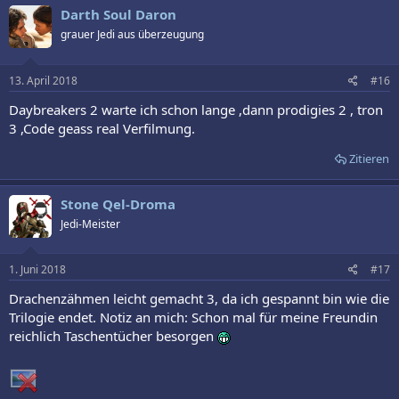
k
Darth Soul Daron
t
grauer Jedi aus überzeugung
i
o
n
e
13. April 2018
#16
n
:
Daybreakers 2 warte ich schon lange ,dann prodigies 2 , tron
3 ,Code geass real Verfilmung.
Zitieren
Stone Qel-Droma
Jedi-Meister
1. Juni 2018
#17
Drachenzähmen leicht gemacht 3, da ich gespannt bin wie die
Trilogie endet. Notiz an mich: Schon mal für meine Freundin
reichlich Taschentücher besorgen