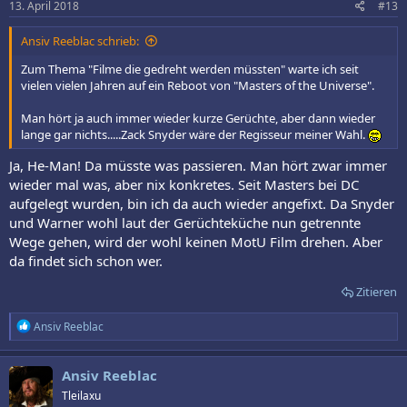
13. April 2018
#13
Ansiv Reeblac schrieb:
Zum Thema "Filme die gedreht werden müssten" warte ich seit
vielen vielen Jahren auf ein Reboot von "Masters of the Universe".
Man hört ja auch immer wieder kurze Gerüchte, aber dann wieder
lange gar nichts.....Zack Snyder wäre der Regisseur meiner Wahl.
Ja, He-Man! Da müsste was passieren. Man hört zwar immer
wieder mal was, aber nix konkretes. Seit Masters bei DC
aufgelegt wurden, bin ich da auch wieder angefixt. Da Snyder
und Warner wohl laut der Gerüchteküche nun getrennte
Wege gehen, wird der wohl keinen MotU Film drehen. Aber
da findet sich schon wer.
Zitieren
R
Ansiv Reeblac
e
a
k
Ansiv Reeblac
t
Tleilaxu
i