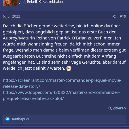
Jedi, Rebell, Kakaoliebhaber
6. Juli 2022
#19
Da ich die Bücher gerade weiterlese, bin ich online darüber
gestolpert, dass angeblich geplant ist, das erste Buch der
Aubrey/Maturin-Reihe von Patrick O'Brian zu verfilmen. Ich
würde mich wahnsinning freuen, da ich mich schon immer
frage, weshalb man damals beim Verfilmen dieser extrem gut
ausgearbeiteten Buchreihe nicht einfach mit dem Anfang
angefangen hat. Es sind sehr, sehr vage Gerüchte, aber darauf
werde ich jetzt definitiv warten.
https://screenrant.com/master-commander-prequel-movie-
release-date-story/
https://www.looper.com/430322/master-and-commander-
prequel-release-date-cast-plot/
Zitieren
R
Banthapudu
e
a