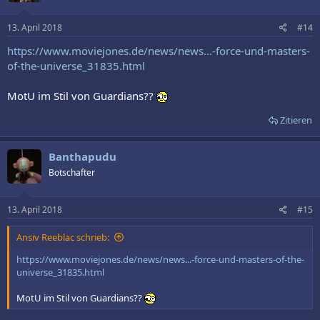
o
n
e
13. April 2018
#14
n
:
https://www.moviejones.de/news/news...-force-und-masters-
of-the-universe_31835.html
MotU im Stil von Guardians??
Zitieren
Banthapudu
Botschafter
13. April 2018
#15
Ansiv Reeblac schrieb:
https://www.moviejones.de/news/news...-force-und-masters-of-the-
universe_31835.html
MotU im Stil von Guardians??