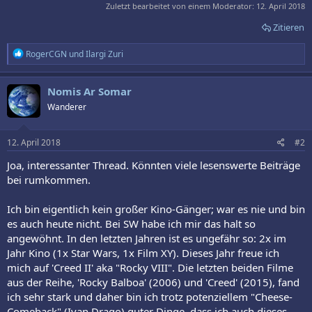
Zuletzt bearbeitet von einem Moderator:
12. April 2018
Zitieren
R
RogerCGN
und
Ilargi Zuri
e
a
k
Nomis Ar Somar
t
Wanderer
i
o
n
e
12. April 2018
#2
n
:
Joa, interessanter Thread. Könnten viele lesenswerte Beiträge
bei rumkommen.
Ich bin eigentlich kein großer Kino-Gänger; war es nie und bin
es auch heute nicht. Bei SW habe ich mir das halt so
angewöhnt. In den letzten Jahren ist es ungefähr so: 2x im
Jahr Kino (1x Star Wars, 1x Film XY). Dieses Jahr freue ich
mich auf 'Creed II' aka "Rocky VIII". Die letzten beiden Filme
aus der Reihe, 'Rocky Balboa' (2006) und 'Creed' (2015), fand
ich sehr stark und daher bin ich trotz potenziellem "Cheese-
Comeback" (Ivan Drago) guter Dinge, dass ich auch dieses