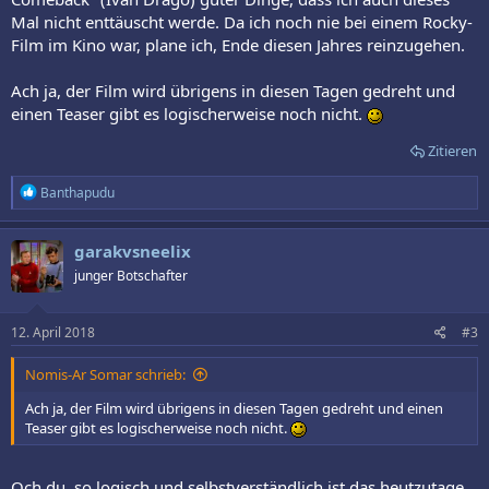
Mal nicht enttäuscht werde. Da ich noch nie bei einem Rocky-
Film im Kino war, plane ich, Ende diesen Jahres reinzugehen.
Ach ja, der Film wird übrigens in diesen Tagen gedreht und
einen Teaser gibt es logischerweise noch nicht.
Zitieren
R
Banthapudu
e
a
k
garakvsneelix
t
junger Botschafter
i
o
n
e
12. April 2018
#3
n
:
Nomis-Ar Somar schrieb:
Ach ja, der Film wird übrigens in diesen Tagen gedreht und einen
Teaser gibt es logischerweise noch nicht.
Och du, so logisch und selbstverständlich ist das heutzutage