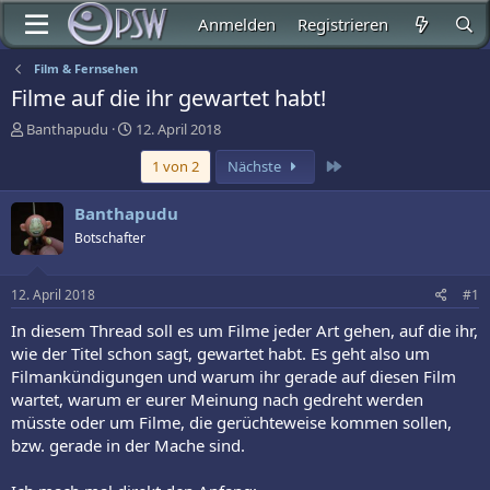
Anmelden
Registrieren
Film & Fernsehen
Filme auf die ihr gewartet habt!
E
E
Banthapudu
12. April 2018
r
r
Letzte
1 von 2
Nächste
s
s
t
t
e
e
Banthapudu
l
l
Botschafter
l
l
e
t
r
a
12. April 2018
#1
m
In diesem Thread soll es um Filme jeder Art gehen, auf die ihr,
wie der Titel schon sagt, gewartet habt. Es geht also um
Filmankündigungen und warum ihr gerade auf diesen Film
wartet, warum er eurer Meinung nach gedreht werden
müsste oder um Filme, die gerüchteweise kommen sollen,
bzw. gerade in der Mache sind.