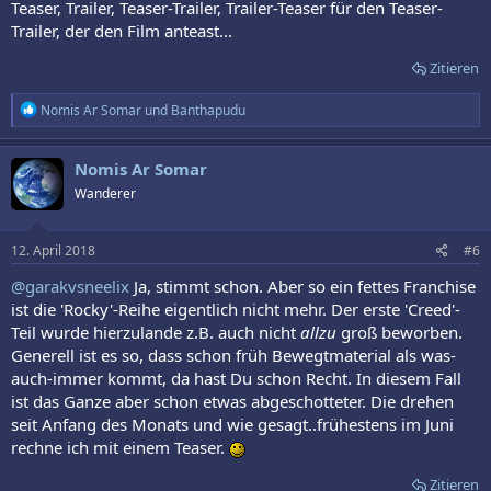
Teaser, Trailer, Teaser-Trailer, Trailer-Teaser für den Teaser-
Trailer, der den Film anteast...
Zitieren
R
Nomis Ar Somar
und
Banthapudu
e
a
k
Nomis Ar Somar
t
Wanderer
i
o
n
e
12. April 2018
#6
n
:
@garakvsneelix
Ja, stimmt schon. Aber so ein fettes Franchise
ist die 'Rocky'-Reihe eigentlich nicht mehr. Der erste 'Creed'-
Teil wurde hierzulande z.B. auch nicht
allzu
groß beworben.
Generell ist es so, dass schon früh Bewegtmaterial als was-
auch-immer kommt, da hast Du schon Recht. In diesem Fall
ist das Ganze aber schon etwas abgeschotteter. Die drehen
seit Anfang des Monats und wie gesagt..frühestens im Juni
rechne ich mit einem Teaser.
Zitieren