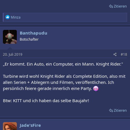
Zitieren
R
Minza
e
a
k
Banthapudu
t
Botschafter
i
o
n
e
20. Juli 2019
#18
n
:
„Er kommt. Ein Auto, ein Computer, ein Mann. Knight Rider."
Turbine wird wohl Knight Rider als Complete Edition, also mit
allen Serien + Ablegern und Filmen, veröffentlichen. Ich
persönlich feiere gerade innerlich eine Party.
Btw: KITT und ich haben das selbe Baujahr!
Zitieren
Jade'sFire