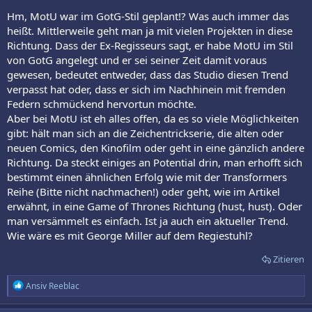
Hm, MotU war im GotG-Stil geplant!? Was auch immer das
heißt. Mittlerweile geht man ja mit vielen Projekten in diese
Richtung. Dass der Ex-Regisseurs sagt, er habe MotU im Stil
von GotG angelegt und er sei seiner Zeit damit voraus
gewesen, bedeutet entweder, dass das Studio diesen Trend
verpasst hat oder, dass er sich im Nachhinein mit fremden
Federn schmückend hervortun möchte.
Aber bei MotU ist eh alles offen, da es so viele Möglichkeiten
gibt: hält man sich an die Zeichentrickserie, die alten oder
neuen Comics, den Kinofilm oder geht in eine gänzlich andere
Richtung. Da steckt einiges an Potential drin, man erhofft sich
bestimmt einen ähnlichen Erfolg wie mit der Transformers
Reihe (Bitte nicht nachmachen!) oder geht, wie im Artikel
erwähnt, in eine Game of Thrones Richtung (hust, hust). Oder
man versämmelt es einfach. Ist ja auch ein aktueller Trend.
Wie wäre es mit George Miller auf dem Regiestuhl?
Zitieren
R
Ansiv Reeblac
e
a