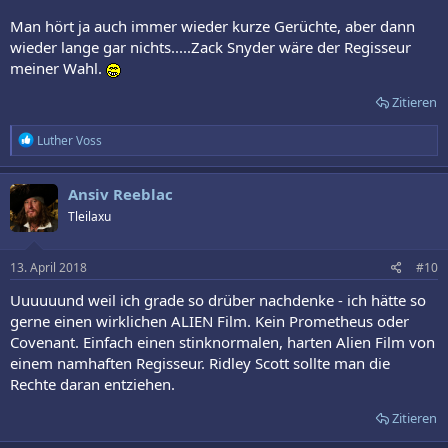
Man hört ja auch immer wieder kurze Gerüchte, aber dann
wieder lange gar nichts.....Zack Snyder wäre der Regisseur
meiner Wahl.
Zitieren
R
Luther Voss
e
a
k
Ansiv Reeblac
t
Tleilaxu
i
o
n
e
13. April 2018
#10
n
:
Uuuuuund weil ich grade so drüber nachdenke - ich hätte so
gerne einen wirklichen ALIEN Film. Kein Prometheus oder
Covenant. Einfach einen stinknormalen, harten Alien Film von
einem namhaften Regisseur. Ridley Scott sollte man die
Rechte daran entziehen.
Zitieren