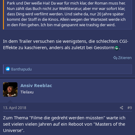
Park und Der weiße Hai! Da war für mich klar, der Roman muss her.
Nun zählt das Buch nicht zur Weltliteratur, aber mir war sofort klar,
dass Ding wird verfilmt werden. Und siehe da, nur 20 Jahre später
kommt der Stoff in die Kinos. Allein wegen der Wartezeit werde ich
in den Film gehen. Ich bin mal gespannt wie trashig der wird.
In dem Trailer versuchen sie wenigstens, die schlechten CGI-
Effekte zu kaschieren, anders als zuletzt bei Geostorm
.
Zitieren
R
Banthapudu
e
a
k
Ansiv Reeblac
t
Tleilaxu
i
o
n
e
13. April 2018
#9
n
:
Zum Thema "Filme die gedreht werden müssten" warte ich
seit vielen vielen Jahren auf ein Reboot von "Masters of the
Universe".