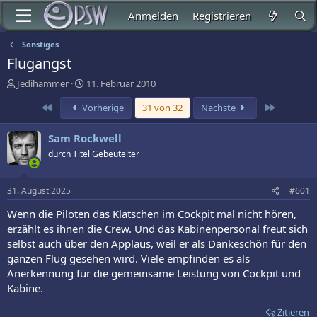
Anmelden
Registrieren
Sonstiges
Flugangst
E
E
Jedihammer
11. Februar 2010
r
r
Erste
Letzte
Vorherige
31 von 32
Nächste
s
s
t
t
e
e
Sam Rockwell
l
l
durch Titel Gebeutelter
l
l
e
t
r
a
31. August 2025
#601
m
Wenn die Piloten das Klatschen im Cockpit mal nicht hören,
erzählt es ihnen die Crew. Und das Kabinenpersonal freut sich
selbst auch über den Applaus, weil er als Dankeschön für den
ganzen Flug gesehen wird. Viele empfinden es als
Anerkennung für die gemeinsame Leistung von Cockpit und
Kabine.
Zitieren