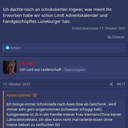
Ich dachte noch an schokolierten Ingwer, was meint Ihr.
Erworben habe wir schon Lindt Adventskalender und
handgeschöpftes Lüneburger Salz.
Zuletzt bearbeitet:
17. Oktober 2025
Zitieren
R
Aztlan
e
a
k
Dr. Sol
t
Sith Lord aus Leidenschaft
Teammitglied
i
o
n
e
17. Oktober 2025
#617
n
:
Aztlan schrieb:
Ich bringe immer Schokolade nach Asien bzw als Geschenk , wird
immer sehr gern angenommen (schweizer schoggi halt),
lustigerweise ist zb in der Familie meiner Frau Vietnam/China keiner
Laktoseintoleranz, ich aber kann nicht mal raclette essen ohne
meine Geburt zu verfluchen XD