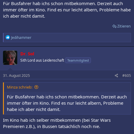
Für Busfahrer hab ichs schon mitbekommen. Derzeit auch
immer öfter im Kino. Find es nur leicht albern, Probleme habe
ich aber nicht damit.
Zitieren
R
Jedihammer
e
a
k
Dr. Sol
t
Sith Lord aus Leidenschaft
Teammitglied
i
o
n
e
31. August 2025
#605
n
:
Minza schrieb:
Für Busfahrer hab ichs schon mitbekommen. Derzeit auch
immer öfter im Kino. Find es nur leicht albern, Probleme
habe ich aber nicht damit.
Im Kino hab ich selber mitbekommen (bei Star Wars
Premieren z.B.), in Bussen tatsächlich noch nie.