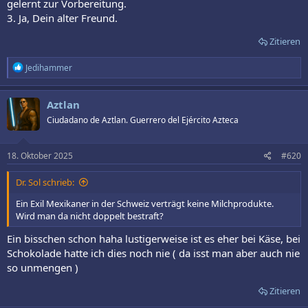
gelernt zur Vorbereitung.
3. Ja, Dein alter Freund.
Zitieren
R
Jedihammer
e
a
k
Aztlan
t
Ciudadano de Aztlan. Guerrero del Ejército Azteca
i
o
n
e
18. Oktober 2025
#620
n
:
Dr. Sol schrieb:
Ein Exil Mexikaner in der Schweiz verträgt keine Milchprodukte.
Wird man da nicht doppelt bestraft?
Ein bisschen schon haha lustigerweise ist es eher bei Käse, bei
Schokolade hatte ich dies noch nie ( da isst man aber auch nie
so unmengen )
Zitieren