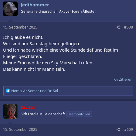
Jedihammer
Generalfeldmarschall, Aktiver Foren Ältester.
15. September 2025
#608
Ich glaube es nicht.
Wir sind am Samstag heim geflogen.
Und ich habe wirklich eine volle Stunde tief und fest im
Flieger geschlafen.
Meine Frau wollte den Sky Marschall rufen.
Das kann nicht ihr Mann sein.
Zitieren
R
Nomis Ar Somar
und
Dr. Sol
e
a
k
Dr. Sol
t
Sith Lord aus Leidenschaft
Teammitglied
i
o
n
e
15. September 2025
#609
n