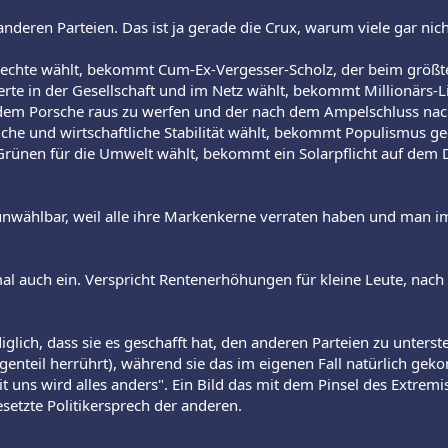
 anderen Parteien. Das ist ja gerade die Crux, warum viele gar nich
echte wählt, bekommt Cum-Ex-Vergesser-Scholz, der beim größten
Werte in der Gesellschaft und im Netz wählt, bekommt Millionärs-
 dem Porsche raus zu werfen und der nach dem Ampelschluss nach
tliche und wirtschaftliche Stabilität wählt, bekommt Populismus
Grünen für die Umwelt wählt, bekommt ein Solarpflicht auf dem
en unwählbar, weil alle ihre Markenkerne verraten haben und ma
tmal auch ein. Verspricht Rentenerhöhungen für kleine Leute, n
iglich, dass sie es geschafft hat, den anderen Parteien zu unterste
nteil herrührt), während sie das im eigenen Fall natürlich gekon
t uns wird alles anders". Ein Bild das mit dem Pinsel des Extrem
gesetzte Politikersprech der anderen.