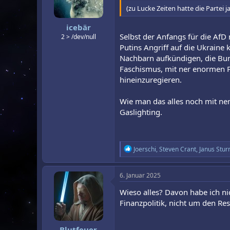
r
a
(zu Lucke Zeiten hatte die Partei 
m
icebär
Selbst der Anfangs für die AfD
2 > /dev/null
Putins Angriff auf die Ukraine 
Nachbarn aufkündigen, die Bun
Faschismus, mit ner enormen P
hineinzuregieren.
Wie man das alles noch mit nem
Gaslighting.
R
Joerschi
,
Steven Crant
,
Janus Stur
e
a
k
6. Januar 2025
t
i
Wieso alles? Davon habe ich n
o
Finanzpolitik, nicht um den Res
n
e
n
Blutfeuer