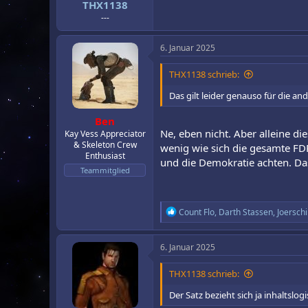
THX1138
:
---
6. Januar 2025
THX1138 schrieb:
Das gilt leider genauso für die an
Ben
Ne, eben nicht. Aber alleine di
Kay Vess Appreciator
& Skeleton Crew
wenig wie sich die gesamte FDP
Enthusiast
und die Demokratie achten. Das
Teammitglied
R
Count Flo
,
Darth Stassen
,
Joerschi
e
a
k
6. Januar 2025
t
i
THX1138 schrieb:
o
n
Der Satz bezieht sich ja inhaltslo
e