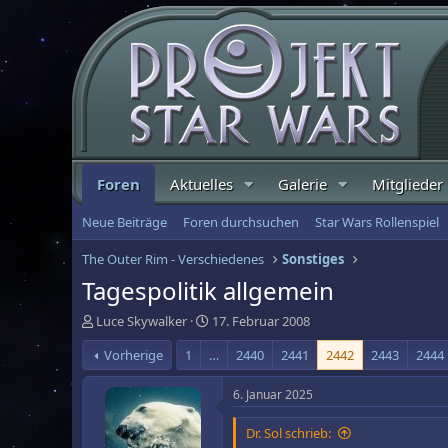
Foren
Aktuelles
Galerie
Mitglieder
Neue Beiträge
Foren durchsuchen
Star Wars Rollenspiel
The Outer Rim - Verschiedenes
Sonstiges
Tagespolitik allgemein
E
E
Luce Skywalker
17. Februar 2008
r
r
Vorherige
1
…
2440
2441
2442
2443
2444
s
s
t
t
e
e
6. Januar 2025
l
l
l
l
Dr. Sol schrieb:
e
t