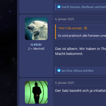
R
Darth Stassen
,
Blutfeuer
und
Dark
e
a
k
6. Januar 2025
t
i
THX1138 schrieb:
o
n
Es sind praktisch alle Parteien 
e
n
icebär
:
Das ist albern. Wir haben in T
2 > /dev/null
Macht bekommt.
R
Ian Dice
,
Minza
und
Ben
e
a
k
6. Januar 2025
t
i
Der Satz bezieht sich ja inhalt
o
n
e
n