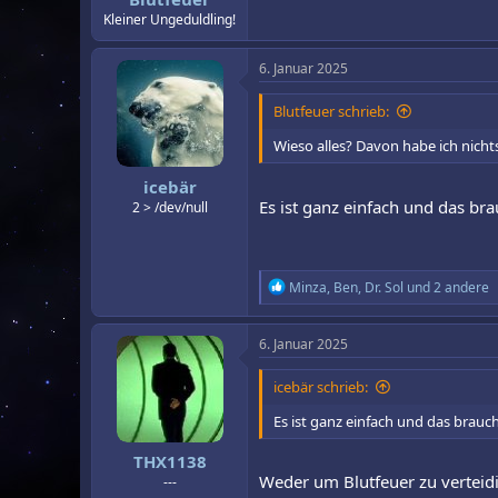
:
Kleiner Ungeduldling!
6. Januar 2025
Blutfeuer schrieb:
Wieso alles? Davon habe ich nicht
icebär
Es ist ganz einfach und das bra
2 > /dev/null
R
Minza
,
Ben
,
Dr. Sol
und 2 andere
e
a
k
6. Januar 2025
t
i
icebär schrieb:
o
n
Es ist ganz einfach und das brauch
e
n
THX1138
:
Weder um Blutfeuer zu verteidi
---