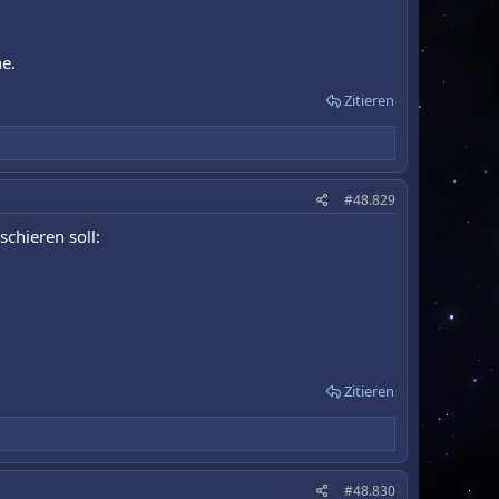
e.
Zitieren
#48.829
chieren soll:
Zitieren
#48.830