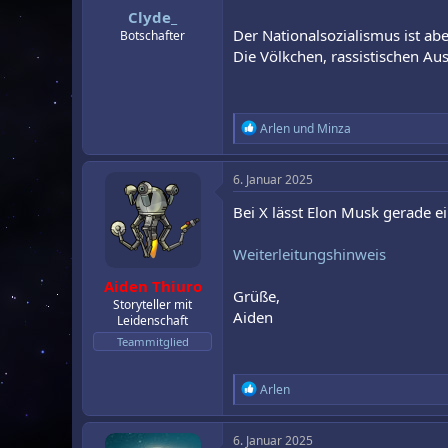
n
Clyde_
:
Der Nationalsozialismus ist ab
Botschafter
Die Völkchen, rassistischen Au
R
Arlen
und
Minza
e
a
k
6. Januar 2025
t
i
Bei X lässt Elon Musk gerade e
o
n
Weiterleitungshinweis
e
n
Aiden Thiuro
:
Grüße,
Storyteller mit
Aiden
Leidenschaft
Teammitglied
R
Arlen
e
a
k
6. Januar 2025