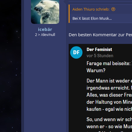
t
i
Aiden Thiuro schrieb:
o
n
Bei X lässt Elon Musk...
e
n
icebär
:
Den besten Kommentar zur Pers
2 > /dev/null