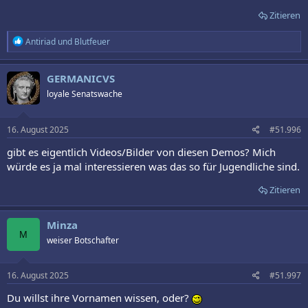
Zitieren
R
Antiriad
und
Blutfeuer
e
a
k
GERMANICVS
t
loyale Senatswache
i
o
n
e
16. August 2025
#51.996
n
:
gibt es eigentlich Videos/Bilder von diesen Demos? Mich
würde es ja mal interessieren was das so für Jugendliche sind.
Zitieren
Minza
M
weiser Botschafter
16. August 2025
#51.997
Du willst ihre Vornamen wissen, oder?