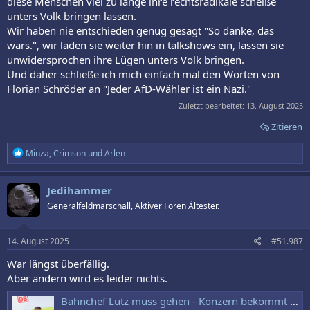
diese Menschen viel zu lange ihre rechtsradikale scheiße
unters Volk bringen lassen.
Wir haben nie entschieden genug gesagt "So danke, das
wars.", wir laden sie weiter hin in talkshows ein, lassen sie
unwidersprochen ihre Lügen unters Volk bringen.
Und daher schließe ich mich einfach mal den Worten von
Florian Schröder an "Jeder AfD-Wähler ist ein Nazi."
Zuletzt bearbeitet:
13. August 2025
Zitieren
R
Minza
,
Crimson
und
Arlen
e
a
k
Jedihammer
t
Generalfeldmarschall, Aktiver Foren Ältester.
i
o
n
e
14. August 2025
#51.987
n
:
War längst überfällig.
Aber ändern wird es leider nichts.
Bahnchef Lutz muss gehen - Konzern bekommt neuen Chef