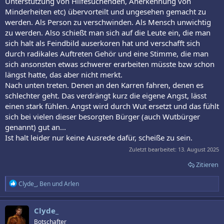
Unterstützung von Hilfesuchenden, Anerkennung von
Minderheiten etc) übervorteilt und ungesehen gemacht zu
werden. Als Person zu verschwinden. Als Mensch unwichtig
zu werden. Also schießt man sich auf die Leute ein, die man
sich halt als Feindbild auserkoren hat und verschafft sich
durch radikales Auftreten Gehör und eine Stimme, die man
sich ansonsten etwas schwerer erarbeiten müsste bzw schon
längst hatte, das aber nicht merkt.
Nach unten treten. Denen an den Karren fahren, denen es
schlechter geht. Das verdrängt kurz die eigene Angst, lässt
einen stark fühlen. Angst wird durch Wut ersetzt und das fühlt
sich bei vielen dieser besorgten Bürger (auch Wutbürger
genannt) gut an...
Ist halt leider nur keine Ausrede dafür, scheiße zu sein.
Zuletzt bearbeitet:
13. August 2025
Zitieren
R
Clyde_
,
Ben
und
Arlen
e
a
k
Clyde_
t
Botschafter
i