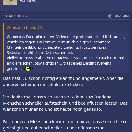
Waldschrat
i
o
n
e
13. August 2025
#51.984
n
:
Crimson schrieb:
Wobei das Exemplar in dem Video eher professionelle Hilfe braucht,
würde ich sagen. Da kommt vermutlich einiges zusammen:
Mangelnde Bildung, schlechte Erziehung, Frust, geringes
Selbstwertgefühl, große Unsicherheit.
Vielleicht muss er aber beim nächsten Stadionbesuch auch nur mal
an die falschen, bzw. richtigen Ultras seines Lieblingsvereins
geraten.
Das hast Du schon richtig erkannt und angemerkt. Aber die
anderen scheinen mir ähnlich zu ticken.
Ich denke mal, dass sich auch vor allem unzufriedene
Menschen schneller aufstacheln und beeinflussen lassen. Das
war schon früher so und ist heute noch genauso.
Bei jüngeren Menschen kommt noch hinzu, dass sie nicht so
gefestigt und daher schneller zu beeinflussen sind.