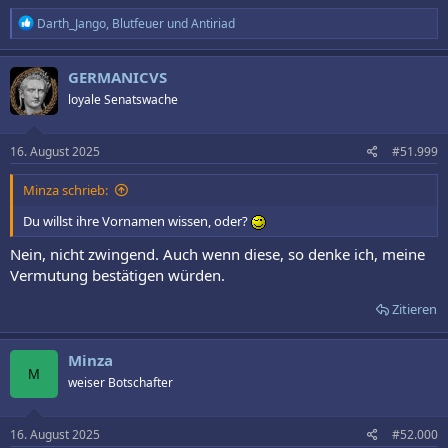
R
Darth_Jango
,
Blutfeuer
und
Antiriad
e
a
k
GERMANICVS
t
loyale Senatswache
i
o
n
e
16. August 2025
#51.999
n
:
Minza schrieb:
Du willst ihre Vornamen wissen, oder?
Nein, nicht zwingend. Auch wenn diese, so denke ich, meine
Vermutung bestätigen würden.
Zitieren
Minza
M
weiser Botschafter
16. August 2025
#52.000