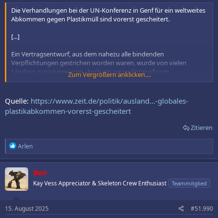
Die Verhandlungen bei der UN-Konferenz in Genf für ein weltweites
Abkommen gegen Plastikmüll sind vorerst gescheitert.
[...]
Ein Vertragsentwurf, aus dem nahezu alle bindenden
Verpflichtungen gestrichen worden waren, wurde von vielen
Ländern zurückgewiesen. Auch ein neuer Entwurf vom
Zum Vergrößern anklicken....
Freitagmorgen fand keine einhellige Zustimmung, wie der
Konferenzvorsitzende sagte.
Quelle:
https://www.zeit.de/politik/ausland...-globales-
plastikabkommen-vorerst-gescheitert
[...]
Zitieren
Einerseits forderten mehr als 100 Länder – darunter die EU sowie
Länder in Südamerika, Afrika und Asien – besonders ehrgeizige
R
Arlen
Zielen (High Ambition Coalition). Sie wollten die Produktion unter
e
anderem auf ein nachhaltiges Niveau beschränken und
a
Einwegplastik verbieten. Stattdessen sollten Plastikprodukte zur
k
Ben
Mehrfachverwendung und eine Kreislaufwirtschaft gefördert
t
Kay Vess Appreciator & Skeleton Crew Enthusiast
Teammitglied
i
werden, bei der die Rohstoffe eines Produkts aufbereitet und
o
erneut verwendet werden.
n
e
15. August 2025
#51.990
Auf der anderen Seite standen vor allem die Länder, die den
n