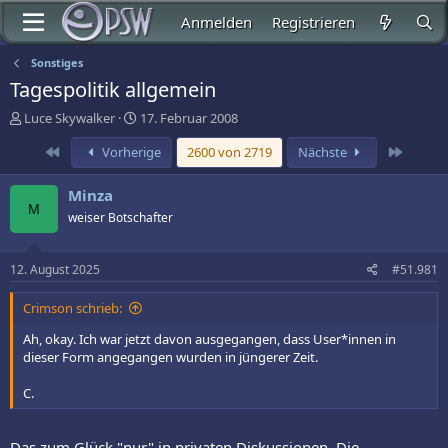
Anmelden
Registrieren
Sonstiges
Tagespolitik allgemein
E
E
Luce Skywalker
17. Februar 2008
r
r
Erste
Letzte
Vorherige
2600 von 2719
Nächste
s
s
t
t
e
e
Minza
l
l
M
weiser Botschafter
l
l
e
t
r
a
12. August 2025
#51.981
m
Crimson schrieb:
Ah, okay. Ich war jetzt davon ausgegangen, dass User*innen in
dieser Form angegangen wurden in jüngerer Zeit.
C.
Das zum Glück "nur" in privaten Diskussionen. Die