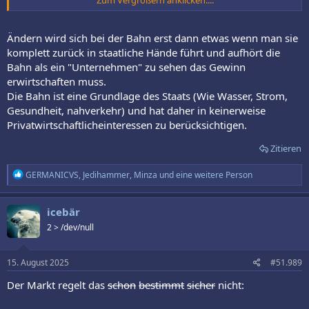
Zum Vergrößern anklicken....
www.tagesschau.de
Ändern wird sich bei der Bahn erst dann etwas wenn man sie
komplett zurück in staatliche Hände führt und aufhört die
Bahn als ein "Unternehmen" zu sehen das Gewinn
erwirtschaften muss.
Die Bahn ist eine Grundlage des Staats (Wie Wasser, Strom,
Gesundheit, nahverkehr) und hat daher in keinerweise
Privatwirtschaftlicheinteressen zu berücksichtigen.
Zitieren
R
GERMANICVS
,
Jedihammer
,
Minza
und eine weitere Person
e
a
k
icebär
t
2 > /dev/null
i
o
n
e
15. August 2025
#51.989
n
:
Der Markt regelt das
schon
bestimmt
sicher
nicht: