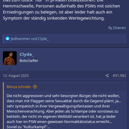
Hemmschwelle, Personen außerhalb des PSWs mit solchen
Erniedrigungen zu belegen, ist aber leider halt auch ein
Symptom der ständig sinkenden Wertegewichtung.
Zitieren
R
Jedihammer
und
Clyde_
e
a
k
Clyde_
t
Botschafter
i
o
n
e
12. August 2025
#51.982
n
:
Minza schrieb:
Die nicht-aggressiven und sehr besorgten Bürger, die nicht wollen,
dass man mit Flaggen seine Sexualität durch die Gegend plärrt, ja...
sehr sympatisch in ihrer Vergewaltigungsfantasien und ihrer
Menschenverachtung. Aber jeden als Schlampe oder sonstwas zu
betiteln, der nicht im eigenen Weltbild verankert ist, hat ja leider
auch hier im PSW einen gewissen Normalitätsstatus erreicht...
Soviel zu "Kulturkampf"...