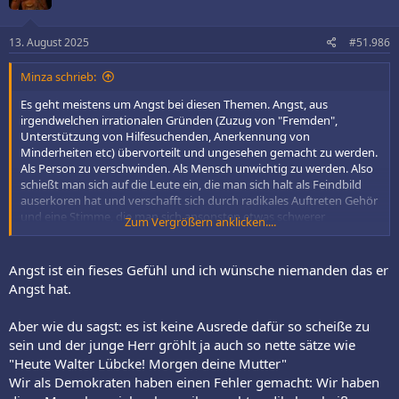
o
n
e
13. August 2025
#51.986
n
:
Minza schrieb:
Es geht meistens um Angst bei diesen Themen. Angst, aus
irgendwelchen irrationalen Gründen (Zuzug von "Fremden",
Unterstützung von Hilfesuchenden, Anerkennung von
Minderheiten etc) übervorteilt und ungesehen gemacht zu werden.
Als Person zu verschwinden. Als Mensch unwichtig zu werden. Also
schießt man sich auf die Leute ein, die man sich halt als Feindbild
auserkoren hat und verschafft sich durch radikales Auftreten Gehör
und eine Stimme, die man sich ansonsten etwas schwerer
Zum Vergrößern anklicken....
erarbeiten müsste bzw schon längst hatte, das aber nicht merkt.
Nach unten treten. Denen an den Karren fahren, denen es
schlechter geht. Das verdrängt kurz die eigene Angst, lässt einen
Angst ist ein fieses Gefühl und ich wünsche niemanden das er
stark fühlen. Angst wird durch Wut ersetzt und das fühlt sich bei
Angst hat.
vielen dieser besorgten Bürger (auch Wutbürger genannt) gut an...
Ist halt leider nur keine Ausrede dafür, scheiße zu sein.
Aber wie du sagst: es ist keine Ausrede dafür so scheiße zu
sein und der junge Herr gröhlt ja auch so nette sätze wie
"Heute Walter Lübcke! Morgen deine Mutter"
Wir als Demokraten haben einen Fehler gemacht: Wir haben