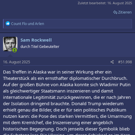
Zuletzt bearbeitet:
16. August 2025
Zitieren
R
Count Flo
und
Arlen
e
a
k
Sam Rockwell
t
durch Titel Gebeutelter
i
o
n
e
16. August 2025
#51.998
n
:
Das Treffen in Alaska war in seiner Wirkung eher ein
Theaterstück als ein ernsthafter diplomatischer Durchbruch.
Auf der großen Bühne von Alaska konnte sich Wladimir Putin
als gleichwertiger Staatsmann inszenieren und damit
internationale Legitimität zurückgewinnen, die er nach Jahren
der Isolation dringend brauchte. Donald Trump wiederum
erhielt genau die Bilder, die er für sein politisches Publikum
nutzen kann: die Pose des starken Vermittlers, die Umarmung
mit dem Kremlchef, die Inszenierung einer angeblich
historischen Begegnung. Doch jenseits dieser Symbolik blieb