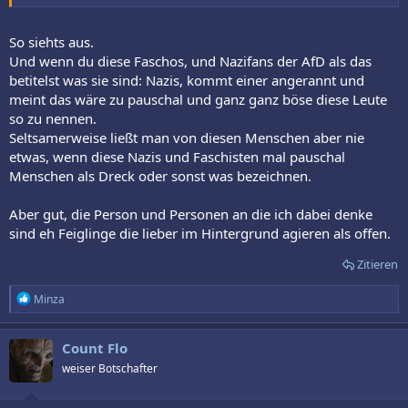
So siehts aus.
Und wenn du diese Faschos, und Nazifans der AfD als das
betitelst was sie sind: Nazis, kommt einer angerannt und
meint das wäre zu pauschal und ganz ganz böse diese Leute
so zu nennen.
Seltsamerweise ließt man von diesen Menschen aber nie
etwas, wenn diese Nazis und Faschisten mal pauschal
Menschen als Dreck oder sonst was bezeichnen.
Aber gut, die Person und Personen an die ich dabei denke
sind eh Feiglinge die lieber im Hintergrund agieren als offen.
Zitieren
R
Minza
e
a
k
Count Flo
t
weiser Botschafter
i
o
n