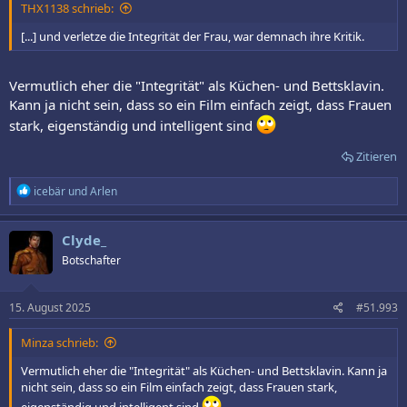
THX1138 schrieb:
[...] und verletze die Integrität der Frau, war demnach ihre Kritik.
Vermutlich eher die "Integrität" als Küchen- und Bettsklavin.
Kann ja nicht sein, dass so ein Film einfach zeigt, dass Frauen
stark, eigenständig und intelligent sind
Zitieren
R
icebär
und
Arlen
e
a
k
Clyde_
t
Botschafter
i
o
n
e
15. August 2025
#51.993
n
:
Minza schrieb:
Vermutlich eher die "Integrität" als Küchen- und Bettsklavin. Kann ja
nicht sein, dass so ein Film einfach zeigt, dass Frauen stark,
eigenständig und intelligent sind