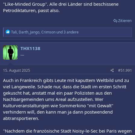
Rohstoff für das Plastik haben: Öl. Darunter sind Saudi-Arabien, der
:
"Like-Minded Group". Alle drei Länder sind beschissene
Iran und Russland. Sie nennen sich Gruppe der Gleichgesinnten
Petrodiktaturen, passt also.
(Like-Minded Group). Diese Länder wollte sich weitgehend auf ein
besseres Abfallmanagement beschränken.
Zitieren
R
Tali
,
Darth_Jango
,
Crimson
und 3 andere
e
a
k
THX1138
t
---
i
o
n
e
15. August 2025
#51.991
n
:
Auch in Frankreich gibts Leute mit kaputtem Weltbild und zu
viel Langeweile. Schade nur, dass die Stadt im ersten Schritt
gekuscht hat, anstatt mal ein paar Polizisten aus den
Nachbargemeinden ums Areal aufzustellen. Wer
Kulturveranstaltungen wie Sommerkino "mit Gewalt"
verhindern will, den kann man ja dann postwendend
abtransportieren.
"Nachdem die französische Stadt Noisy-le-Sec bei Paris wegen