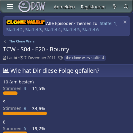
Anmelden
Registrieren
Alle Episoden-Themen zu:
Staffel 1
,
Staffel 2
,
Staffel 3
,
Staffel 4
,
Staffel 5
,
Staffel 6
The Clone Wars
TCW - S04 - E20 - Bounty
E
E
S
Laubi
7. Dezember 2011
the clone wars staffel 4
r
r
c
s
s
h
Wie hat Dir diese Folge gefallen?
t
t
l
e
e
a
10 (am besten)
l
l
g
Stimmen:
3
11,5%
l
l
w
e
t
o
r
a
r
9
m
t
Stimmen:
9
34,6%
e
8
Stimmen:
5
19,2%