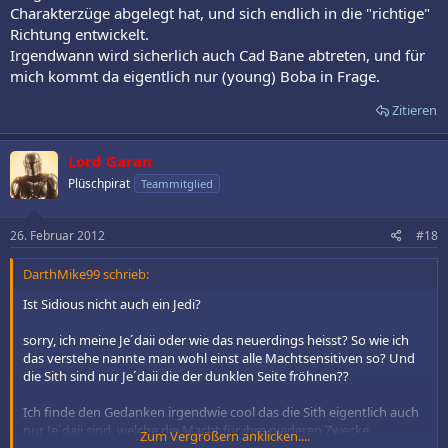
Charakterzüge abgelegt hat, und sich endlich in die "richtige"
Richtung entwickelt.
Irgendwann wird sicherlich auch Cad Bane abtreten, und für
mich kommt da eigentlich nur (young) Boba in Frage.
Zitieren
Lord Garan
Plüschpirat
Teammitglied
26. Februar 2012
#18
DarthMike99 schrieb:
Ist Sidious nicht auch ein Jedi?
sorry, ich meine Je´daii oder wie das neuerdings heisst? So wie ich
das verstehe nannte man wohl einst alle Machtsensitiven so? Und
die Sith sind nur Je´daii die der dunklen Seite fröhnen??
Ich finde den Gedanken irgendwie cool das die Sith eigentlich auch
nur Je´daii sind, welche die Macht für ihre niederen Zwecke
Zum Vergrößern anklicken....
missbrauchen.