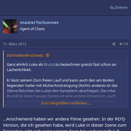
Zitieren
masterTschonnes
Agent of Chaos
11. März 2012
#115
DarthMike99 schrieb:
Ganz ehrlich Luke als
Brutal
zu bezeichnen grenzt fast schon an
Lächerlichkeit.
Er lässt seinem Zorn freien Lauf und kann auch den am Boden
liegenden Vader mit Mühe/Anstrengung (Nichts anderes ist das
Zähne fletschen bei Luke) den Kampfarm abschlagen. Die rohe
Brutalität eines Savage Opress ist eine andere Dimension, auch
wenn seine Gegner nicht mit Vader vergleichbar sind. Sie waren
Zum Vergrößern anklicken....
eher wie Sandsäcke an denen er völlig ohne Mühe (Und Zähne
fletschen
) seine rohe Kraft ausließ.
...Anscheinend haben wir andere Filme gesehen. In der ROTJ-
Version, die ich gesehen habe, wird Luke in dieser Szene zum