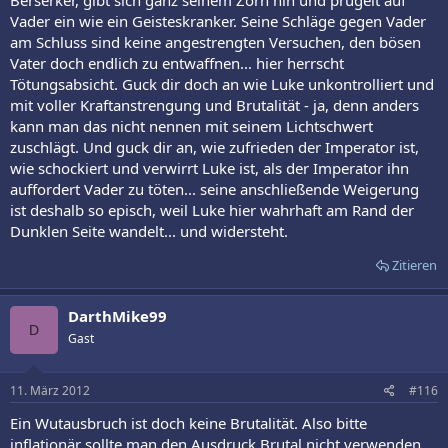
Berserker, gibt sich ganz seinem Zorn hin und prügelt auf
Vader ein wie ein Geisteskranker. Seine Schläge gegen Vader
am Schluss sind keine angestrengten Versuchen, den bösen
Vater doch endlich zu entwaffnen... hier herrscht
Tötungsabsicht. Guck dir doch an wie Luke unkontrolliert und
mit voller Kraftanstrengung und Brutalität - ja, denn anders
kann man das nicht nennen mit seinem Lichtschwert
zuschlägt. Und guck dir an, wie zufrieden der Imperator ist,
wie schockiert und verwirrt Luke ist, als der Imperator ihn
auffordert Vader zu töten... seine anschließende Weigerung
ist deshalb so episch, weil Luke hier wahrhaft am Rand der
Dunklen Seite wandelt... und widersteht.
Zitieren
DarthMike99
D
Gast
11. März 2012
#116
Ein Wutausbruch ist doch keine Brutalität. Also bitte
inflationär sollte man den Ausdruck Brutal nicht verwenden.