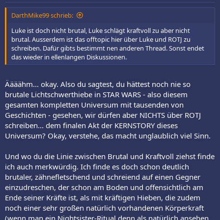
DarthMike99 schrieb:
Luke ist doch nicht brutal, Luke schlägt kraftvoll zu aber nicht
brutal. Ausserdem ist das offtopic hier über Luke und ROTJ zu
schreiben. Dafür gibts bestimmt nen anderen Thread. Sonst endet
das wieder in ellenlangen Diskussionen.
Äääähm... okay. Also du sagtest, du hättest noch nie so
brutale Lichtschwerthiebe in STAR WARS - also diesem
gesamten kompletten Universum mit tausenden von
Geschichten - gesehen, wir dürfen aber NICHTS über ROTJ
schreiben... dem finalen Akt der KERNSTORY dieses
Universum? Okay, verstehe, das macht unglaublich viel Sinn.
Und wo du die Linie zwischen Brutal und Kraftvoll ziehst finde
ich auch merkwürdig. Ich finde es doch schon deutlich
brutaler, zähnefletschend und schreiend auf einen Gegner
einzudreschen, der schon am Boden und offensichtlich am
Ende seiner Kräfte ist, als mit kräftigen Hieben, die zudem
noch einer sehr großen natürlich vorhandenen Körperkraft
(wenn man ein Nightsister-Ritual denn als natürlich ansehen