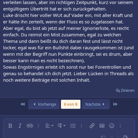
verleiten lassen, aber im richtigen Zeitpunkt, kurz vor seinem
entgültigem Übertritt hat er sich zurückgehalten.
Luke drischt hier voller WUt auf Vader ein, mit aller Kraft und
er hätte ihn zerteilt, wenn der Fluss es so zugelassen hat.
Aber egal, du bist ab jetzt auf meiner Ignorierliste, es reicht
einfach. Du reimst ein Mist zusammen, egal zu welchen
Thema und dann beißt du dich daran fest und lässt nicht
locker, egal was für ein Bullshit dabei rausgekommen ist (und
wenn mit der Begriff nun Punkte einbringt, sei es drum, aber
besser kann man es nicht bezeichnen).
Sowas Engstirniges erlebt ich sonst nur bei Forentrollen und
genau so behandel ich dich jetzt. Lieber Lücken in Threads als
noch weitere Beiträge mit solchen Inhalt.
Zitieren
Erste
Letzte
Vorherige
6 von 8
Nächste
Linksbündig
Normal
Fett
Kursiv
Inline-Spoiler
Weitere…
Ausrichtung
Absatzformatierung
Ungeordnete Liste
Weitere…
Link einfügen
Bild einfügen
Smileys
Weitere…
Zentriert