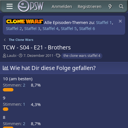
Anmelden
Registrieren
Alle Episoden-Themen zu:
Staffel 1
,
Staffel 2
,
Staffel 3
,
Staffel 4
,
Staffel 5
,
Staffel 6
The Clone Wars
TCW - S04 - E21 - Brothers
E
E
S
Laubi
7. Dezember 2011
the clone wars staffel 4
r
r
c
s
s
h
Wie hat Dir diese Folge gefallen?
t
t
l
e
e
a
10 (am besten)
l
l
g
Stimmen:
2
8,7%
l
l
w
e
t
o
r
a
r
9
m
t
Stimmen:
1
4,3%
e
8
Stimmen:
2
8,7%