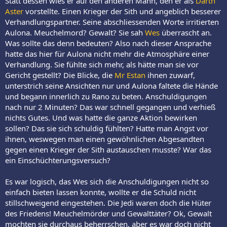
Statt dessen wies er auf den anderen Mann, den er als
Darth
Aster
vorstellte. Einen Krieger der Sith und angeblich besserer
Verhandlungspartner. Seine abschliessenden Worte irritierten
Aulona. Meuchelmord? Gewalt? Sie sah
Wes
überrascht an.
Was sollte das denn bedeuten? Also nach dieser Ansprache
hatte das hier für Aulona nicht mehr die Atmosphäre einer
Verhandlung. Sie fühlte sich mehr, als hätte man sie vor
Gericht gestellt? Die Blicke, die
Mr Estan
ihnen zuwarf,
unterstrich seine Ansichten nur und Aulona faltete die Hände
und begann innerlich zu Rano zu beten. Anschuldigungen
nach nur 2 Minuten? Das war schnell gegangen und verhieß
nichts Gutes. Und was hatte die ganze Aktion bewirken
sollen? Das sie sich schuldig fühlten? Hatte man Angst vor
ihnen, weswegen man einen gewöhnlichen Abgesandten
gegen einen Krieger der Sith austauschen musste? War das
ein Einschüchterungsversuch?
Es war logisch, das Wes sich die Anschuldigungen nicht so
einfach bieten lassen konnte, wollte er die Schuld nicht
stillschweigend eingestehen. Die Jedi waren doch die Hüter
des Friedens! Meuchelmörder und Gewalttäter? Ok, Gewalt
mochten sie durchaus beherrschen, aber es war doch nicht