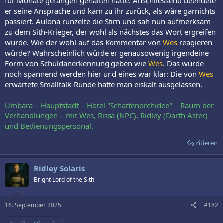
für Monate gefangen gehalten hatte. Anschliessend beendete
er seine Ansprache und kam zu ihr zurück, als wäre garnichts
passiert. Aulona runzelte die Stirn und sah nun aufmerksam
zu dem Sith-Krieger, der wohl als nächstes das Wort ergreifen
würde. Wie der wohl auf das Kommentar von
Wes
reagieren
würde? Wahrscheinlich würde er genausowenig irgendeine
Form von Schuldanerkennung geben wie
Wes
. Das würde
noch spannend werden hier und eines war klar: Die von
Wes
erwartete Smalltalk-Runde hatte man eiskalt ausgelassen.
Umbara – Hauptstadt – Hotel "Schattenorchidee" – Raum der
Verhandlungen – mit Wes, Rissa (NPC), Ridley (Darth Aster)
und Bedienungspersonal.
Zitieren
Ridley Solaris
Bright Lord of the Sith
16. September 2025
#182