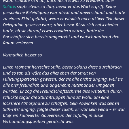
Estan schickte sich an, doch noch etwas zu erwidern, aber
Solaris
sagte etwas zu ihm, bevor er das Wort ergriff. Seine
persönliche Beleidigung war direkt und unverschämt und hätte
zu einem Eklat geführt, wenn er wirklich noch aktiver Teil dieser
Delegation gewesen wäre, aber bevor Rissa sich entschieden
hatte, ob sie darauf etwas erwidern würde, hatte der
Borschafter sich bereits umgedreht und wutschnaubend den
Raum verlassen.
Vermutlich besser so.
Einen Moment herrschte Stille, bevor Solaris diese durchbrach
und so tat, als wäre das alles eben der Streit von
Führungspersonen gewesen, der sie alle nichts anging, weil sie
alle hier freundlich und angenehm miteinander umgehen
würden. Er zog die Freundschaftsschiene also weiterhin durch,
schickte sogar die Sturmtruppen hinaus; wohl, um eine
lockerere Atmosphäre zu schaffen. Sein Abwinken was seinen
Sith-Titel anging, folgte dieser Taktik. Er war kein Feind – er war
bloß ein kultivierter Gouverneur, der zufällig in diese
Verhandlungsposition gerutscht war.