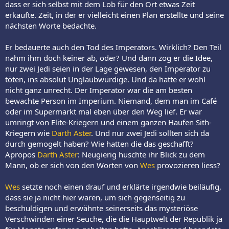
dass er sich selbst mit dem Lob für den Ort etwas Zeit
erkaufte. Zeit, in der er vielleicht einen Plan erstellte und seine
nächsten Worte bedachte.
Er bedauerte auch den Tod des Imperators. Wirklich? Den Teil
nahm ihm doch keiner ab, oder? Und dann zog er die Idee,
nur zwei Jedi seien in der Lage gewesen, den Imperator zu
töten, ins absolut Unglaubwürdige. Und da hatte er wohl
nicht ganz unrecht. Der Imperator war die am besten
bewachte Person im Imperium. Niemand, dem man im Café
oder im Supermarkt mal eben über den Weg lief. Er war
umringt von Elite-Kriegern und einem ganzen Haufen Sith-
Kriegern wie
Darth Aster
. Und nur zwei Jedi sollten sich da
durch gemogelt haben? Wie hatten die das geschafft?
Apropos
Darth Aster
: Neugierig huschte ihr Blick zu dem
Mann, ob er sich von den Worten von
Wes
provozieren liess?
Wes
setzte noch einen drauf und erklärte irgendwie beiläufig,
dass sie ja nicht hier waren, um sich gegenseitig zu
beschuldigen und erwähnte seinerseits das mysteriöse
Verschwinden einer Seuche, die die Hauptwelt der Republik ja