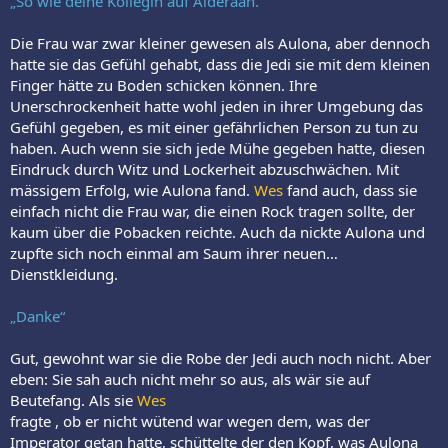
„So wie deine Kollegin auf Alderaan.“
Die Frau war zwar kleiner gewesen als Aulona, aber dennoch
hatte sie das Gefühl gehabt, dass die Jedi sie mit dem kleinen
Finger hätte zu Boden schicken können. Ihre
Unerschrockenheit hatte wohl jeden in ihrer Umgebung das
Gefühl gegeben, es mit einer gefährlichen Person zu tun zu
haben. Auch wenn sie sich jede Mühe gegeben hatte, diesen
Eindruck durch Witz und Lockerheit abzuschwächen. Mit
mässigem Erfolg, wie Aulona fand.
Wes
fand auch, dass sie
einfach nicht die Frau war, die einen Rock tragen sollte, der
kaum über die Pobacken reichte. Auch da nickte Aulona und
zupfte sich noch einmal am Saum ihrer neuen…
Dienstkleidung.
„Danke“
Gut, gewohnt war sie die Robe der Jedi auch noch nicht. Aber
eben: Sie sah auch nicht mehr so aus, als wär sie auf
Beutefang. Als sie
Wes
fragte , ob er nicht wütend war wegen dem, was der
Imperator getan hatte, schüttelte der den Kopf, was Aulona