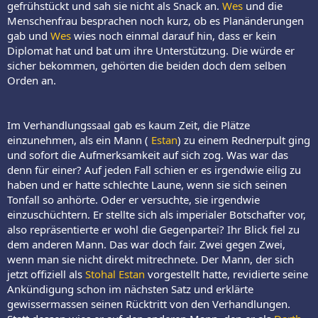
gefrühstückt und sah sie nicht als Snack an.
Wes
und die
Menschenfrau besprachen noch kurz, ob es Planänderungen
gab und
Wes
wies noch einmal darauf hin, dass er kein
Diplomat hat und bat um ihre Unterstützung. Die würde er
sicher bekommen, gehörten die beiden doch dem selben
Orden an.
Im Verhandlungssaal gab es kaum Zeit, die Plätze
einzunehmen, als ein Mann (
Estan
) zu einem Rednerpult ging
und sofort die Aufmerksamkeit auf sich zog. Was war das
denn für einer? Auf jeden Fall schien er es irgendwie eilig zu
haben und er hatte schlechte Laune, wenn sie sich seinen
Tonfall so anhörte. Oder er versuchte, sie irgendwie
einzuschüchtern. Er stellte sich als imperialer Botschafter vor,
also repräsentierte er wohl die Gegenpartei? Ihr Blick fiel zu
dem anderen Mann. Das war doch fair. Zwei gegen Zwei,
wenn man sie nicht direkt mitrechnete. Der Mann, der sich
jetzt offiziell als
Stohal Estan
vorgestellt hatte, revidierte seine
Ankündigung schon im nächsten Satz und erklärte
gewissermassen seinen Rücktritt von den Verhandlungen.