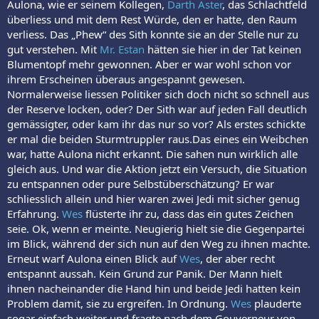
Aulona, wie er seinem Kollegen,
Darth Aster
, das Schlachtfeld
überliess und mit dem Rest Würde, den er hatte, den Raum
verliess. Das „Phew“ des Sith konnte sie an der Stelle nur zu
gut verstehen. Mit
Mr. Estan
hätten sie hier in der Tat keinen
Blumentopf mehr gewonnen. Aber er war wohl schon vor
ihrem Erscheinen überaus angespannt gewesen.
Normalerweise liessen Politiker sich doch nicht so schnell aus
der Reserve locken, oder? Der Sith war auf jeden Fall deutlich
gemässigter, oder kam ihr das nur so vor? Als erstes schickte
er mal die beiden Sturmtruppler raus.Das eines ein Weibchen
war, hatte Aulona nicht erkannt. Die sahen nun wirklich alle
gleich aus. Und war die Aktion jetzt ein Versuch, die Situation
zu entspannen oder pure Selbstüberschätzung? Er war
schliesslich allein und hier waren zwei Jedi mit sicher genug
Erfahrung.
Wes
flüsterte ihr zu, dass das ein gutes Zeichen
seie. Ok, wenn er meinte. Neugierig hielt sie die Gegenpartei
im Blick, während der sich nun auf den Weg zu ihnen machte.
Erneut warf Aulona einen Blick auf
Wes
, der aber recht
entspannt aussah. Kein Grund zur Panik. Der Mann hielt
ihnen nacheinander die Hand hin und beide Jedi hatten kein
Problem damit, sie zu ergreifen. In Ordnung.
Wes
plauderte
sogar einfach weiter und fragte nach dem Gouverneur von