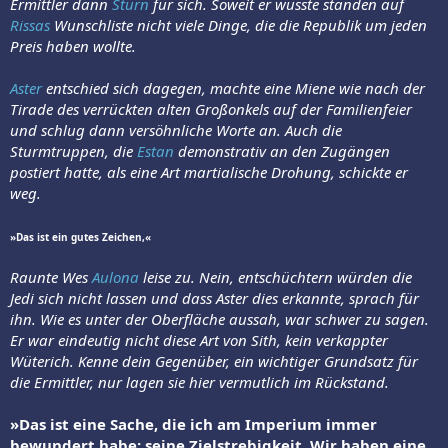
Ermittler dann
Sturn
für sich. Soweit er wusste standen auf
Rissas
Wunschliste nicht viele Dinge, die die Republik um jeden
Preis haben wollte.
Aster
entschied sich dagegen, machte eine Miene wie nach der
Tirade des verrückten alten Großonkels auf der Familienfeier
und schlug dann versöhnliche Worte an. Auch die
Sturmtruppen, die
Estan
demonstrativ an den Zugängen
postiert hatte, als eine Art martialische Drohung, schickte er
weg.
»Das ist ein gutes Zeichen,«
Raunte Wes
Aulona
leise zu. Nein, entschüchtern würden die
Jedi sich nicht lassen und dass Aster dies erkannte, sprach für
ihn. Wie es unter der Oberfläche aussah, war schwer zu sagen.
Er war eindeutig nicht diese Art von Sith, kein verkappter
Wüterich. Kenne dein Gegenüber, ein wichtiger Grundsatz für
die Ermittler, nur lagen sie hier vermutlich im Rückstand.
»Das ist eine Sache, die ich am Imperium immer
bewundert habe: seine Zielstrebigkeit. Wir haben eine