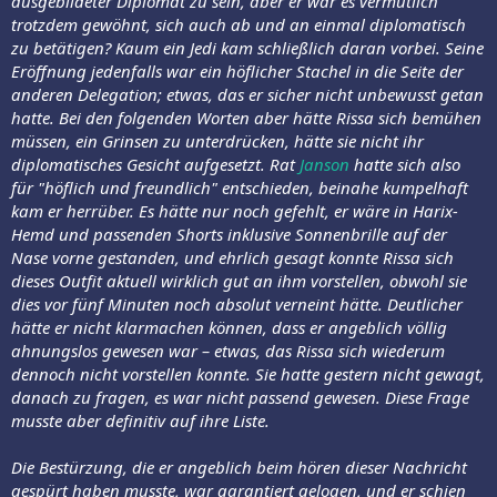
ausgebildeter Diplomat zu sein, aber er war es vermutlich
trotzdem gewöhnt, sich auch ab und an einmal diplomatisch
zu betätigen? Kaum ein Jedi kam schließlich daran vorbei. Seine
Eröffnung jedenfalls war ein höflicher Stachel in die Seite der
anderen Delegation; etwas, das er sicher nicht unbewusst getan
hatte. Bei den folgenden Worten aber hätte Rissa sich bemühen
müssen, ein Grinsen zu unterdrücken, hätte sie nicht ihr
diplomatisches Gesicht aufgesetzt. Rat
Janson
hatte sich also
für "höflich und freundlich" entschieden, beinahe kumpelhaft
kam er herrüber. Es hätte nur noch gefehlt, er wäre in Harix-
Hemd und passenden Shorts inklusive Sonnenbrille auf der
Nase vorne gestanden, und ehrlich gesagt konnte Rissa sich
dieses Outfit aktuell wirklich gut an ihm vorstellen, obwohl sie
dies vor fünf Minuten noch absolut verneint hätte. Deutlicher
hätte er nicht klarmachen können, dass er angeblich völlig
ahnungslos gewesen war – etwas, das Rissa sich wiederum
dennoch nicht vorstellen konnte. Sie hatte gestern nicht gewagt,
danach zu fragen, es war nicht passend gewesen. Diese Frage
musste aber definitiv auf ihre Liste.
Die Bestürzung, die er angeblich beim hören dieser Nachricht
gespürt haben musste, war garantiert gelogen, und er schien