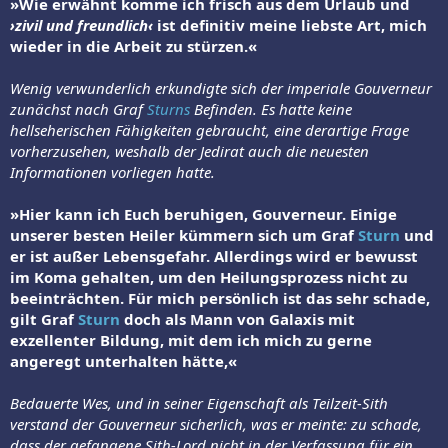
»Wie erwähnt komme ich frisch aus dem Urlaub und
›zivil und freundlich‹
ist definitiv meine liebste Art, mich
wieder in die Arbeit zu stürzen.«
Wenig verwunderlich erkundigte sich der imperiale Gouverneur
zunächst nach Graf
Sturns
Befinden. Es hatte keine
hellseherischen Fähigkeiten gebraucht, eine derartige Frage
vorherzusehen, weshalb der Jedirat auch die neuesten
Informationen vorliegen hatte.
»Hier kann ich Euch beruhigen, Gouverneur. Einige
unserer besten Heiler kümmern sich um Graf
Sturn
und
er ist außer Lebensgefahr. Allerdings wird er bewusst
im Koma gehalten, um den Heilungsprozess nicht zu
beeinträchten. Für mich persönlich ist das sehr schade,
gilt Graf
Sturn
doch als Mann von Galaxis mit
exzellenter Bildung, mit dem ich mich zu gerne
angeregt unterhalten hätte,«
Bedauerte Wes, und in seiner Eigenschaft als Teilzeit-Sith
verstand der Gouverneur sicherlich, was er meinte: zu schade,
dass der gefangene Sith-Lord nicht in der Verfassung für ein