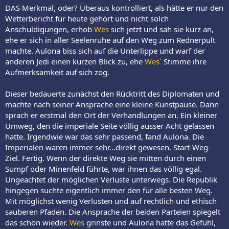
DAS Merkmal, oder? Überaus kontrolliert, als hätte er nur den
Wetterbericht für heute gehört und nicht solch
Anschuldigungen, erhob
Wes
sich jetzt und sah sie kurz an,
ehe er sich in aller Seelenruhe auf den Weg zum Rednerpult
machte. Aulona biss sich auf die Unterlippe und warf der
anderen Jedi einen kurzen Blick zu, ehe
Wes´
Stimme ihre
Aufmerksamkeit auf sich zog.
Dieser bedauerte zunächst den Rücktritt des Diplomaten und
machte nach seiner Ansprache eine kleine Kunstpause. Dann
sprach er erstmal den Ort der Verhandlungen an. Ein kleiner
Umweg, den die imperiale Seite völlig ausser Acht gelassen
hatte. Irgendwie war das sehr passend, fand Aulona. Die
Imperialen waren immer sehr...direkt gewesen. Start-Weg-
Ziel. Fertig. Wenn der direkte Weg sie mitten durch einen
Sumpf oder Minenfeld führte, war ihnen das völlig egal.
Ungeachtet der möglichen Verluste unterwegs. Die Republik
hingegen suchte eigentlich immer den für alle besten Weg.
Mit möglichst wenig Verlusten und auf rechtlich und ethisch
sauberen Pfaden. Die Ansprache der beiden Parteien spiegelt
das schön wieder.
Wes
grinste und Aulona hatte das Gefühl,