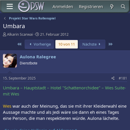
Anmelden
Registrieren
Projekt Star Wars Rollenspiel
Umbara
E
E
Alkarin Scarwai
21. Februar 2012
r
r
Erste
Letzte
Vorherige
10 von 11
Nächste
s
s
t
t
e
e
Aulona Ralegree
l
l
Dienstbote
l
l
e
t
r
a
15. September 2025
#181
m
Umbara – Hauptstadt – Hotel "Schattenorchidee" – Wes Suite-
mit Wes
Wes
war auch der Meinung, das sie mit ihrer Kleiderwahl eine
Aussage machte und als Jedi wäre sie dann eh eines Tages
eine Person, die man respektieren würde. Aulona lächelte.