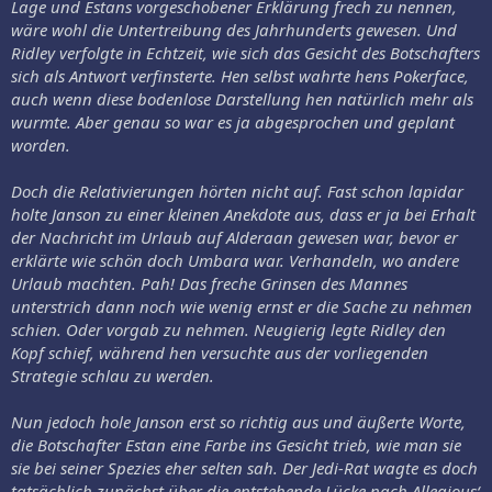
Lage und Estans vorgeschobener Erklärung frech zu nennen,
wäre wohl die Untertreibung des Jahrhunderts gewesen. Und
Ridley verfolgte in Echtzeit, wie sich das Gesicht des Botschafters
sich als Antwort verfinsterte. Hen selbst wahrte hens Pokerface,
auch wenn diese bodenlose Darstellung hen natürlich mehr als
wurmte. Aber genau so war es ja abgesprochen und geplant
worden.
Doch die Relativierungen hörten nicht auf. Fast schon lapidar
holte Janson zu einer kleinen Anekdote aus, dass er ja bei Erhalt
der Nachricht im Urlaub auf Alderaan gewesen war, bevor er
erklärte wie schön doch Umbara war. Verhandeln, wo andere
Urlaub machten. Pah! Das freche Grinsen des Mannes
unterstrich dann noch wie wenig ernst er die Sache zu nehmen
schien. Oder vorgab zu nehmen. Neugierig legte Ridley den
Kopf schief, während hen versuchte aus der vorliegenden
Strategie schlau zu werden.
Nun jedoch hole Janson erst so richtig aus und äußerte Worte,
die Botschafter Estan eine Farbe ins Gesicht trieb, wie man sie
sie bei seiner Spezies eher selten sah. Der Jedi-Rat wagte es doch
tatsächlich zunächst über die entstehende Lücke nach Allegious‘