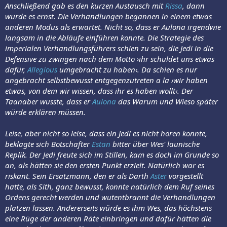
Anschließend gab es den kurzen Austausch mit
Rissa
, dann
wurde es ernst. Die Verhandlungen begannen in einem etwas
anderen Modus als erwartet. Nicht so, dass er Aulona irgendwie
langsam in die Abläufe einführen konnte. Die Strategie des
imperialen Verhandlungsführers schien zu sein, die Jedi in die
Defensive zu zwingen nach dem Motto ›ihr schuldet uns etwas
dafür,
Allegious
umgebracht zu haben‹. Da schien es nur
angebracht selbstbewusst entgegenzutreten a la ›wir haben
etwas, von dem wir wissen, dass ihr es haben wollt‹. Der
Taanaber wusste, dass er
Aulona
das Warum und Wieso später
würde erklären müssen.
Leise, aber nicht so leise, dass ein Jedi es nicht hören konnte,
beklagte sich Botschafter
Estan
bitter über Wes' launische
Replik. Der Jedi freute sich im Stillen, kam es doch im Grunde so
an, als hätten sie den ersten Punkt erzielt. Natürlich war es
riskant. Sein Ersatzmann, den er als Darth
Aster
vorgestellt
hatte, als Sith, ganz bewusst, konnte natürlich dem Ruf seines
Ordens gerecht werden und wutentbrannt die Verhandlungen
platzen lassen. Andererseits würde es ihm Wes, das höchstens
eine Rüge der anderen Räte einbringen und dafür hätten die