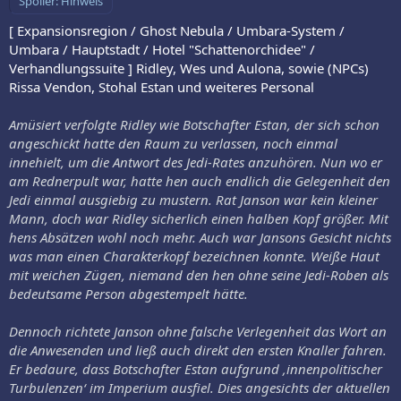
Spoiler:
Hinweis
[ Expansionsregion / Ghost Nebula / Umbara-System /
Umbara / Hauptstadt / Hotel "Schattenorchidee" /
Verhandlungssuite ] Ridley, Wes und Aulona, sowie (NPCs)
Rissa Vendon, Stohal Estan und weiteres Personal
Amüsiert verfolgte Ridley wie Botschafter Estan, der sich schon
angeschickt hatte den Raum zu verlassen, noch einmal
innehielt, um die Antwort des Jedi-Rates anzuhören. Nun wo er
am Rednerpult war, hatte hen auch endlich die Gelegenheit den
Jedi einmal ausgiebig zu mustern. Rat Janson war kein kleiner
Mann, doch war Ridley sicherlich einen halben Kopf größer. Mit
hens Absätzen wohl noch mehr. Auch war Jansons Gesicht nichts
was man einen Charakterkopf bezeichnen konnte. Weiße Haut
mit weichen Zügen, niemand den hen ohne seine Jedi-Roben als
bedeutsame Person abgestempelt hätte.
Dennoch richtete Janson ohne falsche Verlegenheit das Wort an
die Anwesenden und ließ auch direkt den ersten Knaller fahren.
Er bedaure, dass Botschafter Estan aufgrund ‚innenpolitischer
Turbulenzen‘ im Imperium ausfiel. Dies angesichts der aktuellen