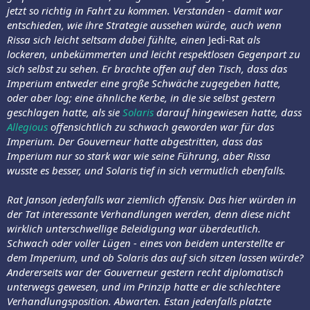
jetzt so richtig in Fahrt zu kommen. Verstanden - damit war
entschieden, wie ihre Strategie aussehen würde, auch wenn
Rissa sich leicht seltsam dabei fühlte, einen
Jedi-Rat
als
lockeren, unbekümmerten und leicht respektlosen Gegenpart zu
sich selbst zu sehen. Er brachte offen auf den Tisch, dass das
Imperium entweder eine große Schwäche zugegeben hatte,
oder aber log; eine ähnliche Kerbe, in die sie selbst gestern
geschlagen hatte, als sie
Solaris
darauf hingewiesen hatte, dass
Allegious
offensichtlich zu schwach geworden war für das
Imperium. Der Gouverneur hatte abgestritten, dass das
Imperium nur so stark war wie seine Führung, aber Rissa
wusste es besser, und Solaris tief in sich vermutlich ebenfalls.
Rat Janson jedenfalls war ziemlich offensiv. Das hier würden in
der Tat interessante Verhandlungen werden, denn diese nicht
wirklich unterschwellige Beleidigung war überdeutlich.
Schwach oder voller Lügen - eines von beidem unterstellte er
dem Imperium, und ob Solaris das auf sich sitzen lassen würde?
Andererseits war der Gouverneur gestern recht diplomatisch
unterwegs gewesen, und im Prinzip hatte er die schlechtere
Verhandlungsposition. Abwarten. Estan jedenfalls platzte