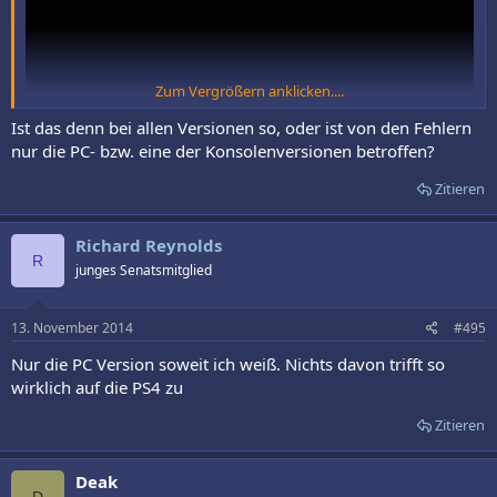
Zum Vergrößern anklicken....
Ist das denn bei allen Versionen so, oder ist von den Fehlern
nur die PC- bzw. eine der Konsolenversionen betroffen?
Zitieren
Moment extrem schlecht spielbar, wenn’s bei euch läuft seit froh, bei
mir ist es soweit unspielbar. Last Pre-Order on my part, thank you
Richard Reynolds
Ubisoft.
R
junges Senatsmitglied
13. November 2014
#495
Nur die PC Version soweit ich weiß. Nichts davon trifft so
wirklich auf die PS4 zu
Zitieren
Deak
D