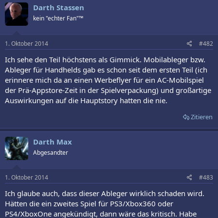
Darth Stassen
Identity
lässt euch euren Spielcharakter selbst kreieren, wobei ihr
zwischen drei verschiedenen Klassen wählen könnt. Der Titel ist im
kein "echter Fan"™
Italien der Renaissance angesiedelt und erlaubt es euch, Freunde
und andere Spieler bei der Erfüllung von Aufgaben zu Hilfe zu holen.
Außerdem könnt ihr mit echtem Geld gewisse In-Game-Käufe
1. Oktober 2014
#482
tätigen.
Ich sehe den Teil höchstens als Gimmick. Mobilableger bzw.
Ableger für Handhelds gab es schon seit dem ersten Teil (ich
Das Spiel wird demnächst auf iTunes für iPhone und iPad verfügbar
sein. Die genauen Gerätevoraussetzungen lest ihr auf der Seite des
erinnere mich da an einen Werbeflyer für ein AC-Mobilspiel
App-Stores
. Erste Eindrücke zum Spiel erhaltet ihr im angehängten
der Prä-Appstore-Zeit in der Spielverpackung) und großartige
Trailer.
Auswirkungen auf die Hauptstory hatten die nie.
Zitieren
Darth Max
Abgesandter
1. Oktober 2014
#483
Ich glaube auch, dass dieser Ableger wirklich schaden wird.
Hätten die ein zweites Spiel für PS3/Xbox360 oder
PS4/XboxOne angekündigt, dann wäre das kritisch. Habe