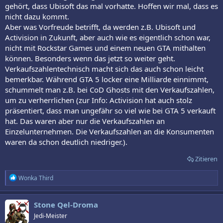
gehört, dass Ubisoft das mal vorhatte. Hoffen wir mal, dass es
nicht dazu kommt.
Aber was Vorfreude betrifft, da werden z.B. Ubisoft und
Activision in Zukunft, aber auch wie es eigentlich schon war,
nicht mit Rockstar Games und einem neuen GTA mithalten
können. Besonders wenn das jetzt so weiter geht.
Verkaufszahlentechnisch macht sich das auch schon leicht
bemerkbar. Während GTA 5 locker eine Milliarde einnimmt,
schummelt man z.B. bei CoD Ghosts mit den Verkaufszahlen,
um zu verherrlichen (zur Info: Activision hat auch stolz
präsentiert, dass man ungefähr so viel wie bei GTA 5 verkauft
hat. Das waren aber nur die Verkaufszahlen an
Einzelunternehmen. Die Verkaufszahlen an die Konsumenten
waren da schon deutlich niedriger.).
Zitieren
R
Wonka Third
e
a
k
Stone Qel-Droma
t
Jedi-Meister
i