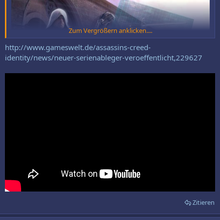
Zum Vergrößern anklicken....
http://www.gameswelt.de/assassins-creed-
identity/news/neuer-serienableger-veroeffentlicht,229627
Die
Assassin's-Creed
-Reihe hat bereits mit
Pirates
einen mobilen
Ableger auf den Markt gebracht, nun gesellt sich ein weiterer dazu.
Mit
Assassin's Creed: Identity
ist nun ein völlig kostenfreies Spiel
für iOS-Geräte erschienen.
Zitieren
Zumindest in Australien und Neuseeland. In weiteren Ländern soll
das Action-Rollenspiel vermutlich erst nächstes Jahr erscheinen.