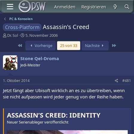
Anmelden
Registrieren
PC & Konsolen
Assassin's Creed
Cross-Platform
E
E
Dr. Sol
5. November 2006
r
r
Erste
Letzte
Vorherige
25 von 33
Nächste
s
s
t
t
e
e
Stone Qel-Droma
l
l
Jedi-Meister
l
l
e
t
r
a
1. Oktober 2014
#481
m
Jetzt fängt aber Ubisoft wirklich an es zu übertreiben, wenn
sie nicht aufpassen wird jeder genug von der Reihe haben.
ASSASSIN’S CREED: IDENTITY
Neuer Serienableger veröffentlicht