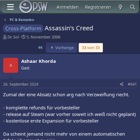
Anmelden
Registrieren
PC & Konsolen
Assassin's Creed
Cross-Platform
E
E
Dr. Sol
5. November 2006
r
r
Erste
Vorherige
33 von 33
s
s
t
t
e
e
Ashaar Khorda
l
l
A
Gast
l
l
e
t
r
a
26. September 2024
#641
m
Zumal der eine Absatz schon arg nach Verzweiflung riecht.
- komplette refunds für vorbesteller
- release auf Steam (war vorher soweit ich weiß nicht geplant)
- kostenlose erste Expansion für vorbesteller
Da scheint jemand nicht mehr von einem automatischen