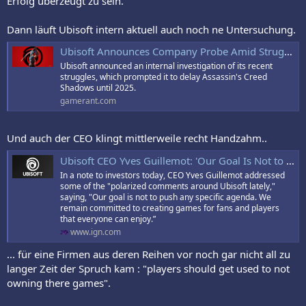
Erfolg überzeugt zu sein.
Dann läuft Ubisoft intern aktuell auch noch ne Untersuchung.
Ubisoft Announces Company Probe Amid Struggles
Ubisoft announced an internal investigation of its recent
struggles, which prompted it to delay Assassin's Creed
Shadows until 2025.
gamerant.com
Und auch der CEO klingt mittlerweile recht Handzahm..
Ubisoft CEO Yves Guillemot: 'Our Goal Is Not to Push Any Specific Agenda' - IGN
In a note to investors today, CEO Yves Guillemot addressed
some of the "polarized comments around Ubisoft lately,"
saying, "Our goal is not to push any specific agenda. We
remain committed to creating games for fans and players
that everyone can enjoy.”
www.ign.com
... für eine Firmen aus deren Reihen vor noch gar nicht all zu
langer Zeit der Spruch kam : "players should get used to not
owning there games".