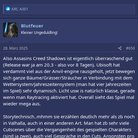
R
ARC A001
e
a
k
Blutfeuer
t
Kleiner Ungeduldling!
i
o
n
e
28. März 2025
#650
n
:
Also Assasins Creed Shadows ist eigentlich überraschend gut
(Release war ja am 20.3 - also vor 8 Tagen). Ubisoft hat
verdammt viel aus der Anvil-engine rausgeholt, jetzt bewegen
sich ganze Bäume/Grässer/Sträucher in Verbindung mit dem
Wettersystem/Jahreszeitensystem (man hat vier Jahreszeiten
im Spiel) sehr dynamisch. Licht usw is natürlich klasse, gerade
wenn man Raytracing aktiviert hat. Overall sieht das Spiel mal
wieder mega aus.
Storytechnisch..mhmm sie erzählen deutlich mehr als zb noch
in Valhalla, auch in einer anderen Art. Man hat zb sehr viele
Cutscenes über die Vergangenheit des gespielten Charakters
(sind ja zwei), auch viel Gespräche in den Cuts. Ansonsten pro