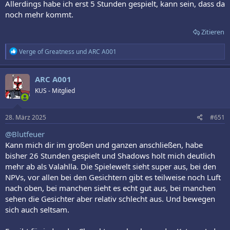
Allerdings habe ich erst 5 Stunden gespielt, kann sein, dass da
noch mehr kommt.
Zitieren
R
Verge of Greatness
und
ARC A001
e
a
k
ARC A001
t
KUS - Mitglied
i
o
n
e
28. März 2025
#651
n
:
@Blutfeuer
Kann mich dir im großen und ganzen anschließen, habe
bisher 26 Stunden gespielt und Shadows holt mich deutlich
mehr ab als Valahlla. Die Spielewelt sieht super aus, bei den
NPVs, vor allen bei den Gesichtern gibt es teilweise noch Luft
nach oben, bei manchen sieht es echt gut aus, bei manchen
sehen die Gesichter aber relativ schlecht aus. Und bewegen
sich auch seltsam.