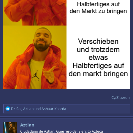
Zitieren
R
Dr. Sol
,
Aztlan
und
Ashaar Khorda
e
a
k
Aztlan
t
Ciudadano de Aztlan. Guerrero del Ejército Azteca
i