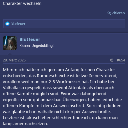
Charakter wechseln.
Zitieren
R
Blutfeuer
e
a
k
Blutfeuer
t
Kleiner Ungeduldling!
i
o
n
e
28. März 2025
#654
n
:
Mhmm ich hätte mich gern am Anfang für nen Charakter
entschieden, das Rumgeschleiche ist teilweiße nervtötend,
vorallem weil man nur 2-3 Wurfmesser hat. Ich habe bei
Valhalla so gespielt, dass sowohl Attentate als eben auch
offene Kämpfe möglich sind. Eivor war dahingehend
eigentlich sehr gut anpassbar. Überwogen, haben jedoch die
offenen Kämpfe mit dem Ausweichschritt. So richtig dodgen
war glaube ich in Valhalle nicht drin per Ausweichrolle.
Letztere ist taktisch eher schlechter finde ich, da kann man
langsamer nachsetzen.