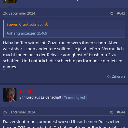
o
n
e
26. September 2024
#643
n
:
Steven Crant schrieb:
Anhang anzeigen 35469
Haha hoffen wir nicht. Zuzutrauen wers ihnen schon. Aber
wie Ashar schon andeutete sollten sie jetzt liefern. Vermutlich
macht ihnen auch der Release von ghost of tsushima 2 zu
schaffen. Und natürlich die schlechte performance der letzen
games.
Zitieren
Dr. Sol
Sith Lord aus Leidenschaft
Teammitglied
26. September 2024
#644
Da versteht man zumindest wieso Ubisoft einen Rückzieher
bei der TGS gemacht hat. Da hat wohl keiner Bock gehabt sich