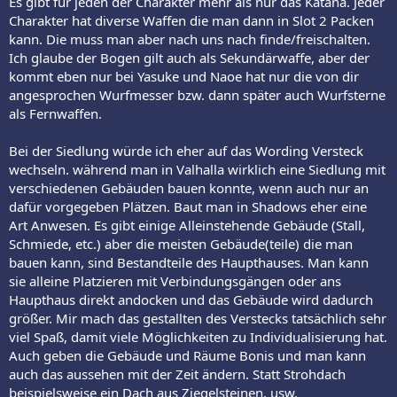
Es gibt für jeden der Charakter mehr als nur das Katana. Jeder
Charakter hat diverse Waffen die man dann in Slot 2 Packen
kann. Die muss man aber nach uns nach finde/freischalten.
Ich glaube der Bogen gilt auch als Sekundärwaffe, aber der
kommt eben nur bei Yasuke und Naoe hat nur die von dir
angesprochen Wurfmesser bzw. dann später auch Wurfsterne
als Fernwaffen.
Bei der Siedlung würde ich eher auf das Wording Versteck
wechseln. während man in Valhalla wirklich eine Siedlung mit
verschiedenen Gebäuden bauen konnte, wenn auch nur an
dafür vorgegeben Plätzen. Baut man in Shadows eher eine
Art Anwesen. Es gibt einige Alleinstehende Gebäude (Stall,
Schmiede, etc.) aber die meisten Gebäude(teile) die man
bauen kann, sind Bestandteile des Haupthauses. Man kann
sie alleine Platzieren mit Verbindungsgängen oder ans
Haupthaus direkt andocken und das Gebäude wird dadurch
größer. Mir mach das gestallten des Verstecks tatsächlich sehr
viel Spaß, damit viele Möglichkeiten zu Individualisierung hat.
Auch geben die Gebäude und Räume Bonis und man kann
auch das aussehen mit der Zeit ändern. Statt Strohdach
beispielsweise ein Dach aus Ziegelsteinen. usw.