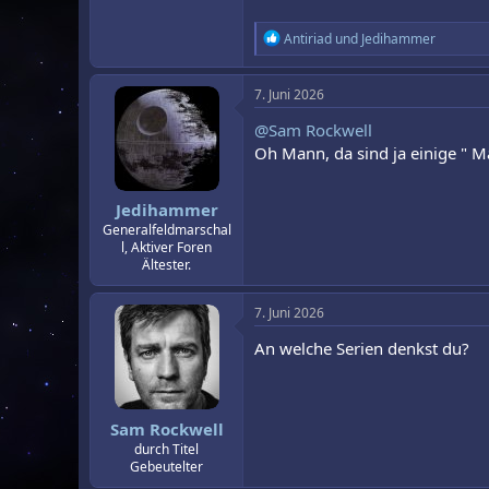
R
Antiriad
und
Jedihammer
e
a
k
7. Juni 2026
t
i
@Sam Rockwell
o
Oh Mann, da sind ja einige " M
n
e
n
Jedihammer
:
Generalfeldmarschal
l, Aktiver Foren
Ältester.
7. Juni 2026
An welche Serien denkst du?
Sam Rockwell
durch Titel
Gebeutelter