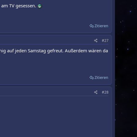
ag am TV gesessen.
Zitieren
#27
ig auf jeden Samstag gefreut. Außerdem wären da
Zitieren
#28