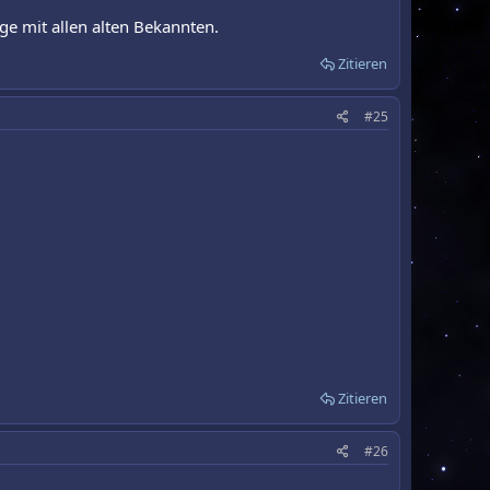
ge mit allen alten Bekannten.
Zitieren
#25
Zitieren
#26