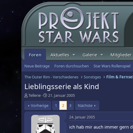
Foren
Aktuelles
Galerie
Mitglieder
Neue Beiträge
Foren durchsuchen
Star Wars Rollenspiel
The Outer Rim - Verschiedenes
Sonstiges
Film & Ferns
Lieblingsserie als Kind
E
E
Tellerie
21. Januar 2005
r
r
Vorherige
1
2
3
Nächste
s
s
t
t
e
e
24. Januar 2005
l
l
ich hab mir auch immer gern d
l
l
e
t