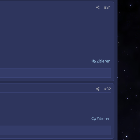
#31
Zitieren
#32
Zitieren