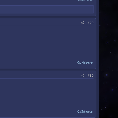
#29
Zitieren
#30
Zitieren