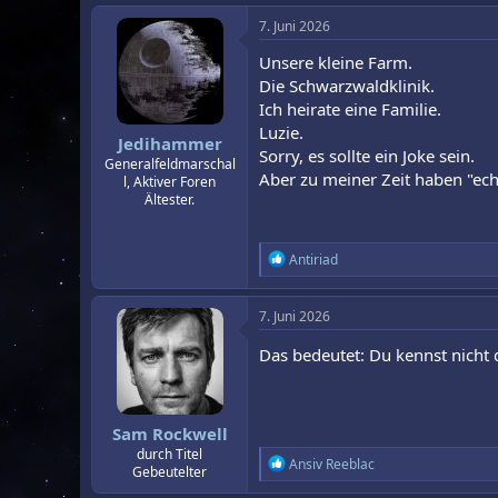
7. Juni 2026
Unsere kleine Farm.
Die Schwarzwaldklinik.
Ich heirate eine Familie.
Luzie.
Jedihammer
Sorry, es sollte ein Joke sein.
Generalfeldmarschal
Aber zu meiner Zeit haben "ech
l, Aktiver Foren
Ältester.
R
Antiriad
e
a
k
7. Juni 2026
t
i
Das bedeutet: Du kennst nicht 
o
n
e
n
Sam Rockwell
:
durch Titel
R
Ansiv Reeblac
Gebeutelter
e
a