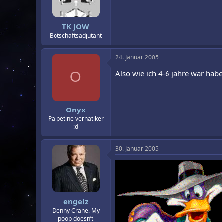
r
a
m
TK JOW
Botschaftsadjutant
24. Januar 2005
Also wie ich 4-6 jahre war hab
O
Onyx
Palpetine vernatiker
:d
30. Januar 2005
engelz
Denny Crane. My
poop doesn’t