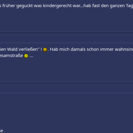
lles früher geguckt was kindergerecht war...hab fast den ganzen T
dien Wald verließen" !
. Hab mich damals schon immer wahnsinn
Sesamstraße
...
ße