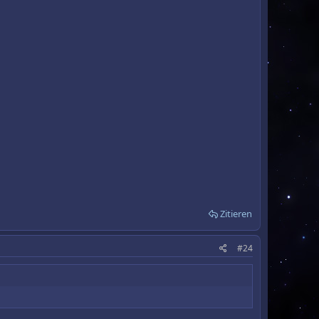
Zitieren
#24