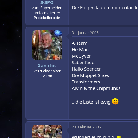
S-3PO
Die Folgen laufen momentan lei
zum Superhelden
umformatierter
Protokolldroide
31. Januar 2005
A-Team
He-Man
McGyver
Saber Rider
Xanatos
Hallo Spencer
Verrückter alter
Die Muppet Show
Mann
Transformers
Alvin & the Chipmunks
...die Liste ist ewig
23. Februar 2005
Wundert euch ruhig!