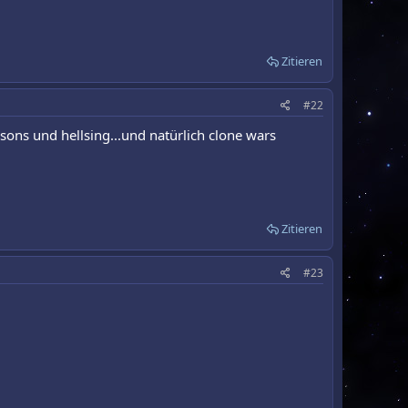
Zitieren
#22
ons und hellsing...und natürlich clone wars
Zitieren
#23