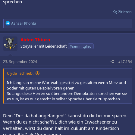
sprechen.
Zitieren
R
Ashaar Khorda
e
a
k
Aiden Thiuro
t
Storyteller mit Leidenschaft
Teammitglied
i
o
n
e
23. September 2024
#47.154
n
:
Clyde_ schrieb:
Ich fange an meine Wortwahl gesittet zu gestalten wenn Merz und
Söder mit guten Beispiel voran gehen.
Solange diese Herren so über andere Demokraten sprechen wie sie
es tun, ist es nur gerecht in selber Sprache über sie zu sprechen.
Dein "Der da hat angefangen!" kannst du dir bei mir sparen.
Wenn du es nicht schaffst, dich wie ein Erwachsener zu
verhalten, wirst du dann halt im Zukunft am Kindertisch
sitzen. Bloß als Vorwarnung.