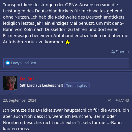
Transportdienstleistungen der ÖPNV. Ansonsten sind die
Leistungen des Deutschlandtickets für mich weitestgehend
ohne Nutzen. Ich hab die Reichweite des Deutschlandtickets
lediglich letztes Jahr ein einziges Mal benutzt, um mit der S-
Bahn von Köln nach Düsseldorf zu fahren und dort einen
Firmenwagen bei einem Autohändler abzuholen und über die
Autobahn zurück zu kommen.
Zitieren
R
Eowyn
und
Ben
e
a
k
Dr. Sol
t
Sith Lord aus Leidenschaft
Teammitglied
i
o
n
e
23. September 2024
#47.143
n
:
Ich benutze das D-Ticket zwar hauptsächlich für die Arbeit, bin
aber auch froh dass ich, wenn ich München, Berlin oder
Nürnberg besuche, nicht noch extra Tickets für die U-Bahn
kaufen muss.