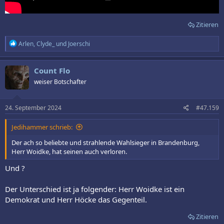
Zitieren
R
Arlen
,
Clyde_
und
Joerschi
e
a
k
Count Flo
t
weiser Botschafter
i
o
n
e
24. September 2024
#47.159
n
:
Jedihammer schrieb:
Der ach so beliebte und strahlende Wahlsieger in Brandenburg,
Herr Woidke, hat seinen auch verloren.
Und ?
Der Unterschied ist ja folgender: Herr Woidke ist ein
Demokrat und Herr Höcke das Gegenteil.
Zitieren