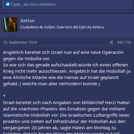
R
Clyde_
,
Ian Dice
und
Minza
e
a
k
Aztlan
t
Ciudadano de Aztlan. Guerrero del Ejército Azteca
i
o
n
e
23. September 2024
#47.150
n
:
Angeblich bereitet sich Israel nun auf eine neue Operación
gegen die Hisbolla vor.
So wie sich das gerade aufschaukelt würde ich einen offenen
Krieg nicht mehr ausschliessen. Angeblich hat die Hisbollah ja
eine Ähnliche Attacke wie die Hamas auf Israel geplannt
gehabt. ( welche man aber verhindern konnte )
*
Israel bereitet sich nach Angaben von Militärchef Herzi Halevi
auf die «nächsten Phasen» des Einsatzes gegen die militant-
islamistische Hisbollah vor. Die israelischen Luftangriffe seien
proaktiv und zielten auf Infrastruktur der Hisbollah aus den
vergangenen 20 Jahren ab, sagte Halevi am Montag zu
Soldaten. Details für die Pläne des Militärs werde er bald