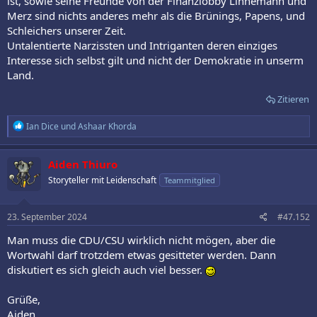
ist, sowie seine Freunde von der Finanzlobby Linnemann und
Merz sind nichts anderes mehr als die Brünings, Papens, und
Schleichers unserer Zeit.
Untalentierte Narzissten und Intriganten deren einziges
Interesse sich selbst gilt und nicht der Demokratie in unserm
Land.
Zitieren
R
Ian Dice
und
Ashaar Khorda
e
a
k
Aiden Thiuro
t
Storyteller mit Leidenschaft
Teammitglied
i
o
n
e
23. September 2024
#47.152
n
:
Man muss die CDU/CSU wirklich nicht mögen, aber die
Wortwahl darf trotzdem etwas gesitteter werden. Dann
diskutiert es sich gleich auch viel besser.
Grüße,
Aiden