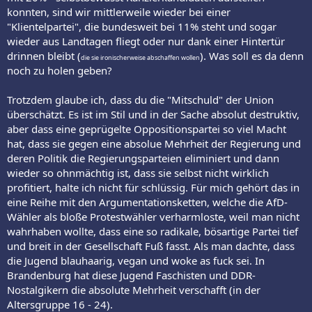
konnten, sind wir mittlerweile wieder bei einer
"Klientelpartei", die bundesweit bei 11% steht und sogar
wieder aus Landtagen fliegt oder nur dank einer Hintertür
drinnen bleibt (
). Was soll es da denn
die sie ironischerweise abschaffen wollen
noch zu holen geben?
Trotzdem glaube ich, dass du die "Mitschuld" der Union
überschätzt. Es ist im Stil und in der Sache absolut destruktiv,
aber dass eine geprügelte Oppositionspartei so viel Macht
hat, dass sie gegen eine absolue Mehrheit der Regierung und
deren Politik die Regierungsparteien eliminiert und dann
wieder so ohnmächtig ist, dass sie selbst nicht wirklich
profitiert, halte ich nicht für schlüssig. Für mich gehört das in
eine Reihe mit den Argumentationsketten, welche die AfD-
Wähler als bloße Protestwähler verharmloste, weil man nicht
wahrhaben wollte, dass eine so radikale, bösartige Partei tief
und breit in der Gesellschaft Fuß fasst. Als man dachte, dass
die Jugend blauhaarig, vegan und woke as fuck sei. In
Brandenburg hat diese Jugend Faschisten und DDR-
Nostalgikern die absolute Mehrheit verschafft (in der
Altersgruppe 16 - 24).