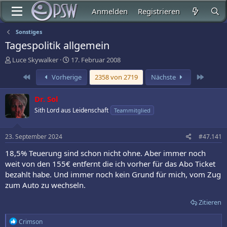
Anmelden
Registrieren
Sonstiges
Tagespolitik allgemein
E
E
Luce Skywalker
17. Februar 2008
r
r
Erste
Letzte
Vorherige
2358 von 2719
Nächste
s
s
t
t
e
e
Dr. Sol
l
l
Sith Lord aus Leidenschaft
Teammitglied
l
l
e
t
r
a
23. September 2024
#47.141
m
18,5% Teuerung sind schon nicht ohne. Aber immer noch
weit von den 155€ entfernt die ich vorher für das Abo Ticket
bezahlt habe. Und immer noch kein Grund für mich, vom Zug
zum Auto zu wechseln.
Zitieren
R
Crimson