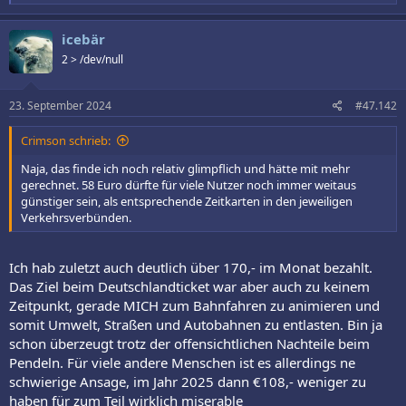
e
a
k
icebär
t
2 > /dev/null
i
o
n
e
23. September 2024
#47.142
n
:
Crimson schrieb:
Naja, das finde ich noch relativ glimpflich und hätte mit mehr
gerechnet. 58 Euro dürfte für viele Nutzer noch immer weitaus
günstiger sein, als entsprechende Zeitkarten in den jeweiligen
Verkehrsverbünden.
Ich hab zuletzt auch deutlich über 170,- im Monat bezahlt.
Das Ziel beim Deutschlandticket war aber auch zu keinem
Zeitpunkt, gerade MICH zum Bahnfahren zu animieren und
somit Umwelt, Straßen und Autobahnen zu entlasten. Bin ja
schon überzeugt trotz der offensichtlichen Nachteile beim
Pendeln. Für viele andere Menschen ist es allerdings ne
schwierige Ansage, im Jahr 2025 dann €108,- weniger zu
haben für zum Teil wirklich miserable