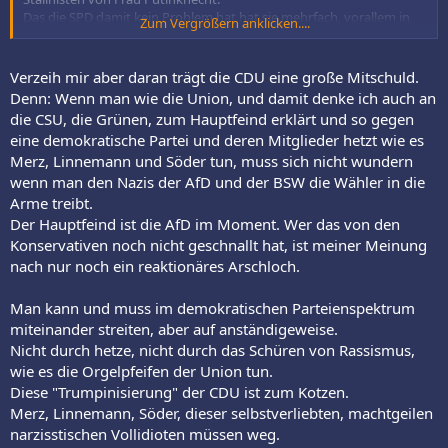
Das die SPD damit kein Problem hat hat sie mehrfach, vorallem in
Zum Vergrößern anklicken....
Brandenburg mehrfach gezeigt.
Alles in allem hat diese Wahl wieder einmal gezeigt dass das rote
Brandenburg seinen Spitznamen " Kleine DDR" verdient.
Verzeih mir aber daran trägt die CDU eine große Mitschuld.
Denn: Wenn man wie die Union, und damit denke ich auch an
die CSU, die Grünen, zum Hauptfeind erklärt und so gegen
eine demokratische Partei und deren Mitglieder hetzt wie es
Merz, Linnemann und Söder tun, muss sich nicht wundern
wenn man den Nazis der AfD und der BSW die Wähler in die
Arme treibt.
Der Hauptfeind ist die AfD im Moment. Wer das von den
Konservativen noch nicht geschnallt hat, ist meiner Meinung
nach nur noch ein reaktionäres Arschloch.
Man kann und muss im demokratischen Parteienspektrum
miteinander streiten, aber auf anständigeweise.
Nicht durch hetze, nicht durch das Schüren von Rassismus,
wie es die Orgelpfeifen der Union tun.
Diese "Trumpinisierung" der CDU ist zum Kotzen.
Merz, Linnemann, Söder, dieser selbstverliebten, machtgeilen
narzisstischen Vollidioten müssen weg.