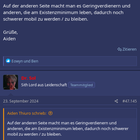
Auf der anderen Seite macht man es Geringverdienern und
anderen, die am Existenzminimum leben, dadurch noch
schwerer mobil zu werden / zu bleiben.
Grüße,
Aiden
Zitieren
R
Eowyn
und
Ben
e
a
k
Dr. Sol
t
Sith Lord aus Leidenschaft
Teammitglied
i
o
n
e
23. September 2024
#47.145
n
:
Aiden Thiuro schrieb:
Auf der anderen Seite macht man es Geringverdienern und
anderen, die am Existenzminimum leben, dadurch noch schwerer
mobil zu werden / zu bleiben.