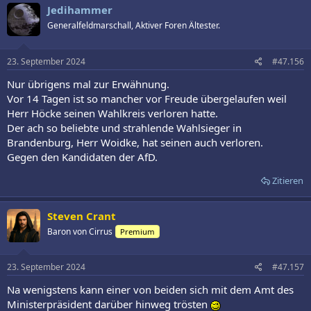
k
Jedihammer
t
Generalfeldmarschall, Aktiver Foren Ältester.
i
o
n
e
23. September 2024
#47.156
n
:
Nur übrigens mal zur Erwähnung.
Vor 14 Tagen ist so mancher vor Freude übergelaufen weil
Herr Höcke seinen Wahlkreis verloren hatte.
Der ach so beliebte und strahlende Wahlsieger in
Brandenburg, Herr Woidke, hat seinen auch verloren.
Gegen den Kandidaten der AfD.
Zitieren
Steven Crant
Baron von Cirrus
Premium
23. September 2024
#47.157
Na wenigstens kann einer von beiden sich mit dem Amt des
Ministerpräsident darüber hinweg trösten