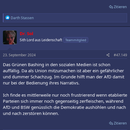
Zitieren
R
Darth Stassen
e
a
k
Dr. Sol
t
Sith Lord aus Leidenschaft
Teammitglied
i
o
n
e
23. September 2024
#47.149
n
:
Das Grünen Bashing in den sozialen Medien ist schon
auffällig. Da als Union mitzumachen ist aber ein gefährlicher
und dummer Schachzug. Im Grunde hilft man der AfD damit
nur bei der Bedienung ihres Narrativs.
Ich finde es mittlerweile nur noch frustrierend wenn etablierte
Parteien sich immer noch gegenseitig zerfleischen, während
AfD und BSW genüsslich die Demokratie aushöhlen und nach
und nach zerstören können.
Zitieren