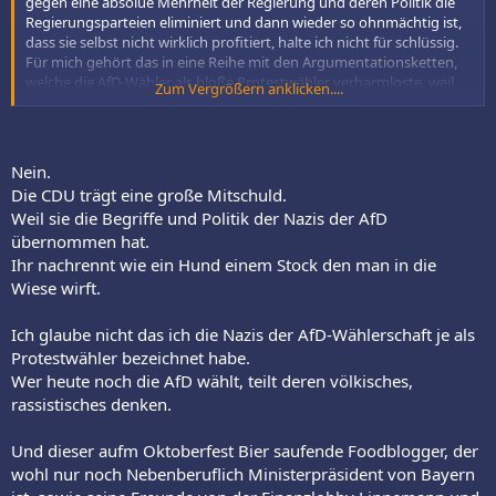
gegen eine absolue Mehrheit der Regierung und deren Politik die
Regierungsparteien eliminiert und dann wieder so ohnmächtig ist,
dass sie selbst nicht wirklich profitiert, halte ich nicht für schlüssig.
Für mich gehört das in eine Reihe mit den Argumentationsketten,
welche die AfD-Wähler als bloße Protestwähler verharmloste, weil
Zum Vergrößern anklicken....
man nicht wahrhaben wollte, dass eine so radikale, bösartige Partei
tief und breit in der Gesellschaft Fuß fasst. Als man dachte, dass die
Jugend blauhaarig, vegan und woke as fuck sei. In Brandenburg hat
diese Jugend Faschisten und DDR-Nostalgikern die absolute
Nein.
Mehrheit verschafft (in der Altersgruppe 16 - 24).
Die CDU trägt eine große Mitschuld.
Weil sie die Begriffe und Politik der Nazis der AfD
übernommen hat.
Ihr nachrennt wie ein Hund einem Stock den man in die
Wiese wirft.
Ich glaube nicht das ich die Nazis der AfD-Wählerschaft je als
Protestwähler bezeichnet habe.
Wer heute noch die AfD wählt, teilt deren völkisches,
rassistisches denken.
Und dieser aufm Oktoberfest Bier saufende Foodblogger, der
wohl nur noch Nebenberuflich Ministerpräsident von Bayern