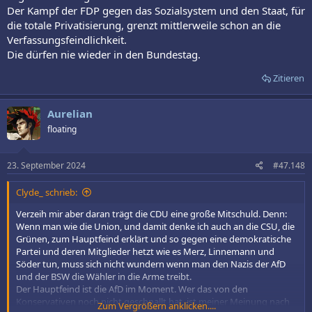
Der Kampf der FDP gegen das Sozialsystem und den Staat, für
Ich glaube kaum, dass bei einer vorgezogenen Bundestagswahl die
die totale Privatisierung, grenzt mittlerweile schon an die
FDP besser abschneiden würde als es aktuelle Umfragen zeigen.
Verfassungsfeindlichkeit.
Die dürfen nie wieder in den Bundestag.
Grüße,
Aiden
Zitieren
Aurelian
floating
23. September 2024
#47.148
Clyde_ schrieb:
Verzeih mir aber daran trägt die CDU eine große Mitschuld. Denn:
Wenn man wie die Union, und damit denke ich auch an die CSU, die
Grünen, zum Hauptfeind erklärt und so gegen eine demokratische
Partei und deren Mitglieder hetzt wie es Merz, Linnemann und
Söder tun, muss sich nicht wundern wenn man den Nazis der AfD
und der BSW die Wähler in die Arme treibt.
Der Hauptfeind ist die AfD im Moment. Wer das von den
Konservativen noch nicht geschnallt hat, ist meiner Meinung nach
Zum Vergrößern anklicken....