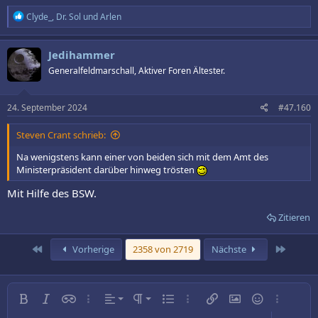
R
Clyde_
,
Dr. Sol
und
Arlen
e
a
k
Jedihammer
t
Generalfeldmarschall, Aktiver Foren Ältester.
i
o
n
e
24. September 2024
#47.160
n
:
Steven Crant schrieb:
Na wenigstens kann einer von beiden sich mit dem Amt des
Ministerpräsident darüber hinweg trösten
Mit Hilfe des BSW.
Zitieren
Erste
Letzte
Vorherige
2358 von 2719
Nächste
Linksbündig
Normal
Fett
Kursiv
Inline-Spoiler
Weitere…
Ausrichtung
Absatzformatierung
Ungeordnete Liste
Weitere…
Link einfügen
Bild einfügen
Smileys
Weitere…