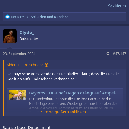
Zitieren
R
Ian Dice
,
Dr. Sol
,
Arlen
und 4 andere
e
a
k
Clyde_
t
Botschafter
i
o
n
e
23. September 2024
#47.147
n
:
Aiden Thiuro schrieb:
Der bayrische Vorsitzende der FDP plädiert dafür, dass die FDP die
Koalition auf Bundesebene verlassen soll:
Bayerns FDP-Chef Hagen drängt auf Ampel-Aus
In Brandenburg musste die FDP ihre nächste herbe
Niederlage einstecken. Wieder geben die Liberalen der
Ampel die Schuld. Kommt es zum Koalitionsbruch im
Zum Vergrößern anklicken....
Bund? Die SPD verlangt von ihrem Partner eine
Entscheidung.
www.spiegel.de
Sag so böse Dinge nicht.