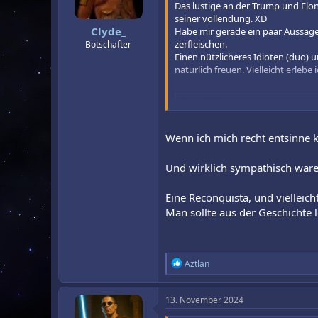
Das lustige an der Trump und Elond
e
seiner vollendung. XD
n
Clyde_
Habe mir gerade ein paar Aussagen
:
zerfleischen.
Botschafter
Einen nützlicheres Idioten (duo) 
natürlich freuen. Vielleicht erle
How Musk and Tru
The two businessmen ha
www.bbc.com
Wenn ich mich recht entsinne 
Und wirklich sympathisch ware
**
"I don't hate the man," Elon Musk t
**
Eine Reconquista, und vielleic
Man sollte aus der Geschichte l
R
Aztlan
e
a
k
13. November 2024
t