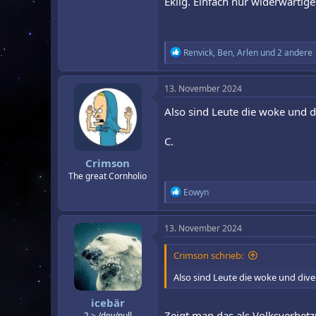
Eklig. Einfach nur widerwärtig
R
Renvick
,
Ben
,
Arlen
und 2 andere
e
a
k
13. November 2024
t
i
Also sind Leute die woke und d
o
n
C.
e
n
Crimson
:
The great Cornholio
R
Eowyn
e
a
k
13. November 2024
t
i
Crimson schrieb:
o
n
Also sind Leute die woke und dive
e
n
icebär
:
Zeigt man das als Volksverhetz
2 > /dev/null