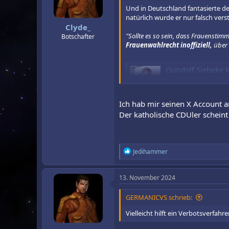
r
a
Und in Deutschland fantasierte de
m
natürlich wurde er nur falsch ver
Clyde_
"Sollte es so sein, dass Frauensti
Botschafter
Frauenwahlrecht inoffiziell,
über 
Gundolf Siebeke keilt geg
CDU-Mitglied Gundolf 
Robert Habeck und ste
sich warten. Auch Noc
Ich hab mir seinen X Account 
www.news.de
Der katholische CDUler scheint
Mittlerweile ist der Post gelöscht, 
Kann nicht so viel essen, wie ich 
R
Jedihammer
e
a
k
13. November 2024
t
i
GERMANICVS schrieb:
o
n
Vielleicht hilft ein Verbotsverfah
e
n