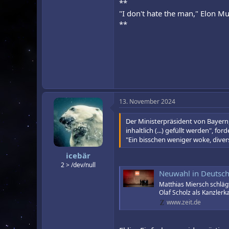
**
"I don't hate the man," Elon Mus
**
13. November 2024
Der Ministerpräsident von Bayern,
inhaltlich (...) gefüllt werden", for
"Ein bisschen weniger woke, diver
icebär
2 > /dev/null
Neuwahl in Deutschla
Matthias Miersch schlägt
Olaf Scholz als Kanzlerk
www.zeit.de