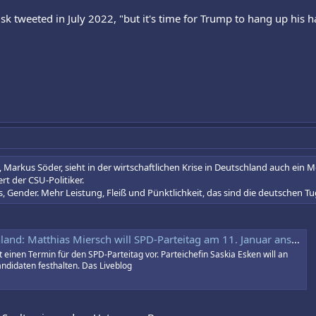
k tweeted in July 2022, "but it's time for Trump to hang up his ha
 Markus Söder, sieht in der wirtschaftlichen Krise in Deutschland auch ei
dert der CSU-Politiker.
s, Gender. Mehr Leistung, Fleiß und Pünktlichkeit, das sind die deutschen T
nd: Matthias Miersch will SPD-Parteitag am 11. Januar ansetzen
 einen Termin für den SPD-Parteitag vor. Parteichefin Saskia Esken will an
andidaten festhalten. Das Liveblog