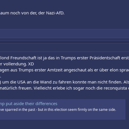
 kaum noch von der, der Nazi-AfD.
ond Freundschaft ist ja das in Trumps erster Präsidentschaft ers
ner vollendung. XD
gen aus Trumps erster Amtzeit angeschaut als er über elon sprach
.
o) um die USA an die Wand zu fahren konnte man nicht finden. A
 natürlich freuen. Vielleicht erlebe ich sogar noch die reconquis
 put aside their differences
 sparred in the past - but in this election seem firmly on the same side.