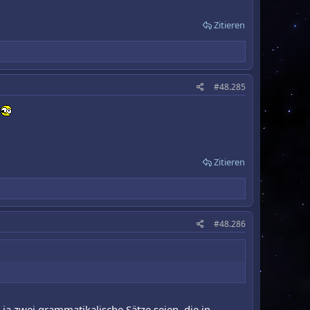
Zitieren
#48.285
.
Zitieren
#48.286
ja zwei grammatikalische Sätze seien, die in