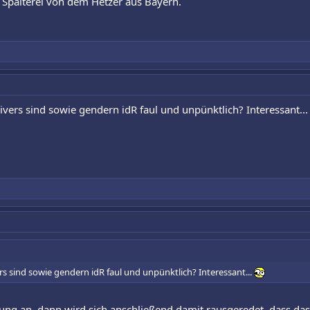
e Spalterei von dem Hetzer aus Bayern.
ivers sind sowie gendern idR faul und unpünktlich? Interessant..
rs sind sowie gendern idR faul und unpünktlich? Interessant...
ung an, dann wird sich anschließend damit rausgeredet, dass das 