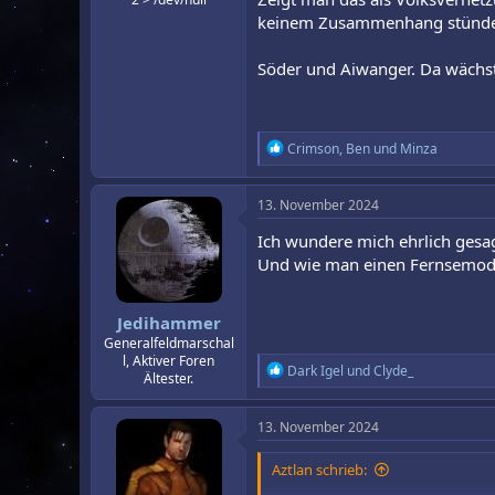
keinem Zusammenhang stünde
Söder und Aiwanger. Da wäch
R
Crimson
,
Ben
und
Minza
e
a
k
13. November 2024
t
i
Ich wundere mich ehrlich gesa
o
Und wie man einen Fernsemoder
n
e
n
Jedihammer
:
Generalfeldmarschal
l, Aktiver Foren
R
Dark Igel
und
Clyde_
Ältester.
e
a
k
13. November 2024
t
i
Aztlan schrieb:
o
n