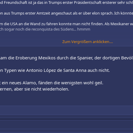
 Freundschaft ist ja das in Trumps erster Präsidentschaft ersterer sehr schl
 aus Trumps erster Amtzeit angeschaut als er über elon sprach. Ich könnte 
um die USA an die Wand zu fahren konnte man nicht finden. Als Mexikaner w
be ich sogar noch die reconquista des Südens... hmmm
Zum Vergrößern anklicken....
mp put aside their differences
ve sparred in the past - but in this election seem firmly on the same side.
kam die Eroberung Mexikos durch die Spanier, der dortigen Bevöl
n Typen wie Antonio López de Santa Anna auch nicht.
weeted in July 2022, "but it's time for Trump to hang up his hat & sail into 
ht ein neues Alamo, fänden die wenigsten wohl geil.
ernen, aber sie nicht wiederholen.