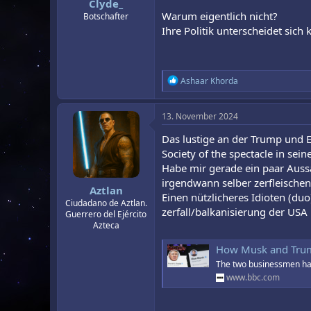
Clyde_
:
Warum eigentlich nicht?
Botschafter
Ihre Politik unterscheidet sich
R
Ashaar Khorda
e
a
k
13. November 2024
t
i
Das lustige an der Trump und El
o
Society of the spectacle in sei
n
Habe mir gerade ein paar Aussa
e
n
irgendwann selber zerfleischen
Aztlan
:
Einen nützlicheres Idioten (du
Ciudadano de Aztlan.
zerfall/balkanisierung der USA
Guerrero del Ejército
Azteca
How Musk and Trump
The two businessmen have
www.bbc.com