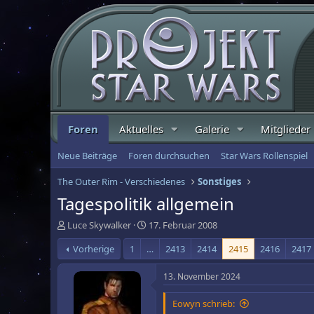
Foren
Aktuelles
Galerie
Mitglieder
Neue Beiträge
Foren durchsuchen
Star Wars Rollenspiel
The Outer Rim - Verschiedenes
Sonstiges
Tagespolitik allgemein
E
E
Luce Skywalker
17. Februar 2008
r
r
Vorherige
1
…
2413
2414
2415
2416
2417
s
s
t
t
e
e
13. November 2024
l
l
l
l
Eowyn schrieb:
e
t