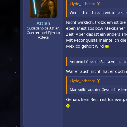
i
Clyde_ schrieb:
o
n
Wenn ich mich recht entsinne kam
e
n
Nicht wirklich, trotzdem ist d
Aztlan
:
eben Mestizos bzw Mexikaner. (
Ciudadano de Aztlan.
Guerrero del Ejército
Zeit. Aber das ist ein anders 
Azteca
Mit Reconquista meinte ich di
Mexico geholt wird
Antonio López de Santa Anna auch
War er auch nicht, hat er doch 
Clyde_ schrieb:
Man sollte aus der Geschichte lern
Genau, kein Reich ist für ewig