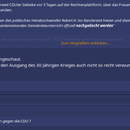
rweil CDUler Siebeke vor 3 Tagen auf der Rechtenplattform, über das Fraue
standen.
mmen den politischen Heiratsschwindler Robert H. ins Kanzleramt hieven und dam
antiemotionalen Demokratieunterricht offiziell
nachgedacht werden
"
en Robert Habeck: CDU-Mitglied stellt Frauenwahlrecht infrage und wird im Netz zerpflückt
Zum Vergrößern anklicken....
Siebeke keilt in den sozialen Netzwerken gegen Grünen-Kanzlerkandidat
llt sogar das Frauenwahlrecht infrage. Die Reaktionen lassen nicht lange auf
h-Grünen-Chefin Ricarda Lang knöpft sich das CDU-Mitglied vor.
angeschaut.
 den Ausgang des 30 Jährigen Krieges auch nicht so recht verwun
weil er ja so arm dran ist und es gar nicht so gemeint hat...
kotzen möchte.
ren gegen die CDU ?