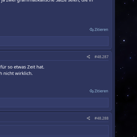
Zitieren
#48.287
ür so etwas Zeit hat.
nicht wirklich.
Zitieren
#48.288