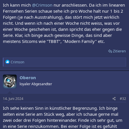
:
Ich kann mich
@Crimson
nur anschliessen. Da ich im linearen
Fernsehen Serien schaue sehe ich pro Woche halt nur 1 bis 2
Folgen (je nach Ausstrahlung), das stört mich jetzt wirklich
nicht. Und wenn ich nach einer Woche nicht weiss, was vor
einer Woche geschehen ist, dann spricht das eher gegen die
Serie. Klar, ich binge auch gewisse Dinge, das sind aber
meistens Sitcoms wie "TBBT", "Modern Family" etc.
Zitieren
R
Crimson
e
a
k
Oberon
t
loyaler Abgesandter
i
o
n
e
14. Juni 2024
#32
n
:
Ich sehe keinen Sinn in künstlicher Begrenzung. Ich binge
selten eine Serie am Stück weg, aber ich schaue gerne mal
zwei oder drei Folgen hintereinander. Finde ich sehr gut, um
in eine Serie reinzukommen. Bei einer Folge ist es gefühlt