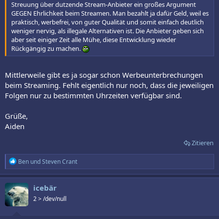
Streuung über dutzende Stream-Anbieter ein großes Argument
GEGEN Ehrlichkeit beim Streamen. Man bezahlt ja dafür Geld, weil es
praktisch, werbefrei, von guter Qualität und somit einfach deutlich
weniger nervig, als illegale Alternativen ist. Die Anbieter geben sich
aber seit einiger Zeit alle Mühe, diese Entwicklung wieder
Rückgängig zu machen.
Mittlerweile gibt es ja sogar schon Werbeunterbrechungen
beim Streaming. Fehlt eigentlich nur noch, dass die jeweiligen
Folgen nur zu bestimmten Uhrzeiten verfügbar sind.
Grüße,
Aiden
Zitieren
R
Ben
und
Steven Crant
e
a
k
icebär
t
2 > /dev/null
i
o
n