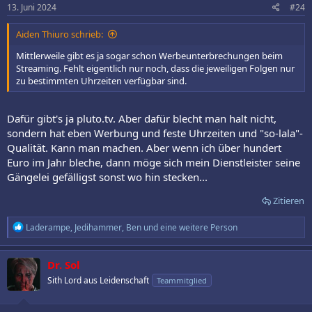
e
13. Juni 2024
#24
n
:
Aiden Thiuro schrieb:
Mittlerweile gibt es ja sogar schon Werbeunterbrechungen beim
Streaming. Fehlt eigentlich nur noch, dass die jeweiligen Folgen nur
zu bestimmten Uhrzeiten verfügbar sind.
Dafür gibt's ja pluto.tv. Aber dafür blecht man halt nicht,
sondern hat eben Werbung und feste Uhrzeiten und "so-lala"-
Qualität. Kann man machen. Aber wenn ich über hundert
Euro im Jahr bleche, dann möge sich mein Dienstleister seine
Gängelei gefälligst sonst wo hin stecken...
Zitieren
R
Laderampe
,
Jedihammer
,
Ben
und eine weitere Person
e
a
k
Dr. Sol
t
Sith Lord aus Leidenschaft
Teammitglied
i
o
n