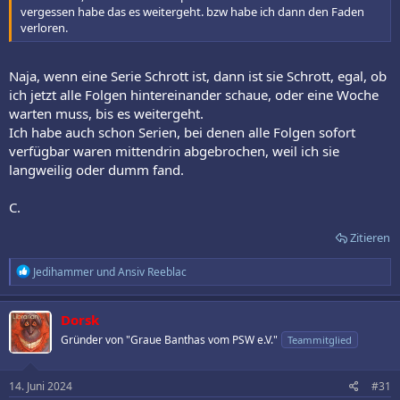
vergessen habe das es weitergeht. bzw habe ich dann den Faden
verloren.
Naja, wenn eine Serie Schrott ist, dann ist sie Schrott, egal, ob
ich jetzt alle Folgen hintereinander schaue, oder eine Woche
warten muss, bis es weitergeht.
Ich habe auch schon Serien, bei denen alle Folgen sofort
verfügbar waren mittendrin abgebrochen, weil ich sie
langweilig oder dumm fand.
C.
Zitieren
R
Jedihammer
und
Ansiv Reeblac
e
a
k
Dorsk
t
Gründer von "Graue Banthas vom PSW e.V."
Teammitglied
i
o
n
e
14. Juni 2024
#31
n