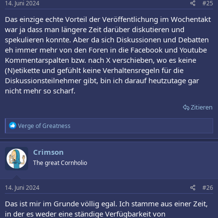
e
14. Juni 2024
#25
n
:
Das einzige echte Vorteil der Veröffentlichung im Wochentakt
war ja dass man längere Zeit darüber diskutieren und
spekulieren konnte. Aber da sich Diskussionen und Debatten
eh immer mehr von den Foren in die Facebook und Youtube
Kommentarspalten bzw. nach X verschieben, wo es keine
(N)etikette und gefühlt keine Verhaltensregeln für die
Diskussionsteilnehmer gibt, bin ich darauf heutzutage gar
nicht mehr so scharf.
Zitieren
R
Verge of Greatness
e
a
k
Crimson
t
The great Cornholio
i
o
n
e
14. Juni 2024
#26
n
:
Das ist mir im Grunde völlig egal. Ich stamme aus einer Zeit,
in der es weder eine ständige Verfügbarkeit von