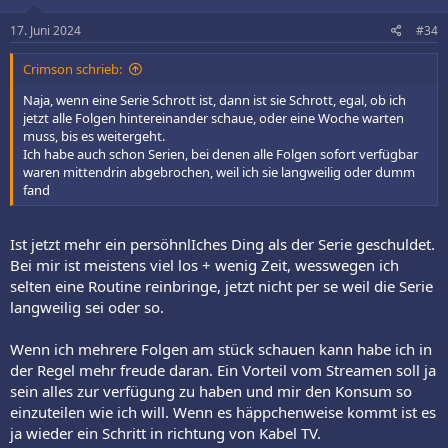
n
e
17. Juni 2024
#34
n
:
Crimson schrieb:
Naja, wenn eine Serie Schrott ist, dann ist sie Schrott, egal, ob ich
jetzt alle Folgen hintereinander schaue, oder eine Woche warten
muss, bis es weitergeht.
Ich habe auch schon Serien, bei denen alle Folgen sofort verfügbar
waren mittendrin abgebrochen, weil ich sie langweilig oder dumm
fand
Ist jetzt mehr ein persöhnlIches Ding als der Serie geschuldet.
Bei mir ist meistens viel los + wenig Zeit, wesswegen ich
selten eine Routine reinbringe, jetzt nicht per se weil die Serie
langweilig sei oder so.
Wenn ich mehrere Folgen am stück schauen kann habe ich in
der Regel mehr freude daran. Ein Vorteil vom Streamen soll ja
sein alles zur verfügung zu haben und mir den Konsum so
einzuteilen wie ich will. Wenn es häppchenweise kommt ist es
ja wieder ein Schritt in richtung von Kabel TV.