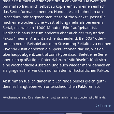
dass es für mich auf die Serie drauf ankommt. Da wäre (ich
bin mal so frei, mich selbst zu kopieren) zum einen einfach
das Serienformat zu nennen: Handelt es sich ohnehin um
Procedural mit sogenannten "case-of-the-weeks", passt für
mich eine wöchentliche Ausstrahlung mehr als bei einem
Serial, das wie ein "1000-Minuten-Film" aufgebaut ist.
Darüber hinaus ist zum anderen aber auch der "Mysterien-
Faktor" meiner Ansicht nach entscheidend: Bei
LOST
oder -
um ein neues Beispiel aus dem Streaming-Zeitalter zu nennen
-
WandaVision
gehörten die Spekulationen darum, was da
überhaupt abgeht, zentral zum Hype dazu. Bietet eine Serie
aber kein großartiges Potenzial zum "Miträtseln", fühlt sich
eine wöchentliche Ausstrahlung auch wieder mehr danach an,
als ginge es hier wirklich nur um den wirtschaftlichen Faktor.
Abstimmen tue ich daher mit "Ich finde beides gleich gut" -
denn es hängt eben von unterschiedlichen Faktoren ab.
*Wochenenden sind für andere Sachen und, wenn ich mal was gucken will, Filme da.
Zitieren