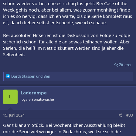
schon wieder vorbei, ehe es richtig los geht. Bei Case of the
Week gehts noch, aber bei allem, was zusammenhängt finde
ich es so nervig, dass ich eh warte, bis die Serie komplett raus
ist, da ich lieber selbst entscheide, wie ich schaue.
Bei absoluten Hitserien ist die Diskussion von Folge zu Folge
sicherlich schön, für alle die an sowas teilhaben wollen. Aber
Serien, die heiß im Netz diskutiert werden sind ja eher die
Seltenheit.
Zitieren
R
Darth Stassen
und
Ben
e
a
k
Laderampe
t
L
loyale Senatswache
i
o
n
e
15. Juni 2024
#33
n
:
Ganz klar am Stück. Bei wöchentlicher Ausstrahlung bleibt
mir die Serie viel weniger in Gedächtnis, weil sie sich die