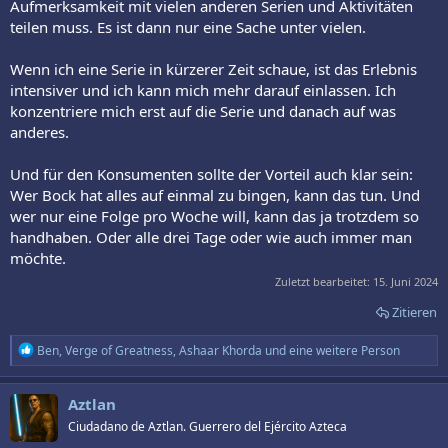
Aufmerksamkeit mit vielen anderen Serien und Aktivitäten
teilen muss. Es ist dann nur eine Sache unter vielen.
Wenn ich eine Serie in kürzerer Zeit schaue, ist das Erlebnis
intensiver und ich kann mich mehr darauf einlassen. Ich
konzentriere mich erst auf die Serie und danach auf was
anderes.
Und für den Konsumenten sollte der Vorteil auch klar sein:
Wer Bock hat alles auf einmal zu bingen, kann das tun. Und
wer nur eine Folge pro Woche will, kann das ja trotzdem so
handhaben. Oder alle drei Tage oder wie auch immer man
möchte.
Zuletzt bearbeitet:
15. Juni 2024
Zitieren
R
Ben
,
Verge of Greatness
,
Ashaar Khorda
und eine weitere Person
e
a
k
Aztlan
t
Ciudadano de Aztlan. Guerrero del Ejército Azteca
i
o