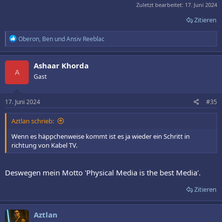
Zuletzt bearbeitet:
17. Juni 2024
Zitieren
R
Oberon
,
Ben
und
Ansiv Reeblac
e
a
k
Ashaar Khorda
t
A
Gast
i
o
n
e
17. Juni 2024
#35
n
:
Aztlan schrieb:
Wenn es häppchenweise kommt ist es ja wieder ein Schritt in
richtung von Kabel TV.
Deswegen mein Motto 'Physical Media is the best Media'.
Zitieren
Aztlan