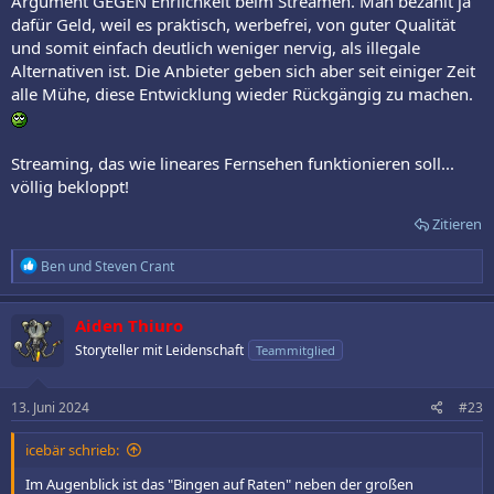
Argument GEGEN Ehrlichkeit beim Streamen. Man bezahlt ja
dafür Geld, weil es praktisch, werbefrei, von guter Qualität
und somit einfach deutlich weniger nervig, als illegale
Alternativen ist. Die Anbieter geben sich aber seit einiger Zeit
alle Mühe, diese Entwicklung wieder Rückgängig zu machen.
Streaming, das wie lineares Fernsehen funktionieren soll...
völlig bekloppt!
Zitieren
R
Ben
und
Steven Crant
e
a
k
Aiden Thiuro
t
Storyteller mit Leidenschaft
Teammitglied
i
o
n
e
13. Juni 2024
#23
n
:
icebär schrieb:
Im Augenblick ist das "Bingen auf Raten" neben der großen