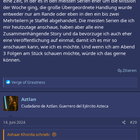
eine Zeit, in der es in den meisten Serien eher um die Mission
der Woche ging, die große Übergeordnete Handlung wurde
entweder nur am Rande oder eben in den ein bis zwei
Mehrteilern je Staffel abgehandelt. Die meisten Serien die ich
mir heutzutage anschaue, haben aber alle eine
Zusammenhängende Story und da bevorzuge ich auch eher
eine Veröffentlichung auf einmal, damit ich es mir so
anschauen kann, wie ich es möchte. Und wenn ich am Abend
3 Folgen am Stück schauen möchte, würde ich das gerne
können.
Zitieren
R
Verge of Greatness
e
a
k
Aztlan
t
Ciudadano de Aztlan. Guerrero del Ejército Azteca
i
o
n
e
14. Juni 2024
#29
n
:
Ashaar Khorda schrieb: