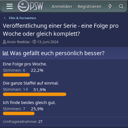
Anmelden
Registrieren
Film & Fernsehen
Veröffentlichung einer Serie - eine Folge pro
Woche oder gleich komplett?
E
E
Ansiv Reeblac
13. Juni 2024
r
r
s
Was gefällt euch persönlich besser?
s
t
t
e
e
Eine Folge pro Woche.
l
l
Stimmen:
6
22,2%
l
l
e
t
r
a
Die ganze Staffel auf einmal.
m
Stimmen:
14
51,9%
Ich finde beides gleich gut.
Stimmen:
7
25,9%
Umfrageteilnehmer
27