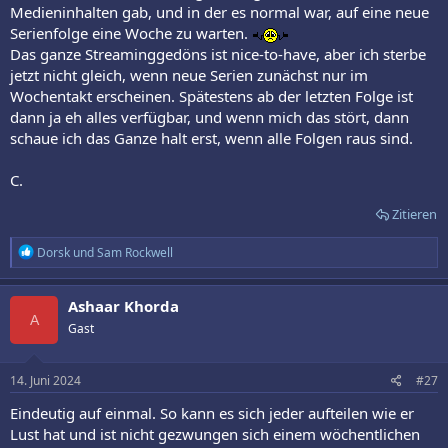
Medieninhalten gab, und in der es normal war, auf eine neue
Serienfolge eine Woche zu warten.
Das ganze Streaminggedöns ist nice-to-have, aber ich sterbe
jetzt nicht gleich, wenn neue Serien zunächst nur im
Wochentakt erscheinen. Spätestens ab der letzten Folge ist
dann ja eh alles verfügbar, und wenn mich das stört, dann
schaue ich das Ganze halt erst, wenn alle Folgen raus sind.
C.
Zitieren
R
Dorsk
und
Sam Rockwell
e
a
k
Ashaar Khorda
t
A
Gast
i
o
n
e
14. Juni 2024
#27
n
:
Eindeutig auf einmal. So kann es sich jeder aufteilen wie er
Lust hat und ist nicht gezwungen sich einem wöchentlichen