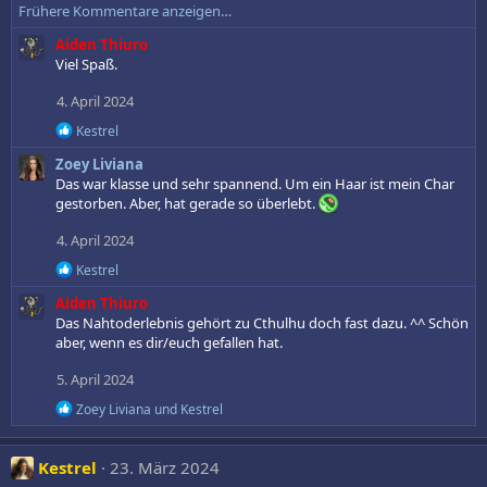
n
Frühere Kommentare anzeigen…
a
:
k
Aiden Thiuro
t
Viel Spaß.
i
o
4. April 2024
n
R
Kestrel
e
e
n
Zoey Liviana
a
:
k
Das war klasse und sehr spannend. Um ein Haar ist mein Char
t
gestorben. Aber, hat gerade so überlebt.
i
o
4. April 2024
n
e
R
Kestrel
n
e
Aiden Thiuro
:
a
k
Das Nahtoderlebnis gehört zu Cthulhu doch fast dazu. ^^ Schön
t
aber, wenn es dir/euch gefallen hat.
i
o
5. April 2024
n
e
R
Zoey Liviana
und
Kestrel
n
e
:
a
k
Kestrel
23. März 2024
t