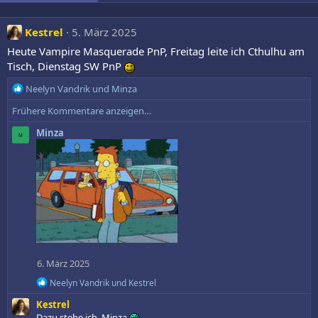
Kestrel
5. März 2025
Heute Vampire Masquerade PnP, Freitag leite ich Cthulhu am
Tisch, Dienstag SW PnP
R
Neelyn Vandrik
und
Minza
e
Frühere Kommentare anzeigen…
a
k
Minza
M
t
i
o
n
e
n
:
6. März 2025
R
Neelyn Vandrik
und
Kestrel
e
Kestrel
a
k
Dazu stehe ich, Minza