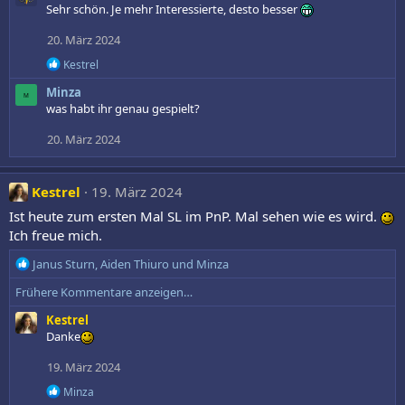
k
Sehr schön. Je mehr Interessierte, desto besser
t
i
20. März 2024
o
R
n
Kestrel
e
e
Minza
a
n
M
k
was habt ihr genau gespielt?
:
t
i
20. März 2024
o
n
e
Kestrel
19. März 2024
n
:
Ist heute zum ersten Mal SL im PnP. Mal sehen wie es wird.
Ich freue mich.
R
Janus Sturn
,
Aiden Thiuro
und
Minza
e
Frühere Kommentare anzeigen…
a
k
Kestrel
t
Danke
i
o
19. März 2024
n
R
Minza
e
e