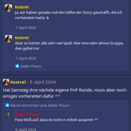
n
e
Kestrel
a
e
k
Ja, wir haben gerade mal die Hälfte der Story geschafft, die ich
n
t
vorbereitet hatte
:
i
o
7. April 2024
n
e
Kestrel
n
Aber es hatten alle sehr viel Spaß. War eine sehr aktive Gruppe,
:
dies gefiel mir
7. April 2024
R
Aiden Thiuro
e
a
k
Kestrel
5. April 2024
t
i
Hat Samstag ihre nächste eigene PnP Runde, muss aber noch
o
einiges vorbereiten dafür ^^
n
e
R
Raven Montclair
und
Aiden Thiuro
n
e
:
Aiden Thiuro
a
Pass bloß auf, dass es nicht in Arbeit ausartet ^^
k
t
5. April 2024