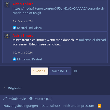
n
Aiden Thiuro
a
:
k
https://media1.tenor.com/m/XF5gjvDxOxQAAAAC/leonardo-di-
t
caprio-one-of-us.gif
i
o
19. März 2024
n
e
R
Kestrel
und
Minza
n
e
Aiden Thiuro
:
a
k
Minza freut sich immer, wenn man danach im
Rollenspiel-Thread
t
von seinen Erlebnissen berichtet.
i
o
19. März 2024
n
e
R
Minza
und
Kestrel
n
e
:
a
k
Letzte
1 von 11
Nächste
t
i
o
n
Mitglieder
e
n
:
Default Style
Deutsch [Du]
Nutzungsbedingungen
Datenschutz
Hilfe und Impressum
R
S