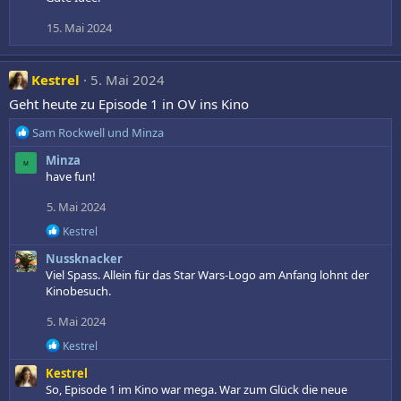
k
t
15. Mai 2024
i
o
n
Kestrel
5. Mai 2024
e
n
Geht heute zu Episode 1 in OV ins Kino
:
R
Sam Rockwell
und
Minza
e
Minza
a
M
have fun!
k
t
5. Mai 2024
i
o
R
Kestrel
n
e
Nussknacker
a
e
k
Viel Spass. Allein für das Star Wars-Logo am Anfang lohnt der
n
t
Kinobesuch.
:
i
o
5. Mai 2024
n
e
R
Kestrel
n
e
Kestrel
:
a
k
So, Episode 1 im Kino war mega. War zum Glück die neue