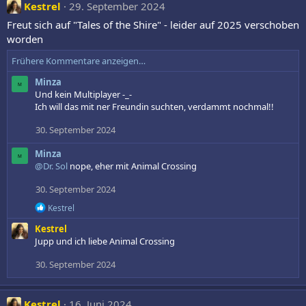
k
Kestrel
29. September 2024
t
i
Freut sich auf "Tales of the Shire" - leider auf 2025 verschoben
o
worden
n
e
Frühere Kommentare anzeigen…
n
:
Minza
M
Und kein Multiplayer -_-
Ich will das mit ner Freundin suchten, verdammt nochmal!!
30. September 2024
Minza
M
@Dr. Sol
nope, eher mit Animal Crossing
30. September 2024
R
Kestrel
e
Kestrel
a
k
Jupp und ich liebe Animal Crossing
t
i
30. September 2024
o
n
e
Kestrel
16. Juni 2024
n