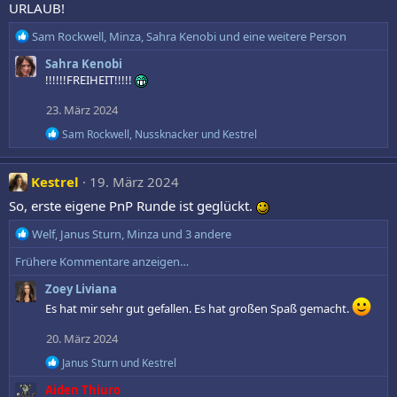
i
URLAUB!
o
n
R
Sam Rockwell
,
Minza
,
Sahra Kenobi
und eine weitere Person
e
e
n
Sahra Kenobi
a
:
!!!!!!FREIHEIT!!!!!
k
t
23. März 2024
i
o
R
Sam Rockwell
,
Nussknacker
und
Kestrel
n
e
a
e
k
n
Kestrel
19. März 2024
t
:
i
So, erste eigene PnP Runde ist geglückt.
o
n
R
Welf
,
Janus Sturn
,
Minza
und 3 andere
e
e
n
Frühere Kommentare anzeigen…
a
:
k
Zoey Liviana
t
Es hat mir sehr gut gefallen. Es hat großen Spaß gemacht.
i
o
20. März 2024
n
e
R
Janus Sturn
und
Kestrel
e
n
Aiden Thiuro
a
: