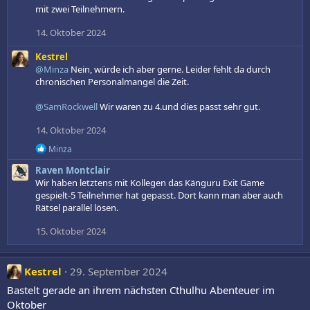
e
mit zwei Teilnehmern.
n
:
14. Oktober 2024
Kestrel
@Minza
Nein, würde ich aber gerne. Leider fehlt da durch
chronischen Personalmangel die Zeit.
@SamRockwell
Wir waren zu 4.und dies passt sehr gut.
14. Oktober 2024
R
Minza
e
Raven Montclair
a
k
Wir haben letztens mit Kollegen das Känguru Exit Game
t
gespielt-5 Teilnehmer hat gepasst. Dort kann man aber auch
i
Rätsel parallel lösen.
o
n
15. Oktober 2024
e
n
:
Kestrel
29. September 2024
Bastelt gerade an ihrem nächsten Cthulhu Abenteuer im
Oktober