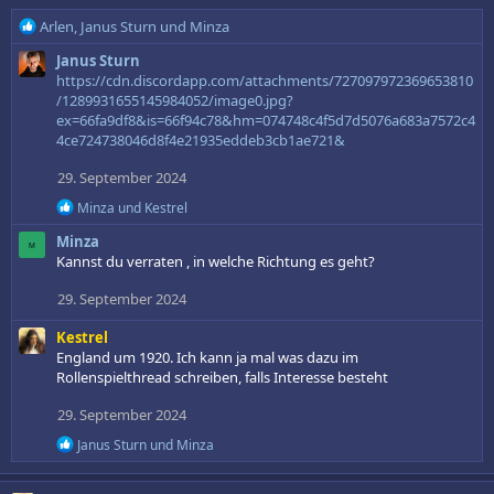
R
Arlen
,
Janus Sturn
und
Minza
e
Janus Sturn
a
https://cdn.discordapp.com/attachments/727097972369653810
k
/1289931655145984052/image0.jpg?
t
ex=66fa9df8&is=66f94c78&hm=074748c4f5d7d5076a683a7572c4
i
4ce724738046d8f4e21935eddeb3cb1ae721&
o
n
29. September 2024
e
n
R
Minza
und
Kestrel
:
e
Minza
a
M
k
Kannst du verraten , in welche Richtung es geht?
t
i
29. September 2024
o
n
Kestrel
e
England um 1920. Ich kann ja mal was dazu im
n
Rollenspielthread schreiben, falls Interesse besteht
:
29. September 2024
R
Janus Sturn
und
Minza
e
a