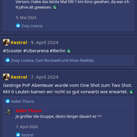
t
Version. Habe das letzte Mal SW 1 km Kino gesehen, da war ich
i
9 Jahre alt gewesen.
o
n
5. Mai 2024
e
n
R
Zoey Liviana
:
e
a
k
Kestrel
9. April 2024
t
i
#Scooter #Uberarena #Berlin
o
n
R
Zoey Liviana
,
Sam Rockwell
und
Ansiv Reeblac
e
e
n
a
:
k
Kestrel
7. April 2024
t
Gestrige PnP Abenteuer wurde vom One Shot zum Two Shot.
i
Mit 6 Leuten kamen wir nicht so gut vorwärts wie erwartet.
o
n
R
Aiden Thiuro
e
e
n
Aiden Thiuro
a
:
Je größer die Gruppe, desto länger dauert es ^^
k
t
7. April 2024
i
o
R
Kestrel