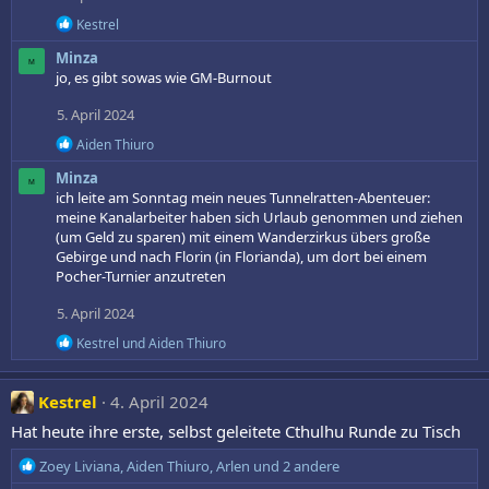
i
o
R
Kestrel
n
e
Minza
a
e
M
k
jo, es gibt sowas wie GM-Burnout
n
t
:
i
5. April 2024
o
R
n
Aiden Thiuro
e
e
Minza
a
n
M
k
ich leite am Sonntag mein neues Tunnelratten-Abenteuer:
:
t
meine Kanalarbeiter haben sich Urlaub genommen und ziehen
i
(um Geld zu sparen) mit einem Wanderzirkus übers große
o
Gebirge und nach Florin (in Florianda), um dort bei einem
n
Pocher-Turnier anzutreten
e
n
5. April 2024
:
R
Kestrel
und
Aiden Thiuro
e
a
k
Kestrel
4. April 2024
t
i
Hat heute ihre erste, selbst geleitete Cthulhu Runde zu Tisch
o
n
R
Zoey Liviana
,
Aiden Thiuro
,
Arlen
und 2 andere
e
e