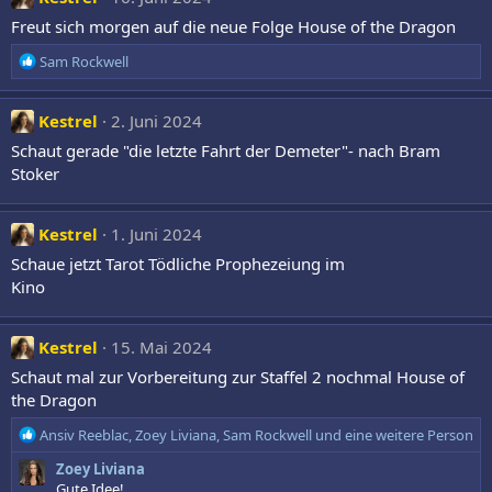
:
Freut sich morgen auf die neue Folge House of the Dragon
R
Sam Rockwell
e
a
k
Kestrel
2. Juni 2024
t
Schaut gerade "die letzte Fahrt der Demeter"- nach Bram
i
Stoker
o
n
e
Kestrel
1. Juni 2024
n
:
Schaue jetzt Tarot Tödliche Prophezeiung im
Kino
Kestrel
15. Mai 2024
Schaut mal zur Vorbereitung zur Staffel 2 nochmal House of
the Dragon
R
Ansiv Reeblac
,
Zoey Liviana
,
Sam Rockwell
und eine weitere Person
e
Zoey Liviana
a
Gute Idee!