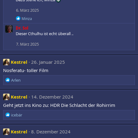
t
i
6. März 2025
o
R
n
Minza
e
e
Dr. Sol
a
n
k
Dieser Cthulhu ist echt überall ..
:
t
i
7. März 2025
o
n
e
Kestrel
26. Januar 2025
n
:
Nosferatu- toller Film
R
Arlen
e
a
k
Kestrel
14. Dezember 2024
t
Geht jetzt ins Kino zu: HDR Die Schlacht der Rohirrim
i
o
R
icebär
n
e
e
a
n
k
Kestrel
8. Dezember 2024
:
t