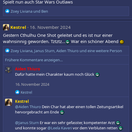
Spielt nun auch Star Wars Outlaws
i
o
R
Zoey Liviana
und
Ben
n
e
e
a
n
k
Kestrel
16. November 2024
:
t
Gestern Cthulhu One Shot geleitet und es ist nur einer
i
wahnsinnig geworden. Tztztz...
War ein schöner Abend
o
n
R
Zoey Liviana
,
Janus Sturn
,
Aiden Thiuro
und eine weitere Person
e
e
n
Frühere Kommentare anzeigen…
a
:
k
Aiden Thiuro
t
Dafür hatte mein Charakter kaum noch Glück
i
o
16. November 2024
n
R
Kestrel
e
e
n
Kestrel
a
:
k
@Aiden Thiuro
Dein Char hat aber einen tollen Zeitungsartikel
t
hervorgebracht am Ende
i
o
@Janus Sturn
Er war ein sehr gefasster, kompetenter Arzt
n
und konnte sogar
@Leela Kaveri
vor dem Verbluten retten
e