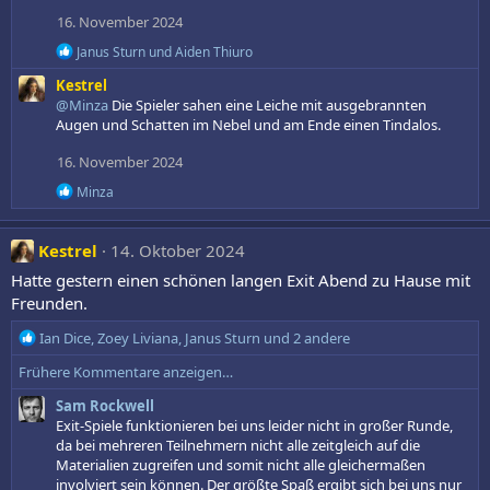
n
16. November 2024
:
R
Janus Sturn
und
Aiden Thiuro
e
Kestrel
a
k
@Minza
Die Spieler sahen eine Leiche mit ausgebrannten
t
Augen und Schatten im Nebel und am Ende einen Tindalos.
i
o
16. November 2024
n
e
R
Minza
n
e
:
a
k
Kestrel
14. Oktober 2024
t
i
Hatte gestern einen schönen langen Exit Abend zu Hause mit
o
Freunden.
n
e
R
Ian Dice
,
Zoey Liviana
,
Janus Sturn
und 2 andere
n
e
:
Frühere Kommentare anzeigen…
a
k
Sam Rockwell
t
Exit-Spiele funktionieren bei uns leider nicht in großer Runde,
i
da bei mehreren Teilnehmern nicht alle zeitgleich auf die
o
Materialien zugreifen und somit nicht alle gleichermaßen
n
involviert sein können. Der größte Spaß ergibt sich bei uns nur