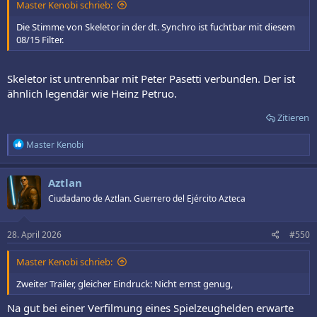
Master Kenobi schrieb:
Die Stimme von Skeletor in der dt. Synchro ist fuchtbar mit diesem
08/15 Filter.
Skeletor ist untrennbar mit Peter Pasetti verbunden. Der ist
ähnlich legendär wie Heinz Petruo.
Zitieren
R
Master Kenobi
e
a
k
Aztlan
t
Ciudadano de Aztlan. Guerrero del Ejército Azteca
i
o
n
e
28. April 2026
#550
n
:
Master Kenobi schrieb:
Zweiter Trailer, gleicher Eindruck: Nicht ernst genug,
Na gut bei einer Verfilmung eines Spielzeughelden erwarte