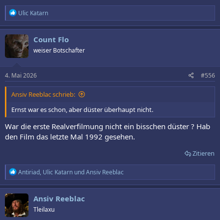
R
Ulic Katarn
e
a
k
Count Flo
t
weiser Botschafter
i
o
n
e
4. Mai 2026
#556
n
:
Ansiv Reeblac schrieb:
Ernst war es schon, aber düster überhaupt nicht.
War die erste Realverfilmung nicht ein bisschen düster ? Hab
den Film das letzte Mal 1992 gesehen.
Zitieren
R
Antiriad
,
Ulic Katarn
und
Ansiv Reeblac
e
a
k
Ansiv Reeblac
t
Tleilaxu
i
o