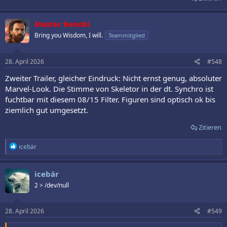
Master Kenobi
Bring you Wisdom, I will.
Teammitglied
28. April 2026
#548
Zweiter Trailer, gleicher Eindruck: Nicht ernst genug, absoluter
Marvel-Look. Die Stimme von Skeletor in der dt. Synchro ist
fuchtbar mit diesem 08/15 Filter. Figuren sind optisch ok bis
ziemlich gut umgesetzt.
Zitieren
R
icebär
e
a
k
icebär
t
2 > /dev/null
i
o
n
e
28. April 2026
#549
n
: