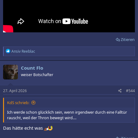
Zitieren
R
Ansiv Reeblac
e
a
k
Count Flo
t
weiser Botschafter
i
o
n
e
27. April 2026
#544
n
:
KdS schrieb:
Ich werde schon glücklich sein, wenn irgendwer durch eine Falltür
rauscht, weil der Thron bewegt wird....
Das hätte echt was