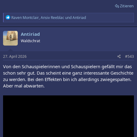
Zitieren
R
Raven Montclair
,
Ansiv Reeblac
und
Antiriad
e
a
k
Antiriad
t
Waldschrat
i
o
n
e
27. April 2026
#543
n
:
Von den Schauspielerinnen und Schauspielern gefällt mir das
schon sehr gut. Das scheint eine ganz interessante Geschichte
zu werden. Bei den Effekten bin ich allerdings zwiegespalten.
Aber mal abwarten.