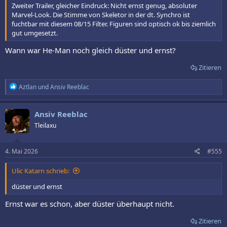
Zweiter Trailer, gleicher Eindruck: Nicht ernst genug, absoluter
Marvel-Look. Die Stimme von Skeletor in der dt. Synchro ist
fuchtbar mit diesem 08/15 Filter. Figuren sind optisch ok bis ziemlich
gut umgesetzt.
Wann war He-Man noch gleich düster und ernst?
Zitieren
R
Aztlan
und
Ansiv Reeblac
e
a
k
Ansiv Reeblac
t
Tleilaxu
i
o
n
e
4. Mai 2026
#555
n
:
Ulic Katarn schrieb:
düster und ernst
Ernst war es schon, aber düster überhaupt nicht.
Zitieren