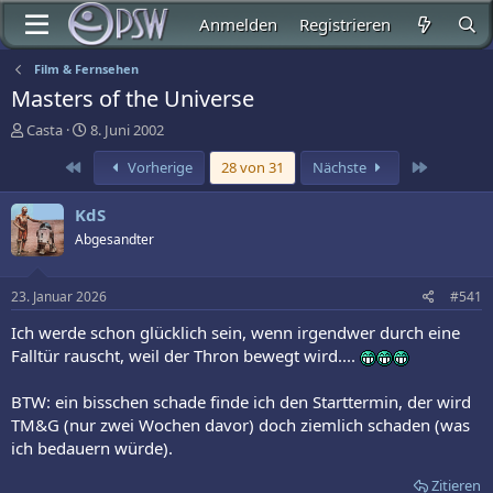
Anmelden
Registrieren
Film & Fernsehen
Masters of the Universe
E
E
Casta
8. Juni 2002
r
r
Erste
Letzte
Vorherige
28 von 31
Nächste
s
s
t
t
e
e
KdS
l
l
Abgesandter
l
l
e
t
r
a
23. Januar 2026
#541
m
Ich werde schon glücklich sein, wenn irgendwer durch eine
Falltür rauscht, weil der Thron bewegt wird....
BTW: ein bisschen schade finde ich den Starttermin, der wird
TM&G (nur zwei Wochen davor) doch ziemlich schaden (was
ich bedauern würde).
Zitieren