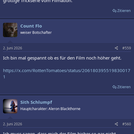
grottige Trickserie vom Filmation.
Zitieren
Count Flo
weiser Botschafter
2. Juni 2026
#559
Ich bin mal gespannt ob es für den Film noch höher geht.
https://x.com/RottenTomatoes/status/206180395519830017
1
Zitieren
Sith Schlumpf
Hauptcharakter: Aleron Blackthorne
2. Juni 2026
#560
Ich muss sagen, dass mich der Film bisher so gar nicht