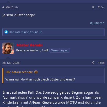
n
e
4. Mai 2026
#557
n
:
Ja sehr düster sogar
Zitieren
R
Ulic Katarn
und
Count Flo
e
a
k
Master Kenobi
t
Bring you Wisdom, I will.
Teammitglied
i
o
n
e
26. Mai 2026
#558
n
:
Ulic Katarn schrieb:
Wann war He-Man noch gleich düster und ernst?
Ernst auf jeden Fall. Das Spielzeug galt zu Beginn sogar als
"zu martialisch" und wurde schwer kritisiert, Zum harmlosen
Kinderkram mit A-Team Gewalt wurde MOTU erst durch die