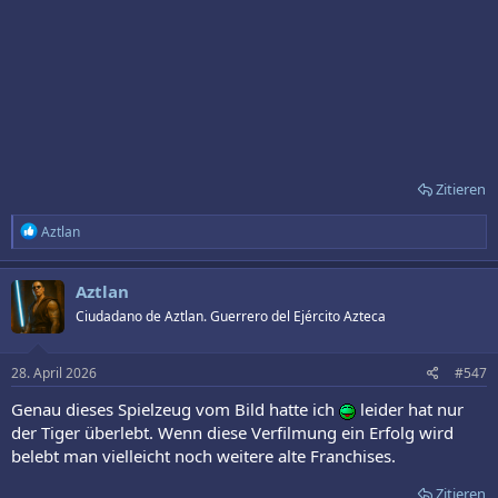
Zitieren
R
Aztlan
e
a
k
Aztlan
t
Ciudadano de Aztlan. Guerrero del Ejército Azteca
i
o
n
e
28. April 2026
#547
n
:
Genau dieses Spielzeug vom Bild hatte ich
leider hat nur
der Tiger überlebt. Wenn diese Verfilmung ein Erfolg wird
belebt man vielleicht noch weitere alte Franchises.
Zitieren