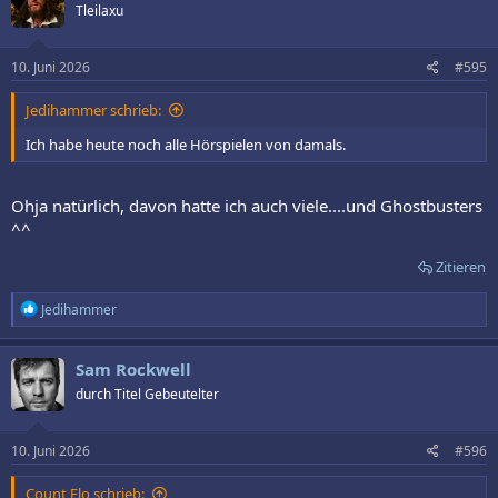
Tleilaxu
i
o
n
e
10. Juni 2026
#595
n
:
Jedihammer schrieb:
Ich habe heute noch alle Hörspielen von damals.
Ohja natürlich, davon hatte ich auch viele....und Ghostbusters
^^
Zitieren
R
Jedihammer
e
a
k
Sam Rockwell
t
durch Titel Gebeutelter
i
o
n
e
10. Juni 2026
#596
n
:
Count Flo schrieb: