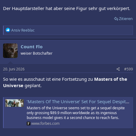
Der Hauptdarsteller hat aber seine Figur sehr gut verkörpert.
Zitieren
R
Ansiv Reeblac
e
a
k
Count Flo
t
weiser Botschafter
i
o
n
e
20. Juni 2026
#599
n
:
So wie es ausschaut ist eine Fortsetzung zu
Masters of the
Universe
geplant.
‘Masters Of The Universe’ Set For Sequel Despite Dismal Box Office
Masters of the Universe seems set to get a sequel despite
only grossing $89.9 million worldwide as its ingenious
business model gives it a second chance to reach fans.
www.forbes.com