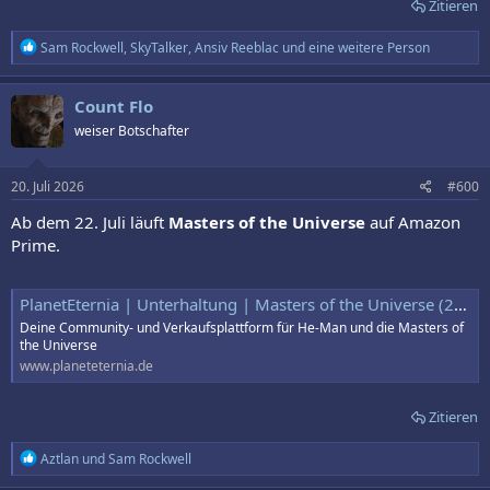
Zitieren
R
Sam Rockwell
,
SkyTalker
,
Ansiv Reeblac
und eine weitere Person
e
a
k
Count Flo
t
weiser Botschafter
i
o
n
e
20. Juli 2026
#600
n
:
Ab dem 22. Juli läuft
Masters of the Universe
auf Amazon
Prime.
PlanetEternia | Unterhaltung | Masters of the Universe (2026) ab 22. Juli exklusiv auf Amazon Prime
Deine Community- und Verkaufsplattform für He-Man und die Masters of
the Universe
www.planeteternia.de
Zitieren
R
Aztlan
und
Sam Rockwell
e