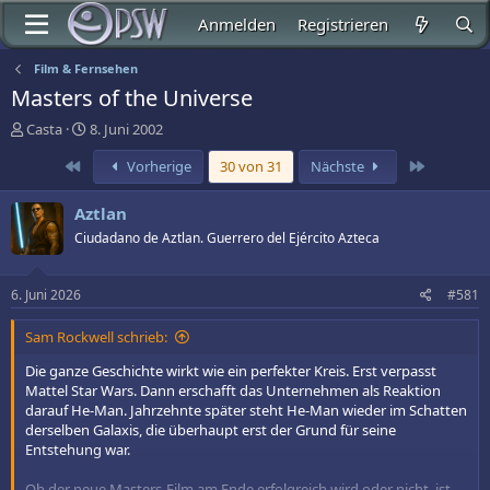
Anmelden
Registrieren
Film & Fernsehen
Masters of the Universe
E
E
Casta
8. Juni 2002
r
r
Erste
Letzte
Vorherige
30 von 31
Nächste
s
s
t
t
e
e
Aztlan
l
l
Ciudadano de Aztlan. Guerrero del Ejército Azteca
l
l
e
t
r
a
6. Juni 2026
#581
m
Sam Rockwell schrieb:
Die ganze Geschichte wirkt wie ein perfekter Kreis. Erst verpasst
Mattel Star Wars. Dann erschafft das Unternehmen als Reaktion
darauf He-Man. Jahrzehnte später steht He-Man wieder im Schatten
derselben Galaxis, die überhaupt erst der Grund für seine
Entstehung war.
Ob der neue Masters-Film am Ende erfolgreich wird oder nicht, ist