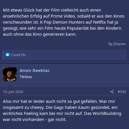
Mit etwas Glück hat der Film vielleicht auch einen
ansehnlichen Erfolg auf Prime Video, sobald er aus den Kinos
verschwunden ist. K Pop Demon Hunters auf Netflix hat ja
gezeigt, wie sehr ein Film heute Popularität bei den Kindern
auch ohne das Kino generieren kann.
Zitieren
R
Count Flo
e
a
k
Ansiv Reeblac
t
Tleilaxu
i
o
n
e
10. Juni 2026
#593
n
:
Also mir hat er leider auch nicht so gut gefallen. War mir
insgesamt zu cheesy. Die Gags haben kaum gezündet, ein
wirkliches Feeling kam bei mir nicht auf. Das Worldbuilding
war nicht vorhanden - gar nicht.