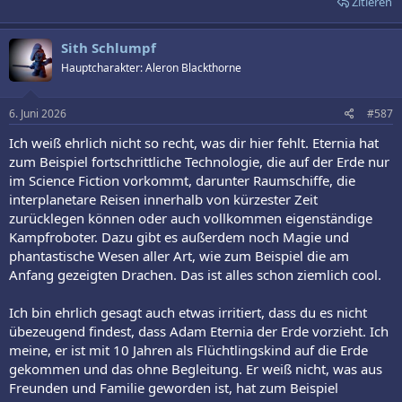
Zitieren
liebt, möchte sie nicht für immer hinter sich lassen, selbst wenn sie
sich verändert hat.
Sith Schlumpf
Hauptcharakter: Aleron Blackthorne
6. Juni 2026
#587
Ich weiß ehrlich nicht so recht, was dir hier fehlt. Eternia hat
zum Beispiel fortschrittliche Technologie, die auf der Erde nur
im Science Fiction vorkommt, darunter Raumschiffe, die
interplanetare Reisen innerhalb von kürzester Zeit
zurücklegen können oder auch vollkommen eigenständige
Kampfroboter. Dazu gibt es außerdem noch Magie und
phantastische Wesen aller Art, wie zum Beispiel die am
Anfang gezeigten Drachen. Das ist alles schon ziemlich cool.
Ich bin ehrlich gesagt auch etwas irritiert, dass du es nicht
übezeugend findest, dass Adam Eternia der Erde vorzieht. Ich
meine, er ist mit 10 Jahren als Flüchtlingskind auf die Erde
gekommen und das ohne Begleitung. Er weiß nicht, was aus
Freunden und Familie geworden ist, hat zum Beispiel