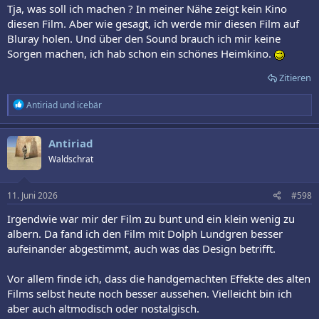
Tja, was soll ich machen ? In meiner Nähe zeigt kein Kino
diesen Film. Aber wie gesagt, ich werde mir diesen Film auf
Bluray holen. Und über den Sound brauch ich mir keine
Sorgen machen, ich hab schon ein schönes Heimkino.
Zitieren
R
Antiriad
und
icebär
e
a
k
Antiriad
t
Waldschrat
i
o
n
e
11. Juni 2026
#598
n
:
Irgendwie war mir der Film zu bunt und ein klein wenig zu
albern. Da fand ich den Film mit Dolph Lundgren besser
aufeinander abgestimmt, auch was das Design betrifft.
Vor allem finde ich, dass die handgemachten Effekte des alten
Films selbst heute noch besser aussehen. Vielleicht bin ich
aber auch altmodisch oder nostalgisch.