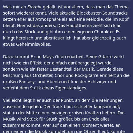
Was mir an
Eternia
gefällt, ist vor allem, dass man das Thema
sofort wiedererkennt. Viele aktuelle Blockbuster-Soundtracks
setzen eher auf Atmosphäre als auf eine Melodie, die im Kopf
bleibt. Hier ist das anders. Das Hauptthema zieht sich klar
durch das Stück und gibt ihm einen eigenen Charakter. Es
klingt heroisch und abenteuerlich, hat aber gleichzeitig auch
etwas Geheimnisvolles.
Dazu kommt Brian Mays Gitarrenarbeit. Seine Gitarre wirkt
nicht wie ein Effekt, der einfach darübergelegt wurde,
sondern wie ein fester Bestandteil der Musik. Gerade diese
Mischung aus Orchester, Chor und Rockgitarre erinnert an die
großen Fantasy- und Abenteuerfilme der Achtziger und
verleiht dem Stück etwas Eigenständiges.
Vielleicht liegt hier auch der Punkt, an dem die Meinungen
auseinandergehen. Der Track baut sich eher langsam auf,
statt in der Mitte einen einzigen großen Knall zu liefern. Die
Musik wird Stück für Stück größer, bis am Ende alles
zusammenkommt. Wer auf den einen Moment wartet, an
dem einem die Musik komplett um die Ohren fliegt, könnte