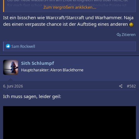
für mich fast schon zweitrangig. Allein diese historische Pointe ist
Zum Vergrößern anklicken....
großartig. Manchmal schreibt die Realität wirklich die besseren
Drehbücher.
Ist ein bisschen wie Warcraft/Starcraft und Warhammer. Naja
des einen verpasste chance ist der Auftstieg eines anderen
Zitieren
R
Sam Rockwell
e
a
k
Sith Schlumpf
t
Hauptcharakter: Aleron Blackthorne
i
o
n
e
6. Juni 2026
#582
n
:
Ich muss sagen, leider geil: