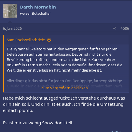
Darth Mornabin
weiser Botschafter
6. Juni 2026
#586
Sam Rockwell schrieb:
Die Tyrannei Skeletors hat in den vergangenen fünfzehn Jahren
tiefe Spuren auf Eternia hinterlassen. Davon ist nicht nur die
Bevölkerung betroffen, sondern auch die Natur. Kurz vor ihrer
Ankunft in Eternis macht Teela Adam darauf aufmerksam, dass die
Welt, die er einst verlassen hat, nicht mehr dieselbe ist.
Allerdings gilt das nicht für jeden Ort. Der üppige, farbenprächtige
Urwald, in dem die Verfolgungsjagd stattfindet, scheint dem Verfall
Zum Vergrößern anklicken....
bislang entgangen zu sein. Seine dichte Vegetation und die
lebendigen Farben erinnern noch an das Eternia vergangener Tage.
Habe mich schlecht ausgedrückt: Ich verstehe durchaus was
drin sein soll. Und drin ist es auch. Ich finde die Umsetzung
Doch letztlich spielt es keine große Rolle, wie stark sich der Planet
einfach plump.
verändert hat. Adam ist auf Eternia geboren und aufgewachsen. Es
ist seine Heimat. Dort liegen seine Erinnerungen, seine Familie und
Es ist mir zu wenig Show don‘t tell.
ein wichtiger Teil seiner Identität. Deshalb wirkt sein Wunsch,
zurückzukehren, vollkommen nachvollziehbar. Wer seine Heimat