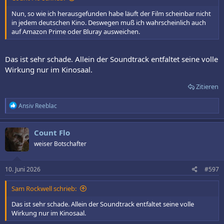
Nun, so wie ich herausgefunden habe läuft der Film scheinbar nicht
in jedem deutschen Kino. Deswegen muß ich wahrscheinlich auch
auf Amazon Prime oder Bluray ausweichen.
Das ist sehr schade. Allein der Soundtrack entfaltet seine volle
Wirkung nur im Kinosaal.
Zitieren
R
Ansiv Reeblac
e
a
k
Count Flo
t
weiser Botschafter
i
o
n
e
10. Juni 2026
#597
n
:
Sam Rockwell schrieb:
Das ist sehr schade. Allein der Soundtrack entfaltet seine volle
Wirkung nur im Kinosaal.