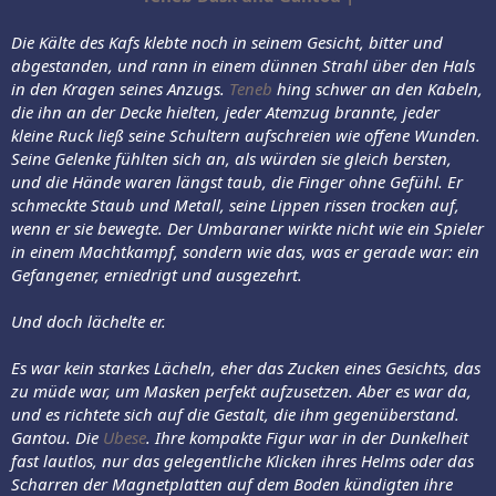
Die Kälte des Kafs klebte noch in seinem Gesicht, bitter und
abgestanden, und rann in einem dünnen Strahl über den Hals
in den Kragen seines Anzugs.
Teneb
hing schwer an den Kabeln,
die ihn an der Decke hielten, jeder Atemzug brannte, jeder
kleine Ruck ließ seine Schultern aufschreien wie offene Wunden.
Seine Gelenke fühlten sich an, als würden sie gleich bersten,
und die Hände waren längst taub, die Finger ohne Gefühl. Er
schmeckte Staub und Metall, seine Lippen rissen trocken auf,
wenn er sie bewegte. Der Umbaraner wirkte nicht wie ein Spieler
in einem Machtkampf, sondern wie das, was er gerade war: ein
Gefangener, erniedrigt und ausgezehrt.
Und doch lächelte er.
Es war kein starkes Lächeln, eher das Zucken eines Gesichts, das
zu müde war, um Masken perfekt aufzusetzen. Aber es war da,
und es richtete sich auf die Gestalt, die ihm gegenüberstand.
Gantou. Die
Ubese
. Ihre kompakte Figur war in der Dunkelheit
fast lautlos, nur das gelegentliche Klicken ihres Helms oder das
Scharren der Magnetplatten auf dem Boden kündigten ihre