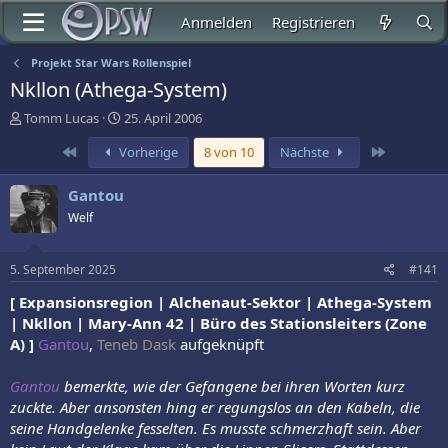
Anmelden
Registrieren
Projekt Star Wars Rollenspiel
Nkllon (Athega-System)
E
E
Tomm Lucas
25. April 2006
r
r
Erste
Letzte
Vorherige
8 von 10
Nächste
s
s
t
t
e
e
Gantou
l
l
Welf
l
l
e
t
r
a
5. September 2025
#141
m
[ Expansionsregion | Alchenaut-Sektor | Athega-System
| Nkllon | Mary-Ann 42 | Büro des Stationsleiters (Zone
A) ]
Gantou
,
Teneb Dask
aufgeknüpft
Gantou
bemerkte, wie der Gefangene bei ihren Worten kurz
zuckte. Aber ansonsten hing er regungslos an den Kabeln, die
seine Handgelenke fesselten. Es musste schmerzhaft sein. Aber