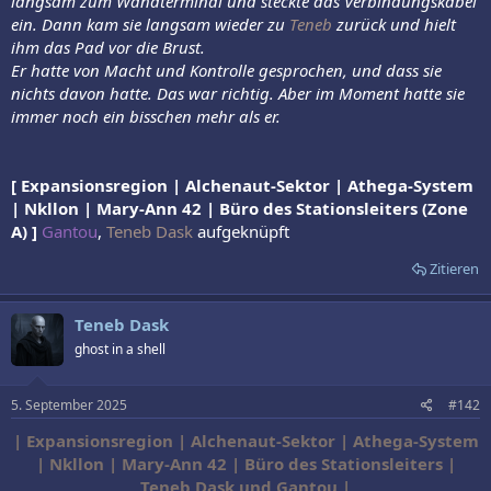
langsam zum Wandterminal und steckte das Verbindungskabel
ein. Dann kam sie langsam wieder zu
Teneb
zurück und hielt
ihm das Pad vor die Brust.
Er hatte von Macht und Kontrolle gesprochen, und dass sie
nichts davon hatte. Das war richtig. Aber im Moment hatte sie
immer noch ein bisschen mehr als er.
[ Expansionsregion | Alchenaut-Sektor | Athega-System
| Nkllon | Mary-Ann 42 | Büro des Stationsleiters (Zone
A) ]
Gantou
,
Teneb Dask
aufgeknüpft
Zitieren
Teneb Dask
ghost in a shell
5. September 2025
#142
| Expansionsregion | Alchenaut-Sektor | Athega-System
| Nkllon | Mary-Ann 42 | Büro des Stationsleiters |
Teneb Dask und Gantou |