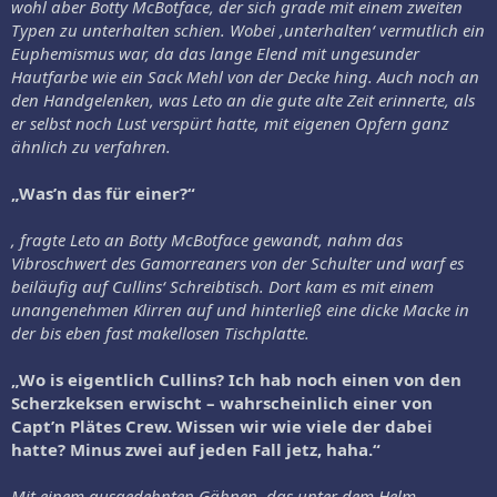
wohl aber Botty McBotface, der sich grade mit einem zweiten
Typen zu unterhalten schien. Wobei ‚unterhalten‘ vermutlich ein
Euphemismus war, da das lange Elend mit ungesunder
Hautfarbe wie ein Sack Mehl von der Decke hing. Auch noch an
den Handgelenken, was Leto an die gute alte Zeit erinnerte, als
er selbst noch Lust verspürt hatte, mit eigenen Opfern ganz
ähnlich zu verfahren.
„Was’n das für einer?“
, fragte Leto an Botty McBotface gewandt, nahm das
Vibroschwert des Gamorreaners von der Schulter und warf es
beiläufig auf Cullins‘ Schreibtisch. Dort kam es mit einem
unangenehmen Klirren auf und hinterließ eine dicke Macke in
der bis eben fast makellosen Tischplatte.
„Wo is eigentlich Cullins? Ich hab noch einen von den
Scherzkeksen erwischt – wahrscheinlich einer von
Capt’n Plätes Crew. Wissen wir wie viele der dabei
hatte? Minus zwei auf jeden Fall jetz, haha.“
Mit einem ausgedehnten Gähnen, das unter dem Helm