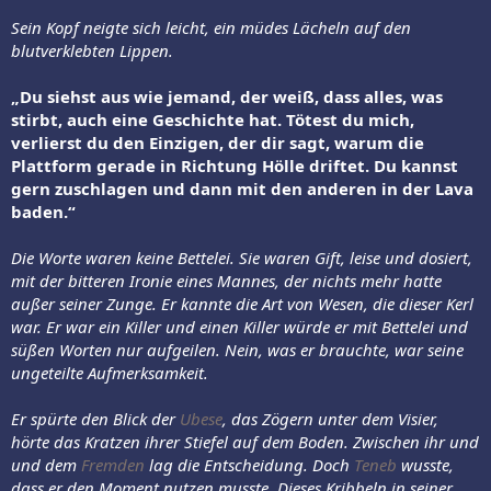
Sein Kopf neigte sich leicht, ein müdes Lächeln auf den
blutverklebten Lippen.
„Du siehst aus wie jemand, der weiß, dass alles, was
stirbt, auch eine Geschichte hat. Tötest du mich,
verlierst du den Einzigen, der dir sagt, warum die
Plattform gerade in Richtung Hölle driftet. Du kannst
gern zuschlagen und dann mit den anderen in der Lava
baden.“
Die Worte waren keine Bettelei. Sie waren Gift, leise und dosiert,
mit der bitteren Ironie eines Mannes, der nichts mehr hatte
außer seiner Zunge. Er kannte die Art von Wesen, die dieser Kerl
war. Er war ein Killer und einen Killer würde er mit Bettelei und
süßen Worten nur aufgeilen. Nein, was er brauchte, war seine
ungeteilte Aufmerksamkeit.
Er spürte den Blick der
Ubese
, das Zögern unter dem Visier,
hörte das Kratzen ihrer Stiefel auf dem Boden. Zwischen ihr und
und dem
Fremden
lag die Entscheidung. Doch
Teneb
wusste,
dass er den Moment nutzen musste. Dieses Kribbeln in seiner