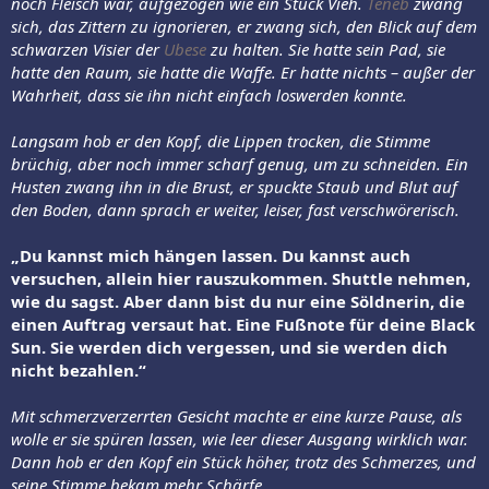
noch Fleisch war, aufgezogen wie ein Stück Vieh.
Teneb
zwang
sich, das Zittern zu ignorieren, er zwang sich, den Blick auf dem
schwarzen Visier der
Ubese
zu halten. Sie hatte sein Pad, sie
hatte den Raum, sie hatte die Waffe. Er hatte nichts – außer der
Wahrheit, dass sie ihn nicht einfach loswerden konnte.
Langsam hob er den Kopf, die Lippen trocken, die Stimme
brüchig, aber noch immer scharf genug, um zu schneiden.
Ein
Husten zwang ihn in die Brust, er spuckte Staub und Blut auf
den Boden, dann sprach er weiter, leiser, fast verschwörerisch.
„Du kannst mich hängen lassen. Du kannst auch
versuchen, allein hier rauszukommen. Shuttle nehmen,
wie du sagst. Aber dann bist du nur eine Söldnerin, die
einen Auftrag versaut hat. Eine Fußnote für deine Black
Sun. Sie werden dich vergessen, und sie werden dich
nicht bezahlen.“
Mit schmerzverzerrten Gesicht machte er
eine kurze Pause, als
wolle er sie spüren lassen, wie leer dieser Ausgang wirklich war.
Dann hob er den Kopf ein Stück höher, trotz des Schmerzes, und
seine Stimme bekam mehr Schärfe.