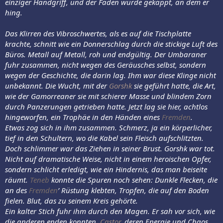
einziger Handgriff, und der Faden würde gekappt, an dem er
hing.
Das Klirren des Vibroschwertes, als es auf die Tischplatte
krachte, schnitt wie ein Donnerschlag durch die stickige Luft des
Büros. Metall auf Metall, roh und endgültig. Der Umbaraner
fuhr zusammen, nicht wegen des Geräusches selbst, sondern
wegen der Geschichte, die darin lag. Ihm war diese Klinge nicht
unbekannt. Die Wucht, mit der
Gorshk
sie geführt hatte, die Art,
wie der Gamorreaner sie mit schierer Masse und blindem Zorn
durch Panzerungen getrieben hatte. Jetzt lag sie hier, achtlos
hingeworfen, ein Trophäe in den Händen eines
Fremden
.
Etwas zog sich in ihm zusammen. Schmerz, ja ein körperlicher,
tief in den Schultern, wo die Kabel sein Fleisch aufschlitzten.
Doch schlimmer war das Ziehen in seiner Brust. Gorshk war tot.
Nicht auf dramatische Weise, nicht in einem heroischen Opfer,
sondern schlicht erledigt, wie ein Hindernis, das man beiseite
räumt.
Teneb
konnte die Spuren noch sehen: Dunkle Flecken, die
an des
Fremden
’ Rüstung klebten, Tropfen, die auf den Boden
fielen. Blut, das zu seinem Kreis gehörte.
Ein kalter Stich fuhr ihm durch den Magen. Er sah vor sich, wie
die anderen enden konnten.
Castor
, deren Energie und Chaos