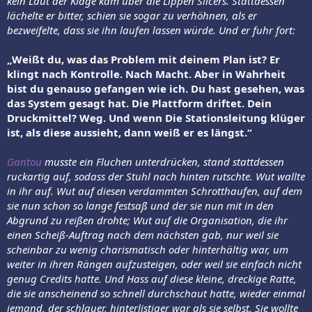
kein Laut der Klage kam über die Lippen Slicers. Stattdessen
lächelte er bitter, schien sie sogar zu verhöhnen, als er
bezweifelte, dass sie ihn laufen lassen würde. Und er fuhr fort:
„Weißt du, was das Problem mit deinem Plan ist? Er
klingt nach Kontrolle. Nach Macht. Aber in Wahrheit
bist du genauso gefangen wie ich. Du hast gesehen, was
das System gesagt hat. Die Plattform driftet. Dein
Druckmittel? Weg. Und wenn Die Stationsleitung klüger
ist, als diese aussieht, dann weiß er es längst.“
Gantou
musste ein Fluchen unterdrücken, stand stattdessen
ruckartig auf, sodass der Stuhl nach hinten rutschte. Wut wallte
in ihr auf. Wut auf diesen verdammten Schrotthaufen, auf dem
sie nun schon so lange festsaß und der sie nun mit in den
Abgrund zu reißen drohte; Wut auf die Organisation, die ihr
einen Scheiß-Auftrag nach dem nächsten gab, nur weil sie
scheinbar zu wenig charismatisch oder hinterhältig war, um
weiter in ihren Rängen aufzusteigen, oder weil sie einfach nicht
genug Credits hatte. Und Hass auf diese kleine, dreckige Ratte,
die sie anscheinend so schnell durchschaut hatte, wieder einmal
jemand, der schlauer, hinterlistiger war als sie selbst. Sie wollte