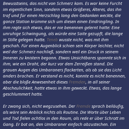
Bewusstseins, das nicht von Schmerz kam. Es war keine Furcht
im eigentlichen Sinn, sondern etwas Größeres, Älteres, das ihn
traf und für einen Herzschlag lang den Gedanken weckte, die
ganze Station krümme sich um diesen einen Eindringling. In
ihm regte sich etwas, das er nie benennen gelernt hatte: Eine
unruhige Schwingung, als würde eine Saite gezupft, die lange
in Stille gelegen hatte.
Teneb
wusste nicht, was mit ihm
geschah. Für einen Augenblick schien sein Körper leichter, nicht
weil der Schmerz nachließ, sondern weil ein Druck in seinem
Inneren zu knistern begann. Etwas Unsichtbares spannte sich in
ihm, wie ein Draht, der kurz vor dem Zerreißen stand. Die
grauen Augen des Umbaraners flackerten, als ob sie das Licht
anders brachen. Er verstand es nicht, konnte es nicht benennen,
aber die bloße Anwesenheit dieses
Fremde
n
, in all seiner
Abscheulichkeit, hatte etwas in ihm geweckt. Etwas, das lange
geschlummert hatte.
Er zwang sich, nicht wegzusehen. Der
Fremde
sprach beiläufig,
als wäre sein Anblick nichts als Routine. Die Worte über Leben
und Tod fielen achtlos in den Raum, als rede er über Schrott im
Gang. Er bot an, den Umbaraner einfach abzustechen. Ein