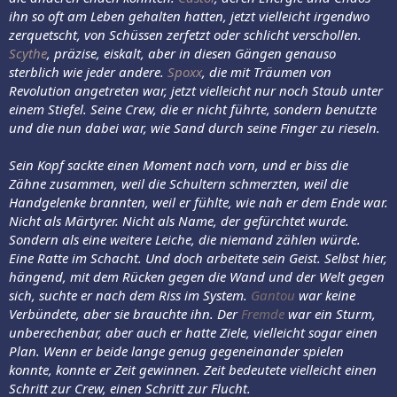
ihn so oft am Leben gehalten hatten, jetzt vielleicht irgendwo
zerquetscht, von Schüssen zerfetzt oder schlicht verschollen.
Scythe
, präzise, eiskalt, aber in diesen Gängen genauso
sterblich wie jeder andere.
Spoxx
, die mit Träumen von
Revolution angetreten war, jetzt vielleicht nur noch Staub unter
einem Stiefel. Seine Crew, die er nicht führte, sondern benutzte
und die nun dabei war, wie Sand durch seine Finger zu rieseln.
Sein Kopf sackte einen Moment nach vorn, und er biss die
Zähne zusammen, weil die Schultern schmerzten, weil die
Handgelenke brannten, weil er fühlte, wie nah er dem Ende war.
Nicht als Märtyrer. Nicht als Name, der gefürchtet wurde.
Sondern als eine weitere Leiche, die niemand zählen würde.
Eine Ratte im Schacht. Und doch arbeitete sein Geist. Selbst hier,
hängend, mit dem Rücken gegen die Wand und der Welt gegen
sich, suchte er nach dem Riss im System.
Gantou
war keine
Verbündete, aber sie brauchte ihn. Der
Fremde
war ein Sturm,
unberechenbar, aber auch er hatte Ziele, vielleicht sogar einen
Plan. Wenn er beide lange genug gegeneinander spielen
konnte, konnte er Zeit gewinnen. Zeit bedeutete vielleicht einen
Schritt zur Crew, einen Schritt zur Flucht.