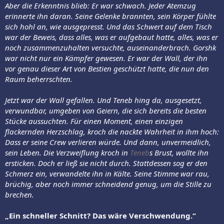
Aber die Erkenntnis blieb: Er war schwach. Jeder Atemzug
erinnerte ihn daran. Seine Gelenke brannten, sein Körper fühlte
sich hohl an, wie ausgepresst. Und das Schwert auf dem Tisch
war der Beweis, dass alles, was er aufgebaut hatte, alles, was er
noch zusammenzuhalten versuchte, auseinanderbrach. Gorshk
war nicht nur ein Kämpfer gewesen. Er war der Wall, der ihn
vor genau dieser Art von Bestien geschützt hatte, die nun den
Raum beherrschten.
Jetzt war der Wall gefallen. Und Teneb hing da, ausgesetzt,
verwundbar, umgeben von Geiern, die sich bereits die besten
Stücke aussuchten. Für einen Moment, einen einzigen
flackernden Herzschlag, kroch die nackte Wahrheit in ihm hoch:
Dass er seine Crew verlieren würde. Und dann, unvermeidlich,
sein Leben. Die Verzweiflung kroch in
Teneb
s Brust, wollte ihn
ersticken. Doch er ließ sie nicht durch. Stattdessen sog er den
Schmerz ein, verwandelte ihn in Kälte. Seine Stimme war rau,
brüchig, aber noch immer schneidend genug, um die Stille zu
brechen.
„Ein schneller Schnitt? Das wäre Verschwendung.“