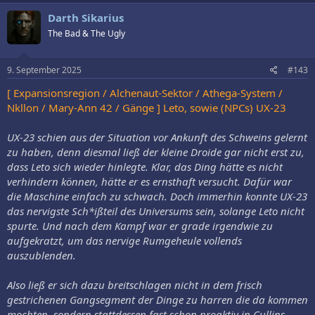
Darth Sikarius
The Bad & The Ugly
9. September 2025
#143
[ Expansionsregion / Alchenaut-Sektor / Athega-System /
Nkllon / Mary-Ann 42 / Gänge ] Leto, sowie (NPCs) UX-23
UX-23 schien aus der Situation vor Ankunft des Schweins gelernt
zu haben, denn diesmal ließ der kleine Droide gar nicht erst zu,
dass Leto sich wieder hinlegte. Klar, das Ding hätte es nicht
verhindern können, hätte er es ernsthaft versucht. Dafür war
die Maschine einfach zu schwach. Doch immerhin konnte UX-23
das nervigste Sch*ißteil des Universums sein, solange Leto nicht
spurte. Und nach dem Kampf war er grade irgendwie zu
aufgekratzt, um das nervige Rumgeheule vollends
auszublenden.
Also ließ er sich dazu breitschlagen nicht in dem frisch
gestrichenen Gangsegment der Dinge zu harren die da kommen
mochten, sondern stattdessen fast schon proaktiv in Cullins