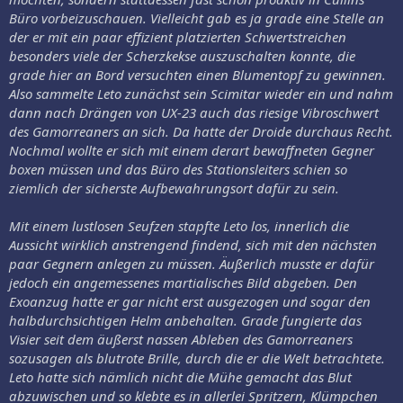
Büro vorbeizuschauen. Vielleicht gab es ja grade eine Stelle an
der er mit ein paar effizient platzierten Schwertstreichen
besonders viele der Scherzkekse auszuschalten konnte, die
grade hier an Bord versuchten einen Blumentopf zu gewinnen.
Also sammelte Leto zunächst sein Scimitar wieder ein und nahm
dann nach Drängen von UX-23 auch das riesige Vibroschwert
des Gamorreaners an sich. Da hatte der Droide durchaus Recht.
Nochmal wollte er sich mit einem derart bewaffneten Gegner
boxen müssen und das Büro des Stationsleiters schien so
ziemlich der sicherste Aufbewahrungsort dafür zu sein.
Mit einem lustlosen Seufzen stapfte Leto los, innerlich die
Aussicht wirklich anstrengend findend, sich mit den nächsten
paar Gegnern anlegen zu müssen. Äußerlich musste er dafür
jedoch ein angemessenes martialisches Bild abgeben. Den
Exoanzug hatte er gar nicht erst ausgezogen und sogar den
halbdurchsichtigen Helm anbehalten. Grade fungierte das
Visier seit dem äußerst nassen Ableben des Gamorreaners
sozusagen als blutrote Brille, durch die er die Welt betrachtete.
Leto hatte sich nämlich nicht die Mühe gemacht das Blut
abzuwischen und so klebte es in allerlei Spritzern, Klümpchen