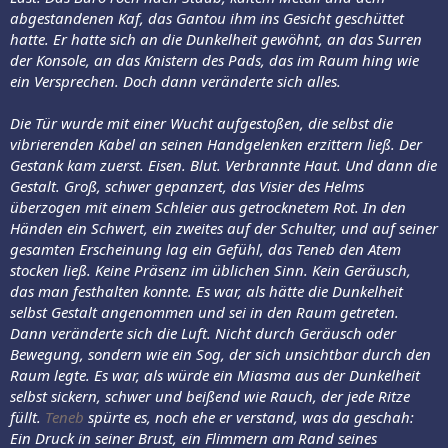
abgestandenen Kaf, das Gantou ihm ins Gesicht geschüttet
hatte. Er hatte sich an die Dunkelheit gewöhnt, an das Surren
der Konsole, an das Knistern des Pads, das im Raum hing wie
ein Versprechen. Doch dann veränderte sich alles.
Die Tür wurde mit einer Wucht aufgestoßen, die selbst die
vibrierenden Kabel an seinen Handgelenken erzittern ließ. Der
Gestank kam zuerst. Eisen. Blut. Verbrannte Haut. Und dann die
Gestalt. Groß, schwer gepanzert, das Visier des Helms
überzogen mit einem Schleier aus getrocknetem Rot. In den
Händen ein Schwert, ein zweites auf der Schulter, und auf seiner
gesamten Erscheinung lag ein Gefühl, das Teneb den Atem
stocken ließ. Keine Präsenz im üblichen Sinn. Kein Geräusch,
das man festhalten konnte. Es war, als hätte die Dunkelheit
selbst Gestalt angenommen und sei in den Raum getreten.
Dann veränderte sich die Luft. Nicht durch Geräusch oder
Bewegung, sondern wie ein Sog, der sich unsichtbar durch den
Raum legte. Es war, als würde ein Miasma aus der Dunkelheit
selbst sickern, schwer und beißend wie Rauch, der jede Ritze
füllt.
Teneb
spürte es, noch ehe er verstand, was da geschah:
Ein Druck in seiner Brust, ein Flimmern am Rand seines