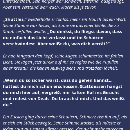
unterscheiden. Sein Körper war schwach, zitternd, ausgelaugt.
Aber sein Verstand war wach, klarer als je zuvor.
„Shuttles,“
wiederholte er tonlos, mehr ein Hauch als ein Wort.
Seine Stimme war heiser, als käme sie aus einer Kehle, die zu
Staub zerfallen wollte.
„Du denkst, du fliegst davon, dass
du einfach das Licht verlässt und im Schatten
verschwindest. Aber weißt du, was dich verrät?“
Er hob langsam den Kopf, seine Augen schimmerten im fahlen
Licht. Sie lagen jetzt direkt auf ihr, so reglos wie die Pupillen
einer Kreatur, die keinen Ausweg sieht und trotzdem lächelt.
„Wenn du so sicher wärst, dass du gehen kannst…
hättest du mich schon erschossen. Stattdessen hängst
du mich hier auf, vergießt mir kalten Kaf ins Gesicht
und redest von Deals. Du brauchst mich. Und das weißt
du.“
Ein Zucken ging durch seine Schultern, Schmerz riss ihn auf, als
er sich ein Stück bewegte. Seine Stimme stockte, als müsste er
jeden Laut aus einem Körper pressen, der nicht mehr sprechen