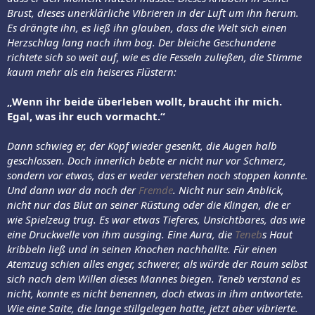
Brust, dieses unerklärliche Vibrieren in der Luft um ihn herum.
Es drängte ihn, es ließ ihn glauben, dass die Welt sich einen
Herzschlag lang nach ihm bog.
Der bleiche Geschundene
richtete sich so weit auf, wie es die Fesseln zuließen, die Stimme
kaum mehr als ein heiseres Flüstern:
„Wenn ihr beide überleben wollt, braucht ihr mich.
Egal, was ihr euch vormacht.“
Dann schwieg er, der Kopf wieder gesenkt, die Augen halb
geschlossen. Doch innerlich bebte er nicht nur vor Schmerz,
sondern vor etwas, das er weder verstehen noch stoppen konnte.
Und dann war da noch der
Fremde
. Nicht nur sein Anblick,
nicht nur das Blut an seiner Rüstung oder die Klingen, die er
wie Spielzeug trug. Es war etwas Tieferes, Unsichtbares, das wie
eine Druckwelle von ihm ausging. Eine Aura, die
Teneb
s Haut
kribbeln ließ und in seinen Knochen nachhallte. Für einen
Atemzug schien alles enger, schwerer, als würde der Raum selbst
sich nach dem Willen dieses Mannes biegen. Teneb verstand es
nicht, konnte es nicht benennen, doch etwas in ihm antwortete.
Wie eine Saite, die lange stillgelegen hatte, jetzt aber vibrierte.