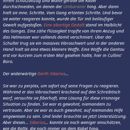
ihrem Schutzanzug und wollte gerade die Kabel
durchschneiden, an denen der
Umbaraner
hing. Aber dann
hielt sie inne. Schritte. Vom Gang ertönten Schritte. Und bevor
sie weiter reagieren konnte, wurde die Tür mit beiläufiger
Gewalt aufgestoßen.
Eine abartige Gestalt
stand im Halblicht
des Ganges. Eine zähe Flüssigkeit tropfte von ihrem Anzug und
das Helmvisier war vollends damit verschmiert. Über der
Schulter trug sie ein massives Vibroschwert und in der anderen
Hand hielt sie eine etwas kleinere Waffe. Eine Waffe die Gantou
erst vor kurzem zum ersten Mal gesehen hatte, hier in Cullins‘
Büro.
Der widerwärtige
Darth Sikarius
…
Sie war zu perplex, um sofort auf seine Fragen zu reagieren.
Während er das Vibroschwert krachend auf den Schreibtisch
warf, versuchte sie fiberhaft, eine Lösung für diese irrsinnige
Situation zu finden. Sie war es gewohnt, niemandem zu
vertrauen. Aber sie war es auch gewohnt, auf niemandes Hilfe
angewiesen zu sein. Und leider brauchte sie jetzt Unterstützung.
Aber diesen…
Sikarius
… konnte sie noch weniger einschätzen,
wie die Ratte, die noch immer an dem Kabel hing.