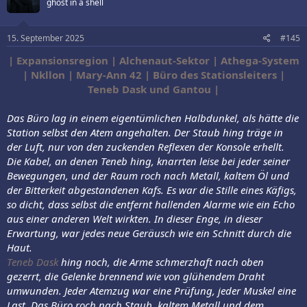
ghost in a shell
15. September 2025
#145
| Expansionsregion | Alchenaut-Sektor | Athega-System
| Nkllon | Mary-Ann 42 | Büro des Stationsleiters |
Teneb Dask und Gantou |
Das Büro lag in einem eigentümlichen Halbdunkel, als hätte die
Station selbst den Atem angehalten. Der Staub hing träge in
der Luft, nur von den zuckenden Reflexen der Konsole erhellt.
Die Kabel, an denen Teneb hing, knarrten leise bei jeder seiner
Bewegungen, und der Raum roch nach Metall, kaltem Öl und
der Bitterkeit abgestandenen Kafs. Es war die Stille eines Käfigs,
so dicht, dass selbst die entfernt hallenden Alarme wie ein Echo
aus einer anderen Welt wirkten. In dieser Enge, in dieser
Erwartung, war jedes neue Geräusch wie ein Schnitt durch die
Haut.
Teneb Dask
hing noch, die Arme schmerzhaft nach oben
gezerrt, die Gelenke brennend wie von glühendem Draht
umwunden. Jeder Atemzug war eine Prüfung, jeder Muskel eine
Last. Das Büro roch nach Staub, kaltem Metall und dem