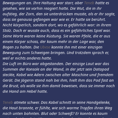
Bewegungen an. Ihre Haltung war starr, aber
Teneb
hatte es
gesehen, wie sie vorhin reagiert hatte. Die Wut, die in ihr
aufstieg, der Zorn, den sie unterdrücken musste, als er ihr sagte,
dass sie genauso gefangen war wie er. Er hatte sie berührt.
Nicht körperlich, sondern dort, wo es gefährlich war: in ihrem
Stolz. Doch er wusste auch, dass es ein gefährliches Spiel war.
Seine Worte waren keine Rüstung. Sie waren Pfeile, die er aus
einem Körper schoss, der kaum mehr in der Lage war, den
Bogen zu halten. Die
Ubese
konnte ihn mit einer einzigen
Bewegung zum Schweigen bringen. Und trotzdem sprach er,
weil er nichts anderes hatte.
Die Luft im Büro war abgestanden. Der einzige Laut war das
Summen der Konsole an der Wand, in der jetzt sein Datapad
steckte, Kabel wie Adern zwischen alter Maschine und fremdem
Gerät. Die Jägerin stand nah bei ihm, hielt ihm das Pad fast an
die Brust, als wolle sie ihm damit beweisen, dass sie immer noch
die Hand am Hebel hatte.
Teneb
atmete schwer. Das Kabel schnitt in seine Handgelenke,
die Haut brannte, er fühlte, wie sich warme Tropfen ihren Weg
nach unten bahnten. Blut oder Schweiß? Er konnte es kaum