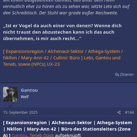
vermutlich eher zu hören als zu sehen war, setzte Leto sich auf
den Schreibtisch. Der Stuhl war grade außer Reichweite.
„Ist er Vogel da auch einer von denen? Wenne dich
nicht traust den abzustechen kann ich das auch
übernehmen, is mir auch recht…“
[ Expansionsregion / Alchenaut-Sektor / Athega-System /
Nkllon / Mary-Ann 42 / Cullins' Büro ] Leto, Gantou und
Teneb, sowie (NPCs) UX-23
Zitieren
Gantou
Welf
15. September 2025
#144
[ Expansionsregion | Alchenaut-Sektor | Athega-System
| Nkllon | Mary-Ann 42 | Büro des Stationsleiters (Zone
A) ]
Gantou
,
Teneb Dask
aufgeknüpft