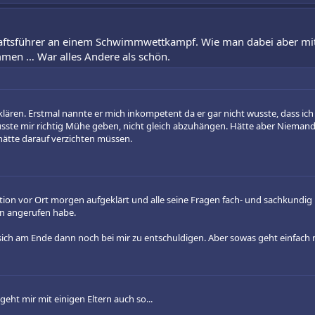
aftsführer an einem Schwimmwettkampf. Wie man dabei aber mi
en … War alles Andere als schön.
u klären. Erstmal nannte er mich inkompetent da er gar nicht wusste, dass 
usste mir richtig Mühe geben, nicht gleich abzuhängen. Hätte aber Niemand
hätte darauf verzichten müssen.
tion vor Ort morgen aufgeklärt und alle seine Fragen fach- und sachkundig b
hn angerufen habe.
ich am Ende dann noch bei mir zu entschuldigen. Aber sowas geht einfach n
eht mir mit einigen Eltern auch so...