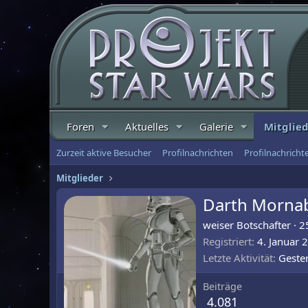
Foren
Aktuelles
Galerie
Mitglie
Zurzeit aktive Besucher
Profilnachrichten
Profilnachrich
Mitglieder
Darth Morna
weiser Botschafter
·
2
Registriert
4. Januar 
Letzte Aktivität
Geste
Beiträge
4.081