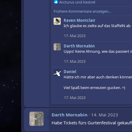
R
Arcturus
und
Kestrel
e
Frühere Kommentare anzeigen…
a
k
Raven Montclair
t
Ich glaube es zielte auf das StaffelN ab
i
o
17. Mai 2023
n
e
Darth Mornabin
n
Upps! Keine Ahnung, wie das passiert is
:
17. Mai 2023
Daniel
Hätte ich mir aber auch denken könne
Viel Spaß beim erneuten gucken. =)
17. Mai 2023
Darth Mornabin
14. Mai 2023
Habe Tickets fürs Gurtenfestival gekauft