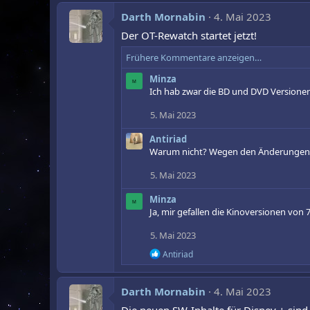
Darth Mornabin
4. Mai 2023
Der OT-Rewatch startet jetzt!
Frühere Kommentare anzeigen…
Minza
M
Ich hab zwar die BD und DVD Versionen d
5. Mai 2023
Antiriad
Warum nicht? Wegen den Änderungen
5. Mai 2023
Minza
M
Ja, mir gefallen die Kinoversionen von 
5. Mai 2023
R
Antiriad
e
a
k
Darth Mornabin
4. Mai 2023
t
i