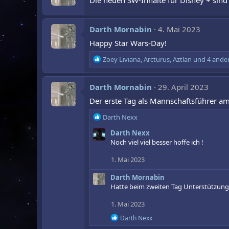
Die neuen SW-Inhalte für Disney + sind
o
n
e
Darth Mornabin
4. Mai 2023
n
:
Happy Star Wars-Day!
R
Zoey Liviana
,
Arcturus
,
Aztlan
und 4 ande
e
a
Darth Mornabin
k
29. April 2023
t
Der erste Tag als Mannschaftsführer a
i
o
R
Darth Nexx
n
e
e
Darth Nexx
a
n
Noch viel viel besser hoffe ich !
k
:
t
1. Mai 2023
i
o
Darth Mornabin
n
Hatte beim zweiten Tag Unterstützung
e
n
1. Mai 2023
:
R
Darth Nexx
e