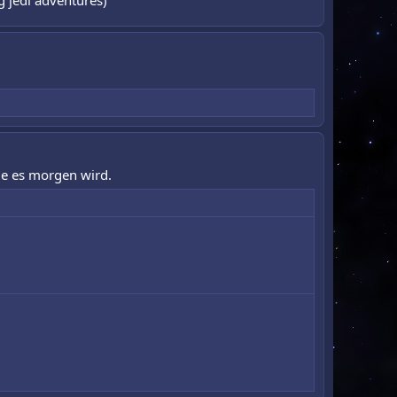
g jedi adventures)
ie es morgen wird.