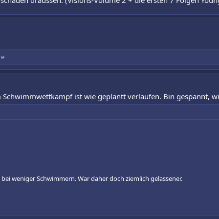
 schauen draussen. (Visions-Volume 2 + die ersten 7 Folgen Youn
re
m Schwimmwettkampf ist wie geplantt verlaufen. Bin gespannt, w
 bei weniger Schwimmern. War daher doch ziemlich gelassener.