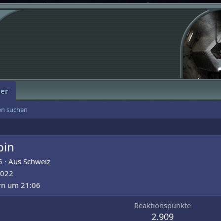
der
ten suchen
bin
5
·
Aus
Schweiz
2022
rn um 21:06
Reaktionspunkte
2.909