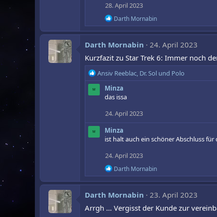
28. April 2023
R
Darth Mornabin
e
a
k
Darth Mornabin
24. April 2023
t
i
Kurzfazit zu Star Trek 6: Immer noch d
o
n
R
Ansiv Reeblac
,
Dr. Sol
und
Polo
e
e
n
Minza
a
M
:
das issa
k
t
24. April 2023
i
o
Minza
n
M
ist halt auch ein schöner Abschluss f
e
n
24. April 2023
:
R
Darth Mornabin
e
a
k
Darth Mornabin
23. April 2023
t
i
Arrgh … Vergisst der Kunde zur vereinb
o