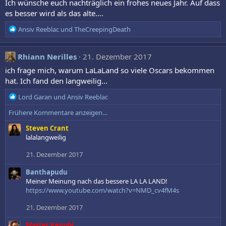
Ich wünsche euch nachträglich ein frohes neues Jahr. Auf dass
i
es besser wird als das alte....
o
n
R
Ansiv Reeblac
und
TheCreepingDeath
e
e
n
a
:
k
Rhiann Nerilles
21. Dezember 2017
t
ich frage mich, warum LaLaLand so viele Oscars bekommen
i
hat. Ich fand den langweilig...
o
n
R
Lord Garan
und
Ansiv Reeblac
e
e
n
Frühere Kommentare anzeigen…
a
:
k
Steven Crant
t
lalalangweilig
i
o
21. Dezember 2017
n
e
Banthapudu
n
Meiner Meinung nach das bessere LA LA LAND!
:
https://www.youtube.com/watch?v=NMD_cv4fM4s
21. Dezember 2017
Master Kenobi