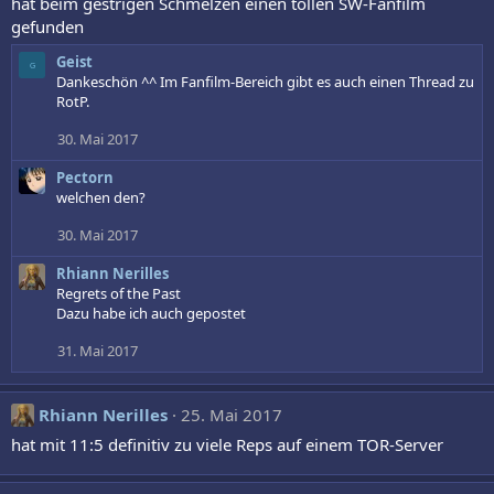
i
hat beim gestrigen Schmelzen einen tollen SW-Fanfilm
o
gefunden
n
e
Geist
G
n
Dankeschön ^^ Im Fanfilm-Bereich gibt es auch einen Thread zu
:
RotP.
30. Mai 2017
Pectorn
welchen den?
30. Mai 2017
Rhiann Nerilles
Regrets of the Past
Dazu habe ich auch gepostet
31. Mai 2017
Rhiann Nerilles
25. Mai 2017
hat mit 11:5 definitiv zu viele Reps auf einem TOR-Server