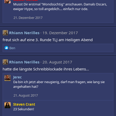
Musst Dir erstmal "Mondsüchtig" anschauen. Damals Oscars,
ewiger Hype, so toll angeblich.... einfach nur öde.
21. Dezember 2017
Rhiann Nerilles
19. Dezember 2017
freut sich auf eine 3. Runde TLJ am Heiligen Abend
R
Ben
e
a
k
Rhiann Nerilles
20. August 2017
t
hatte die längste Schreibblockade ihres Lebens...
i
o
Jerec
n
Da bin ich jetzt aber neugierig, darf man fragen, wie lang sie
e
angehalten hat?
n
:
21. August 2017
Steven Crant
23 Sekunden!