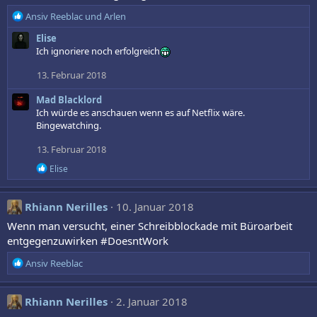
R
Ansiv Reeblac
und
Arlen
e
Elise
a
Ich ignoriere noch erfolgreich
k
t
13. Februar 2018
i
o
Mad Blacklord
n
Ich würde es anschauen wenn es auf Netflix wäre.
e
Bingewatching.
n
:
13. Februar 2018
R
Elise
e
a
k
Rhiann Nerilles
10. Januar 2018
t
i
Wenn man versucht, einer Schreibblockade mit Büroarbeit
o
entgegenzuwirken #DoesntWork
n
e
R
Ansiv Reeblac
n
e
:
a
k
Rhiann Nerilles
2. Januar 2018
t