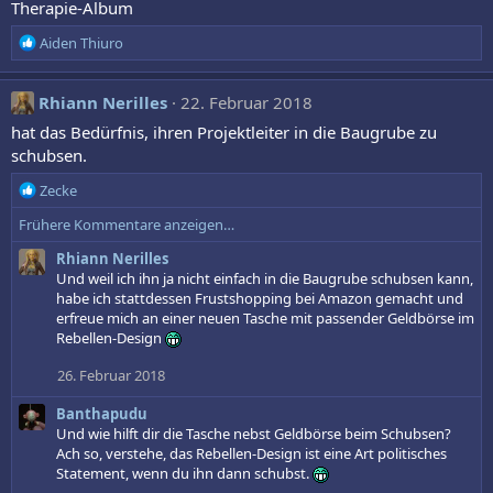
Therapie-Album
R
Aiden Thiuro
e
a
k
Rhiann Nerilles
22. Februar 2018
t
hat das Bedürfnis, ihren Projektleiter in die Baugrube zu
i
schubsen.
o
n
R
Zecke
e
e
n
Frühere Kommentare anzeigen…
a
:
k
Rhiann Nerilles
t
Und weil ich ihn ja nicht einfach in die Baugrube schubsen kann,
i
habe ich stattdessen Frustshopping bei Amazon gemacht und
o
erfreue mich an einer neuen Tasche mit passender Geldbörse im
n
Rebellen-Design
e
n
26. Februar 2018
:
Banthapudu
Und wie hilft dir die Tasche nebst Geldbörse beim Schubsen?
Ach so, verstehe, das Rebellen-Design ist eine Art politisches
Statement, wenn du ihn dann schubst.