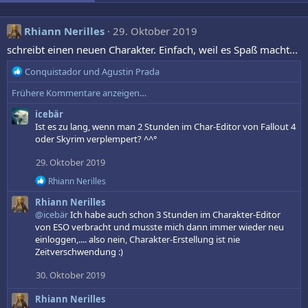
Rhiann Nerilles
29. Oktober 2019
schreibt einen neuen Charakter. Einfach, weil es Spaß macht...
R
Conquistador
und
Agustin Prada
e
Frühere Kommentare anzeigen…
a
k
icebär
t
Ist es zu lang, wenn man 2 Stunden im Char-Editor von Fallout 4
i
oder Skyrim verplempert? ^^°
o
n
29. Oktober 2019
e
R
Rhiann Nerilles
n
e
:
Rhiann Nerilles
a
k
@icebär
Ich habe auch schon 3 Stunden im Charakter-Editor
t
von ESO verbracht und musste mich dann immer wieder neu
i
einloggen,.... also nein, Charakter-Erstellung ist nie
o
Zeitverschwendung :)
n
e
30. Oktober 2019
n
:
Rhiann Nerilles