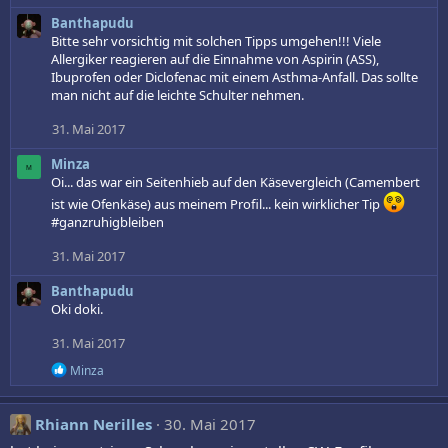
Banthapudu
Bitte sehr vorsichtig mit solchen Tipps umgehen!!! Viele
Allergiker reagieren auf die Einnahme von Aspirin (ASS),
Ibuprofen oder Diclofenac mit einem Asthma-Anfall. Das sollte
man nicht auf die leichte Schulter nehmen.
31. Mai 2017
Minza
M
Oi... das war ein Seitenhieb auf den Käsevergleich (Camembert
ist wie Ofenkäse) aus meinem Profil... kein wirklicher Tip
#ganzruhigbleiben
31. Mai 2017
Banthapudu
Oki doki.
31. Mai 2017
R
Minza
e
a
k
Rhiann Nerilles
30. Mai 2017
t