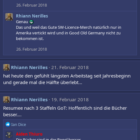
26. Februar 2018
Rhiann Nerilles
Genau
Das und weil das Gute SW-Licence-Merch natürlich nur in
Amerika vertickt wird und in Good Old Germany nicht zu
bekommen ist.
26. Februar 2018
Rhiann Nerilles
21. Februar 2018
hat heute den gefühlt längsten Arbeitstag seit Jahresbeginn
und gerade mal die Hälfte überlebt...
Rhiann Nerilles
19. Februar 2018
Resumee nach 3 Staffeln GoT: Hoffentlich sind die Bücher
besser....
R
Ian Dice
e
Aiden Thiuro
a
Die Bücher sind in der Regel besser.