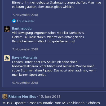
Bürostuhl mit eingebauter Sitzheizung anzuschaffen. Man mag
es kaum glauben, aber sowas gibt's wirklich.
7. November 2018
R
Ansiv Reeblac
e
Banthapudu
a
k
Viel Bewegung, ergonomisches Mobiliar, Stehdesks,
t
Haltemuskulatur stären. Wehret den Anfängen des
i
Bandscheibenvorfalles. Und gute Besserung!
o
n
7. November 2018
e
n
Raven Montclair
:
Lenden-, Brust-oder HW-Säule? Ich habe einen
höheverstellbaren Schreibtisch und seit einer Woche einen
super Stuhl mit allem Pipapo. Das nutzt aber auch nix, wenn
man keinen Sport treibt.
9. November 2018
Rhiann Nerilles
15. Juni 2018
Musik-Update: "Post Traumatic" von Mike Shinoda. Schönes