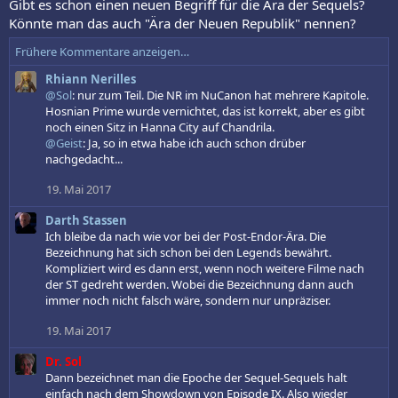
Gibt es schon einen neuen Begriff für die Ära der Sequels?
Könnte man das auch "Ära der Neuen Republik" nennen?
Frühere Kommentare anzeigen…
Rhiann Nerilles
@Sol
: nur zum Teil. Die NR im NuCanon hat mehrere Kapitole.
Hosnian Prime wurde vernichtet, das ist korrekt, aber es gibt
noch einen Sitz in Hanna City auf Chandrila.
@Geist
: Ja, so in etwa habe ich auch schon drüber
nachgedacht...
19. Mai 2017
Darth Stassen
Ich bleibe da nach wie vor bei der Post-Endor-Ära. Die
Bezeichnung hat sich schon bei den Legends bewährt.
Kompliziert wird es dann erst, wenn noch weitere Filme nach
der ST gedreht werden. Wobei die Bezeichnung dann auch
immer noch nicht falsch wäre, sondern nur unpräziser.
19. Mai 2017
Dr. Sol
Dann bezeichnet man die Epoche der Sequel-Sequels halt
einfach nach dem Showdown von Episode IX. Also wieder