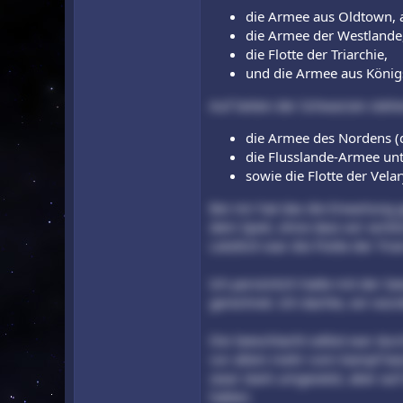
die Armee aus Oldtown, a
die Armee der Westlande
die Flotte der Triarchie,
und die Armee aus König
Auf Seiten der Schwarzen stehe
die Armee des Nordens (d
die Flusslande-Armee un
sowie die Flotte der Vela
Bei mir hat das die Erwartung 
dem Spiel, ohne dass wir wirk
Letztlich war die Flotte der Tri
Ich persönlich hatte mit der Se
gerechnet. Ich dachte, wir wür
Die Seeschlacht selbst war dur
vor allem mehr vom Kampf bezi
zwar stark umgesetzt, aber au
hätten.