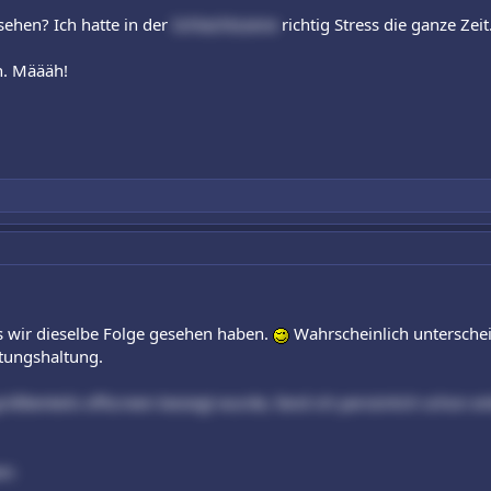
sehen? Ich hatte in der
Schlachtszene
richtig Stress die ganze Zeit
n. Määäh!
ss wir dieselbe Folge gesehen haben.
Wahrscheinlich untersche
tungshaltung.
ößtenteils offscreen besiegt wurde, fand ich persönlich schon e
en: