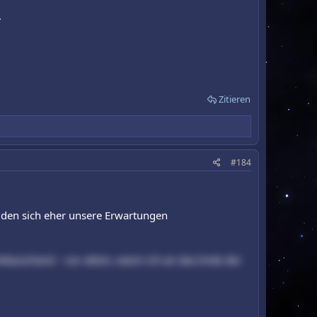
.
Zitieren
#184
iden sich eher unsere Erwartungen
nttäuschend – vor allem, wenn ich an das Ende der