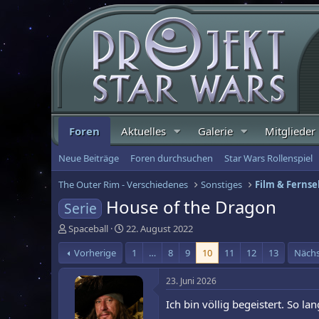
Foren
Aktuelles
Galerie
Mitglieder
Neue Beiträge
Foren durchsuchen
Star Wars Rollenspiel
The Outer Rim - Verschiedenes
Sonstiges
Film & Ferns
House of the Dragon
Serie
E
E
Spaceball
22. August 2022
r
r
Vorherige
1
…
8
9
10
11
12
13
Näch
s
s
t
t
e
e
23. Juni 2026
l
l
Ich bin völlig begeistert. So 
l
l
e
t