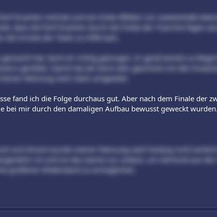
ünf Drachen rechnet und am Ende effektiv nur zweieinhalb beko
tet, dass die fünf Drachen durch die Flotte der Triarchie fegen 
n die Armee der Toten zu Hilfe kam.
emacht hat, fand ich richtig gelungen. Er gerät bereits zu Begin
erin gerettet. Damit hat die Serie sehr geschickt mit den Erwart
 meiner Meinung nach stark umgesetzt.
sse fand ich die Folge durchaus gut. Aber nach dem Finale der zwe
ie bei mir durch den damaligen Aufbau bewusst geweckt wurden
d und Alicent wurde meiner Meinung nach bislang nicht wirklich
nangenehm ist und sie das Ganze nur zulässt, um Aemond aus der 
e größeren Widerstand zu ermöglichen.