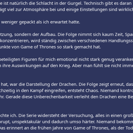
 ist natürlich die Schlacht in der Gurgel. Technisch gibt es dar
ägt viel zur Atmosphäre bei und einige Einstellungen sind wirkli
weniger gepackt als ich erwartet hatte.
tzung, sondern der Aufbau. Die Folge nimmt sich kaum Zeit, Spa
 konzentrieren, wird ständig zwischen verschiedenen Handlungsst
unkte von Game of Thrones so stark gemacht hat.
eteiligten Figuren für mich emotional nicht stark genug veranke
h ihre Auswirkungen auf den Krieg. Aber man fühlt sie nicht imme
hat, war die Darstellung der Drachen. Die Folge zeigt erneut, das
hzeitig in den Kampf eingreifen, entsteht Chaos. Niemand kontrol
r. Gerade diese Unberechenbarkeit verleiht den Drachen eine Bed
hte ich. Die Serie widersteht der Versuchung, alles in einen g
brupt, unspektakulär und dadurch umso härter. Niemand bekom
s erinnert an die frühen Jahre von Game of Thrones, als der Tod