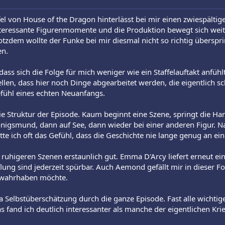
ffel von House of the Dragon hinterlässt bei mir einen zwiespältig
 interessante Figurenmomente und die Produktion bewegt sich wei
tzdem wollte der Funke bei mir diesmal nicht so richtig überspri
en.
 dass sich die Folge für mich weniger wie ein Staffelauftakt anfüh
ellen, dass hier noch Dinge abgearbeitet werden, die eigentlich s
efühl eines echten Neuanfangs.
ie Struktur der Episode. Kaum beginnt eine Szene, springt die H
önigsmund, dann auf See, dann wieder bei einer anderen Figur. N
atte ich oft das Gefühl, dass die Geschichte nie lange genug an 
 ruhigeren Szenen erstaunlich gut. Emma D'Arcy liefert erneut ein
g sind jederzeit spürbar. Auch Aemond gefällt mir in dieser Folge
st wahrhaben möchte.
 Selbstüberschätzung durch die ganze Episode. Fast alle wichtige
Das fand ich deutlich interessanter als manche der eigentlichen Kr