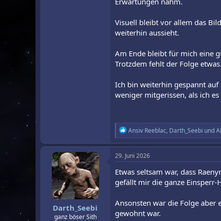
Erwartungen nahm.
Visuell bleibt vor allem das Bi
weiterhin aussieht.
Am Ende bleibt für mich eine g
Trotzdem fehlt der Folge etwas. 
Ich bin weiterhin gespannt auf
weniger mitgerissen, als ich es
R
Ansiv Reeblac
,
Darth_Seebi
und
A
e
a
k
29. Juni 2026
t
i
Etwas seltsam war, dass Raenyr
o
gefällt mir die ganze Einsper
n
e
n
Ansonsten war die Folge aber ei
Darth_Seebi
:
gewohnt war.
ganz böser Sith