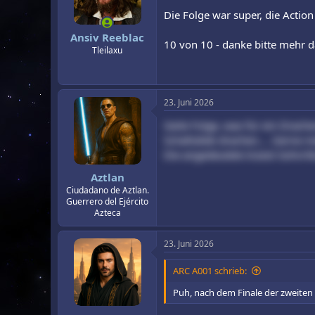
r
a
Die Folge war super, die Actio
m
Ansiv Reeblac
10 von 10 - danke bitte mehr 
Tleilaxu
23. Juni 2026
Geile Folge, was für ein Drach
Schafsdieb drachen.... Gerne 
Die angedeutete Inzest Sohn/M
Aztlan
Ciudadano de Aztlan.
Guerrero del Ejército
Azteca
23. Juni 2026
ARC A001 schrieb:
Puh, nach dem Finale der zweiten S