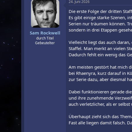
24. Juni 2026
Die erste Folge der dritten Sta
Es gibt einige starke Szenen,
Serien nur träumen können. Tro
sondern in drei Etappen geseh
Sam Rockwell
durch Titel
Vielleicht liegt das auch daran,
Gebeutelter
Staffel. Man merkt an vielen St
Dadurch fehlt ein wenig das G
Am meisten gestört hat mich d
bei Rhaenyra, kurz darauf in K
zur Serie dazu, aber diesmal h
Dabei funktionieren gerade die
und ihre zunehmende Verzweiflun
auch verletzlicher, als er selb
Überhaupt zieht sich das Thema
Fast alle liegen damit falsch. 