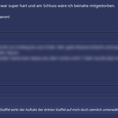
n war super hart und am Schluss wäre ich beinahe mitgestorben.
davon!
enritt von Anfang bis zum Ende. Sehr geile Wasserschlacht und wa
mehr davon.
utter Szene kam etwas aus dem nichts nicht ? Oder wurde dies m
taffel wirkt der Auftakt der dritten Staffel auf mich doch ziemlich unterwäl