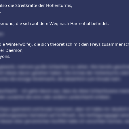
lso die Streitkräfte der Hohenturms,
,
smund, die sich auf dem Weg nach Harrenhal befindet.
n:
ie Winterwölfe), die sich theoretisch mit den Freys zusammensc
ter Daemon,
ryons.
geweckt, mehrere große Schlachten zu sehen. Wie bereits geschri
lich etwas davon gesehen haben. Die Armee der Hohenturms sitz
archie die einzige Streitmacht, die tatsächlich zum Einsatz kam.
eschlacht – ich gehe davon aus, dass du diese Schlachtszene mein
den zunächst die eine oder andere Landschlacht erleben.
chaus spannend und brutal inszeniert, aber ich hätte mir deutli
ehungsweise Gemetzel auf Driftmark. Die Verfolgungsjagd zwis
f diesen eher persönlichen Konflikt hätte ich verzichten können