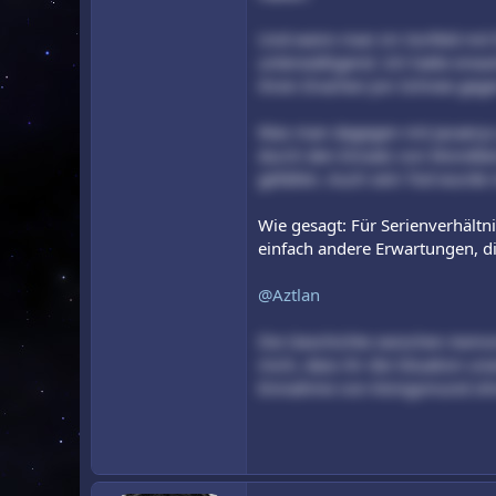
Und wenn man im Vorfeld mit f
unterwältigend. Ich hatte erwar
ihren Drachen Jon Schnee gege
Was man dagegen mit Jacaerys g
durch den Einsatz von Mondtänz
gefallen. Auch sein Tod wurde
Wie gesagt: Für Serienverhältni
einfach andere Erwartungen, d
@Aztlan
Die Geschichte zwischen Aemon
mich, dass ihr die Situation u
Einnahme von Königsmund ohn