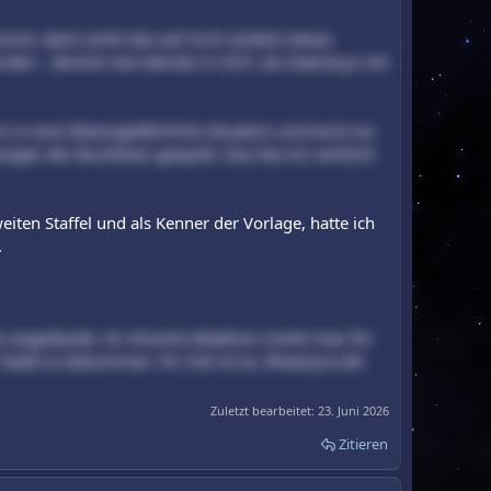
mmt, dann wirkt das auf mich einfach etwas
würden – ähnlich wie damals in GOT, als Daenerys mit
n in eine lebensgefährliche Situation und wird nur
ungen der Buchleser gespielt. Das hat mir wirklich
iten Staffel und als Kenner der Vorlage, hatte ich
.
 angedeutet. An Alicents Reaktion merkt man für
Stadt zu bekommen. Ihr Ziel ist es, Rhaenyra die
Zuletzt bearbeitet:
23. Juni 2026
Zitieren