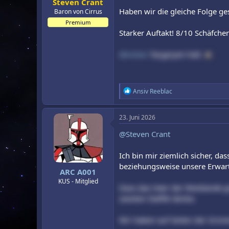
Steven Crant
Haben wir die gleiche Folge ge
Baron von Cirrus
Premium
Starker Auftakt! 8/10 Schäfche
@Aztlan
Targaryen halt.
R
Ansiv Reeblac
e
a
k
23. Juni 2026
t
i
@Steven Crant
o
n
Ich bin mir ziemlich sicher, da
e
n
beziehungsweise unsere Erwar
ARC A001
:
KUS - Mitglied
Dass das Heer der Westlande gr
zweiten Staffel denke.
Wir haben auf Seiten der Grün