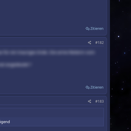
Zitieren
#182
s für ein trauriges Ende. Die arme Reiterin vom
al angedeutet ?
Zitieren
#183
tigend