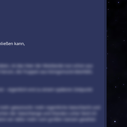
hließen kann,
eben, ist das Heer der Westlande nun schon aus
t herum, die Truppen aus Königsmund ebenfalls.
st – eigentlich erst zu einem späteren Zeitpunkt
ch mehr gewünscht: mehr eigentliche Seeschlacht und
chen der Seeschlange und Sharako Lohar fand ich
, wenn wir dafür mehr vom großen Ganzen gesehen